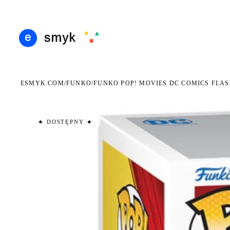
ARMOWA DOSTAWA OD 199 ZŁ
POLSCY I EUROPEJSCY DYSTRYBUTORZY
14 DN
●
●
ESMYK.COM
FUNKO
/
/
FUNKO POP! MOVIES DC COMICS FLAS
★ DOSTĘPNY ★