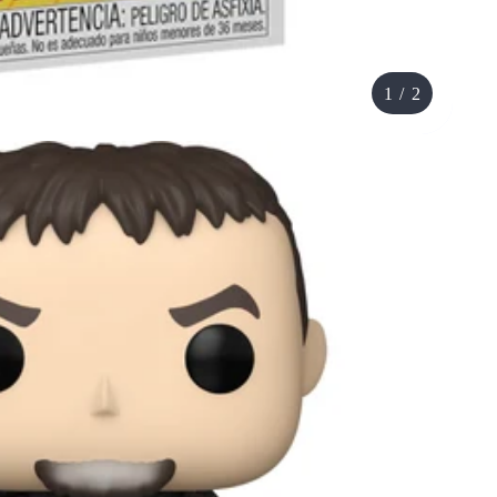
1
/
2