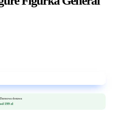
gure Figurka General
Darmowa dostawa
od 199 zł