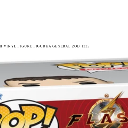
I NA ZWROT
ZAMÓW DO 14:00 — WYSYŁKA DZIŚ
DARMOWA DOSTAWA OD 199 
●
●
H VINYL FIGURE FIGURKA GENERAL ZOD 1335