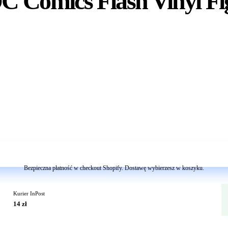
 Comics Flash Vinyl Fi
Dodaj do koszyka
Bezpieczna płatność w checkout Shopify. Dostawę wybierzesz w koszyku.
Kurier InPost
14 zł