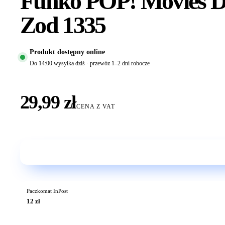
Funko POP! Movies DC
Zod 1335
Produkt dostępny online
Do 14:00 wysyłka dziś · przewóz 1–2 dni robocze
29,99 zł
CENA Z VAT
Paczkomat InPost
12 zł