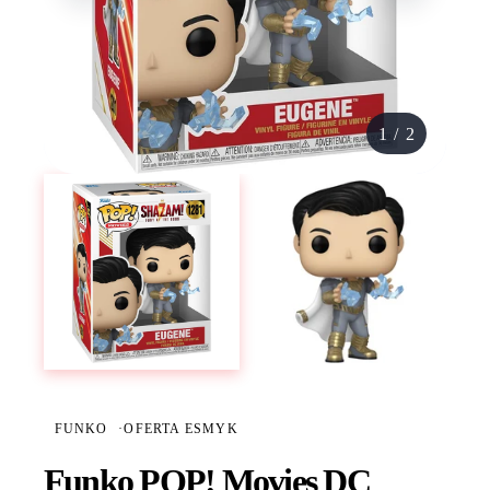
1
/
2
FUNKO
·
OFERTA ESMYK
Funko POP! Movies DC