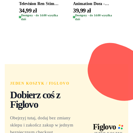
Television Ren Stimpy
Animation Dora -
Space Madness Ren
Vinyl Figure
34,99 zł
39,99 zł
(Special Edition) 1532
Oryginalna Figurka
Dostępny · do 14:00 wysyłka
Dostępny · do 14:00 wysyłka
dziś
dziś
Dora 2003
JEDEN KOSZYK / FIGLOVO
Dobierz coś z
Figlovo
Obejrzyj tutaj, dodaj bez zmiany
sklepu i zakończ zakup w jednym
Figlovo
bezpiecznym checkout.