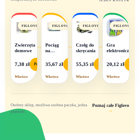
JEDEN KOSZYK
FIGLOVO
FIGLOVO
FIGLOVO
FIGLOVO
Zwierzęta
Pociąg
Czołg do
Gra
domowe
na
skręcania
elektroniczna
baterie
światło i
7,38 zł
35,67 zł
55,35 zł
20,12 zł
Podgląd
Podgląd
Podgląd
Podgl
dźwięk
Wkrótce
Wkrótce
Wkrótce
Wkrótce
Osobny sklep, możliwa osobna paczka, jedna
Poznaj całe Figlovo
→
płatność.