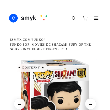
DARMOWA DOSTAWA OD 199 ZŁ
POLSCY I EUROPEJSCY DYSTRYBUTORZY
14 
●
●
●
ESMYK.COM
FUNKO
/
/
FUNKO POP! MOVIES DC SHAZAM! FURY OF THE
GODS VINYL FIGURE EUGENE 1281
★ DOSTĘPNY ★
←
→