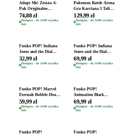
Adopt Me! Zestaw 6-
Pokemon Battle Arena
Pak Oryginalne
Gra Karciana 3 Talie
Figurki Roblox
Oryginal
74,88 zł
129,99 zł
Zwierzęta Tropical
Dostępny · do 14:00 wysyłka
Dostępny · do 14:00 wysyłka
dziś
dziś
Time
Dodaj do koszyka
Dodaj do koszyka
Funko POP! Indiana
Funko POP! Indiana
Jones and the Dial
Jones and the Dial
Destiny Bobble-Head
Destiny Bobble-Head
32,99 zł
69,99 zł
Helena Shaw 1386
Teddy Kumar 1388
Dostępny · do 14:00 wysyłka
Dostępny · do 14:00 wysyłka
dziś
dziś
Dodaj do koszyka
Dodaj do koszyka
Funko POP! Marvel
Funko POP!
Eternals Bobble-Head
Animation Black
Oryginalna Figurka
Clover Vinyl Figure
59,99 zł
69,99 zł
Kro 737
Oryginalna Figurka
Dostępny · do 14:00 wysyłka
Dostępny · do 14:00 wysyłka
dziś
dziś
Yuno 1101
Dodaj do koszyka
Dodaj do koszyka
Funko POP!
Funko POP!