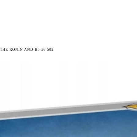
I NA ZWROT
ZAMÓW DO 14:00 — WYSYŁKA DZIŚ
DARMOWA DOSTAWA OD 199 
●
●
THE RONIN AND B5-56 502