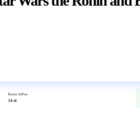
ar Wars the Ronin and 
Wkrótce w sprzedaży
Kurier InPost
14 zł