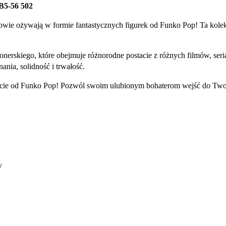
5-56 502
owie ożywają w formie fantastycznych figurek od Funko Pop! Ta kolek
onerskiego, które obejmuje różnorodne postacie z różnych filmów, se
nia, solidność i trwałość.
stacie od Funko Pop! Pozwól swoim ulubionym bohaterom wejść do Two
w