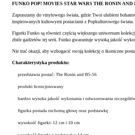
FUNKO POP! MOVIES STAR WARS THE RONIN AND B
Zapraszamy do vinylowego świata, gdzie Twoi ulubieni bohater
inspirowanych kultowymi postaciami z Popkulturowego świata.
Figurki Funko są również częścią większego uniwersum kolekcj
zbiór gadżetów tej serii. Funko gwarantuje wysoką jakość wykona
Nie trać okazji, aby wzbogacić swoją kolekcję o ikoniczne po
Charakterystyka produktu:
przedstawia postać: The Ronin and B5-56
produkt licencjonowany
bardzo wysoka jakość wykonania i odwzorowania szczegółó
figurka posiada ruchomą głowę oraz podstawkę
wysokość figurki: 12 cm i 10 cm
wysokość figurki z podstawką: 14 cm