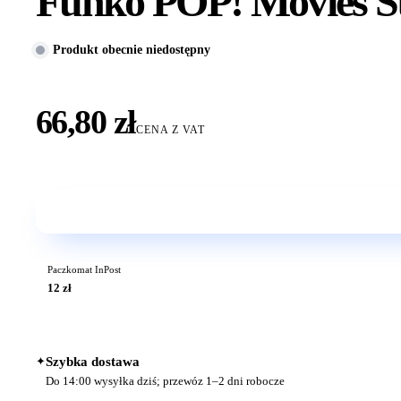
Funko POP! Movies St
Produkt obecnie niedostępny
66,80 zł
CENA Z VAT
Paczkomat InPost
12 zł
✦
Szybka dostawa
Do 14:00 wysyłka dziś; przewóz 1–2 dni robocze