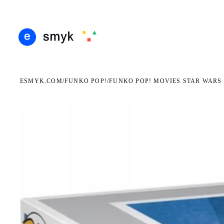
ARMOWA DOSTAWA OD 199 ZŁ
POLSCY I EUROPEJSCY DYSTRYBUTORZY
14 DN
●
●
ESMYK.COM
FUNKO POP!
/
/
FUNKO POP! MOVIES STAR WARS 
WKRÓTCE W SPRZEDAŻY