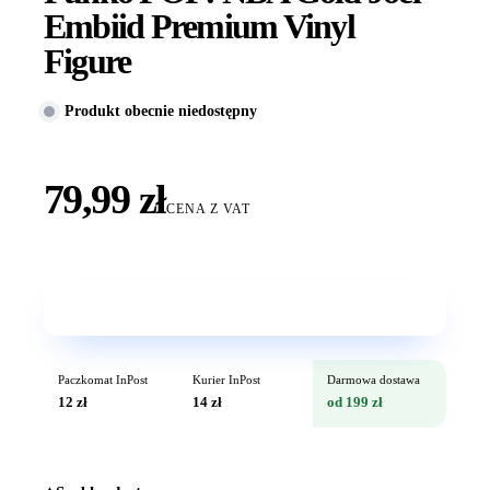
Embiid Premium Vinyl
Figure
Produkt obecnie niedostępny
79,99 zł
CENA Z VAT
Wkrótce w sprzedaży
Paczkomat InPost
Kurier InPost
Darmowa dostawa
12 zł
14 zł
od 199 zł