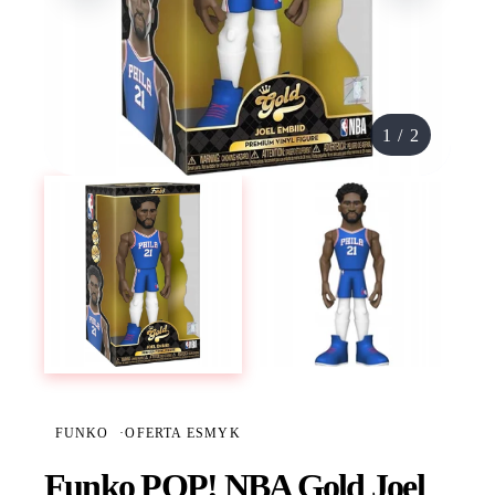
1
/
2
FUNKO
·
OFERTA ESMYK
Funko POP! NBA Gold Joel