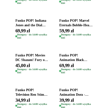
dziś
dziś
Time
Dodaj do koszyka
Dodaj do koszyka
Funko POP! Indiana
Funko POP! Marvel
Jones and the Dial
Eternals Bobble-Head
Destiny Bobble-Head
Oryginalna Figurka
69,99 zł
59,99 zł
Teddy Kumar 1388
Kro 737
Dostępny · do 14:00 wysyłka
Dostępny · do 14:00 wysyłka
dziś
dziś
Dodaj do koszyka
Dodaj do koszyka
Funko POP! Movies
Funko POP!
DC Shazam! Fury of
Animation Black
the Gods Vinyl Figure
Clover Vinyl Figure
45,00 zł
69,99 zł
Eugene 1281
Oryginalna Figurka
Dostępny · do 14:00 wysyłka
Dostępny · do 14:00 wysyłka
dziś
dziś
Yuno 1101
Dodaj do koszyka
Dodaj do koszyka
Funko POP!
Funko POP!
Television Ren Stimpy
Animation Dora -
Space Madness Ren
Vinyl Figure
34,99 zł
39,99 zł
(Special Edition) 1532
Oryginalna Figurka
Dostępny · do 14:00 wysyłka
Dostępny · do 14:00 wysyłka
dziś
dziś