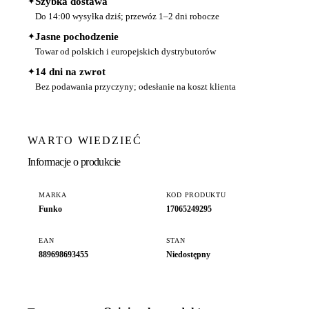
✦
Szybka dostawa
Do 14:00 wysyłka dziś; przewóz 1–2 dni robocze
✦
Jasne pochodzenie
Towar od polskich i europejskich dystrybutorów
✦
14 dni na zwrot
Bez podawania przyczyny; odesłanie na koszt klienta
WARTO WIEDZIEĆ
Informacje o produkcie
MARKA
KOD PRODUKTU
Funko
17065249295
EAN
STAN
889698693455
Niedostępny