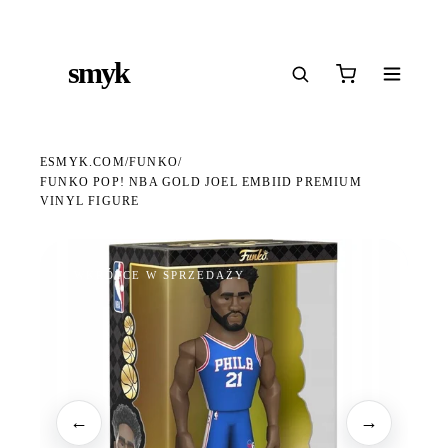
Ś
DARMOWA DOSTAWA OD 199 ZŁ
POLSCY I EUROPEJSCY DYSTRYBUTORZY
14
●
●
●
smyk
e
ESMYK.COM
FUNKO
/
/
FUNKO POP! NBA GOLD JOEL EMBIID PREMIUM
VINYL FIGURE
WKRÓTCE W SPRZEDAŻY
←
→