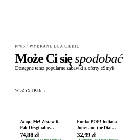
N°05 / WYBRANE DLA CIEBIE
Może Ci się
spodobać
Dostępne teraz popularne zabawki z oferty eSmyk.
WSZYSTKIE
→
Dodaj do koszyka
Dodaj do koszyka
Adopt Me! Zestaw 6-
Funko POP! Indiana
Pak Oryginalne
Jones and the Dial
Figurki Roblox
Destiny Bobble-Head
74,88 zł
32,99 zł
Zwierzęta Tropical
Helena Shaw 1386
Dostępny · do 14:00 wysyłka
Dostępny · do 14:00 wysyłka