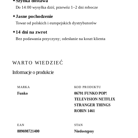
✦
Szybka dostawa
Do 14:00 wysyłka dziś; przewóz 1–2 dni robocze
✦
Jasne pochodzenie
Towar od polskich i europejskich dystrybutorów
✦
14 dni na zwrot
Bez podawania przyczyny; odesłanie na koszt klienta
WARTO WIEDZIEĆ
Informacje o produkcie
MARKA
KOD PRODUKTU
Funko
06791 FUNKO POP!
TELEVISION NETFLIX
STRANGER THINGS
ROBIN 1461
EAN
STAN
889698721400
Niedostępny