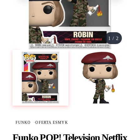
1
/
2
FUNKO
·
OFERTA ESMYK
Funko POP! Television Netflix