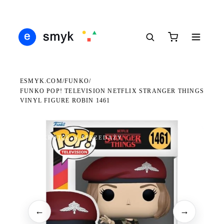
Ś
DARMOWA DOSTAWA OD 199 ZŁ
POLSCY I EUROPEJSCY DYSTRYBUTORZY
14
●
●
●
ESMYK.COM
FUNKO
/
/
FUNKO POP! TELEVISION NETFLIX STRANGER THINGS
VINYL FIGURE ROBIN 1461
WKRÓTCE W SPRZEDAŻY
←
→