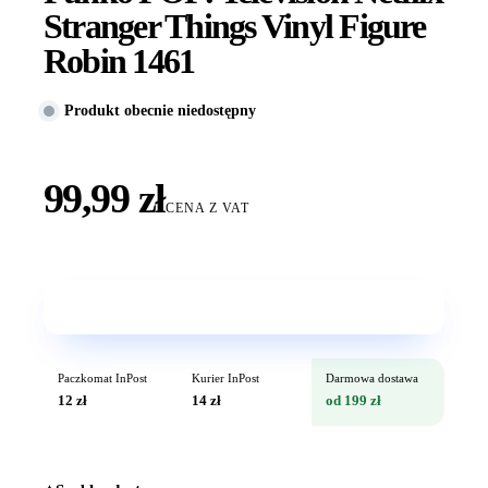
Stranger Things Vinyl Figure
Robin 1461
Produkt obecnie niedostępny
99,99 zł
CENA Z VAT
Wkrótce w sprzedaży
Paczkomat InPost
Kurier InPost
Darmowa dostawa
12 zł
14 zł
od 199 zł