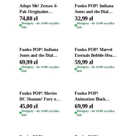
Adopt Me! Zestaw 6-
Funko POP! Indiana
Pak Oryginalne
Jones and the Dial
Figurki Roblox
Destiny Bobble-Head
74,88 zł
32,99 zł
Zwierzęta Tropical
Helena Shaw 1386
Dostępny · do 14:00 wysyłka
Dostępny · do 14:00 wysyłka
dziś
dziś
Time
Dodaj do koszyka
Dodaj do koszyka
Funko POP! Indiana
Funko POP! Marvel
Jones and the Dial
Eternals Bobble-Head
Destiny Bobble-Head
Oryginalna Figurka
69,99 zł
59,99 zł
Teddy Kumar 1388
Kro 737
Dostępny · do 14:00 wysyłka
Dostępny · do 14:00 wysyłka
dziś
dziś
Dodaj do koszyka
Dodaj do koszyka
Funko POP! Movies
Funko POP!
DC Shazam! Fury of
Animation Black
the Gods Vinyl Figure
Clover Vinyl Figure
45,00 zł
69,99 zł
Eugene 1281
Oryginalna Figurka
Dostępny · do 14:00 wysyłka
Dostępny · do 14:00 wysyłka
dziś
dziś
Yuno 1101
Dodaj do koszyka
Dodaj do koszyka