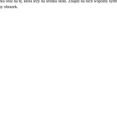
ręku oraz na tę, która leży na środku stołu. Znajdź na nich wspólny sym
ny obrazek.