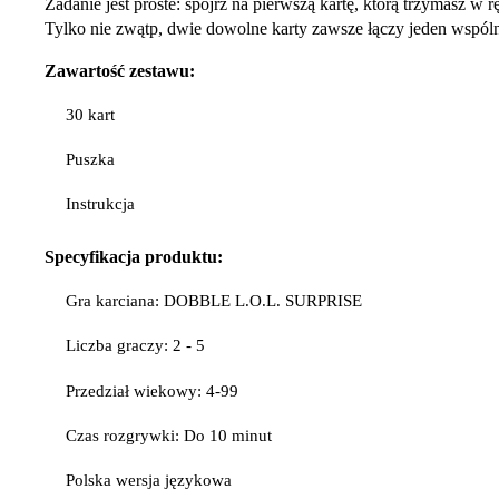
Zadanie jest proste: spójrz na pierwszą kartę, którą trzymasz w 
Tylko nie zwątp, dwie dowolne karty zawsze łączy jeden wspól
Zawartość zestawu:
30 kart
Puszka
Instrukcja
Specyfikacja
produktu:
Gra karciana: DOBBLE L.O.L. SURPRISE
Liczba graczy: 2 - 5
Przedział wiekowy: 4-99
Czas rozgrywki: Do 10 minut
Polska wersja językowa