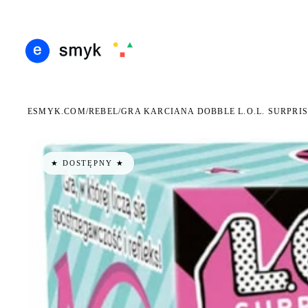
ARMOWA DOSTAWA OD 199 ZŁ
POLSCY I EUROPEJSCY DYSTRYBUTORZY
14 DN
●
●
ESMYK.COM
REBEL
/
/
GRA KARCIANA DOBBLE L.O.L. SURPRIS
★ DOSTĘPNY ★