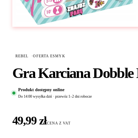
REBEL
·
OFERTA ESMYK
Gra Karciana Dobble L
Produkt dostępny online
Do 14:00 wysyłka dziś · przewóz 1–2 dni robocze
49,99 zł
CENA Z VAT