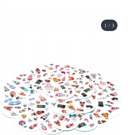
1
/
3