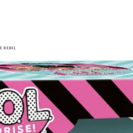
I NA ZWROT
ZAMÓW DO 14:00 — WYSYŁKA DZIŚ
DARMOWA DOSTAWA OD 199 
●
●
E REBEL