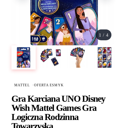
1
/
4
MATTEL
·
OFERTA ESMYK
Gra Karciana UNO Disney
Wish Mattel Games Gra
Logiczna Rodzinna
Towarzyska