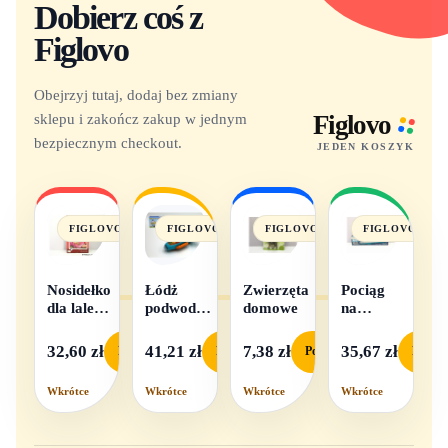
Dobierz coś z
Figlovo
Obejrzyj tutaj, dodaj bez zmiany
sklepu i zakończ zakup w jednym
Figlovo
bezpiecznym checkout.
JEDEN KOSZYK
FIGLOVO
FIGLOVO
FIGLOVO
FIGLOVO
Nosidełko
Łódż
Zwierzęta
Pociąg
dla lalek
podwodna
domowe
na
w
na baterie
baterie
pudełku
światło i
32,60 zł
41,21 zł
7,38 zł
35,67 zł
Podgląd
Podgląd
Podgląd
Podgl
dźwięk
Wkrótce
Wkrótce
Wkrótce
Wkrótce