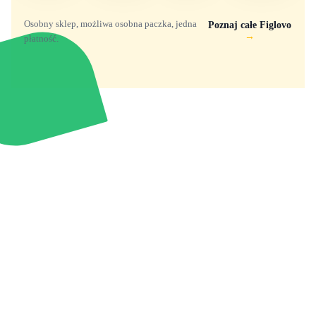
Osobny sklep, możliwa osobna paczka, jedna
Poznaj całe Figlovo
→
płatność.
Zabawki, figurki i kolekcjonerskie hity z
e
smyk
ulubionych światów. Jeden sklep, przejrzyste
zasady dostawy i produkty od polskich oraz
europejskich dystrybutorów.
Popularne marki
Pomoc
Zakupy
Funko Marvel
Kontakt
Mój koszyk