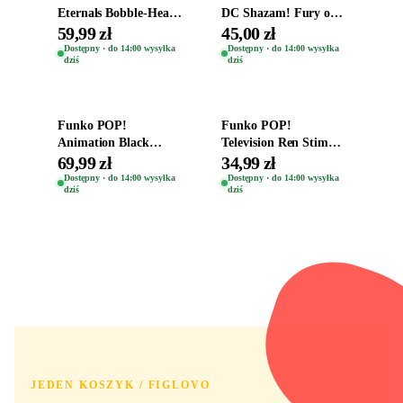
Eternals Bobble-Head
DC Shazam! Fury of
Oryginalna Figurka
the Gods Vinyl Figure
59,99 zł
45,00 zł
Kro 737
Eugene 1281
Dostępny · do 14:00 wysyłka
Dostępny · do 14:00 wysyłka
dziś
dziś
Dodaj do koszyka
Dodaj do koszyka
Funko POP!
Funko POP!
Animation Black
Television Ren Stimpy
Clover Vinyl Figure
Space Madness Ren
69,99 zł
34,99 zł
Oryginalna Figurka
(Special Edition) 1532
Dostępny · do 14:00 wysyłka
Dostępny · do 14:00 wysyłka
dziś
dziś
Yuno 1101
JEDEN KOSZYK / FIGLOVO