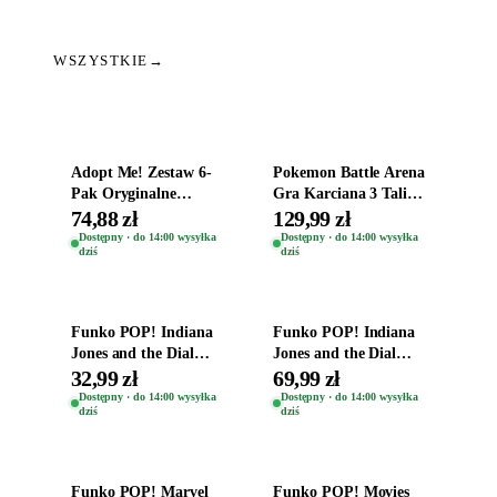
WSZYSTKIE
→
Dodaj do koszyka
Dodaj do koszyka
Adopt Me! Zestaw 6-
Pokemon Battle Arena
Pak Oryginalne
Gra Karciana 3 Talie
Figurki Roblox
Oryginal
74,88 zł
129,99 zł
Zwierzęta Tropical
Dostępny · do 14:00 wysyłka
Dostępny · do 14:00 wysyłka
dziś
dziś
Time
Dodaj do koszyka
Dodaj do koszyka
Funko POP! Indiana
Funko POP! Indiana
Jones and the Dial
Jones and the Dial
Destiny Bobble-Head
Destiny Bobble-Head
32,99 zł
69,99 zł
Helena Shaw 1386
Teddy Kumar 1388
Dostępny · do 14:00 wysyłka
Dostępny · do 14:00 wysyłka
dziś
dziś
Dodaj do koszyka
Dodaj do koszyka
Funko POP! Marvel
Funko POP! Movies