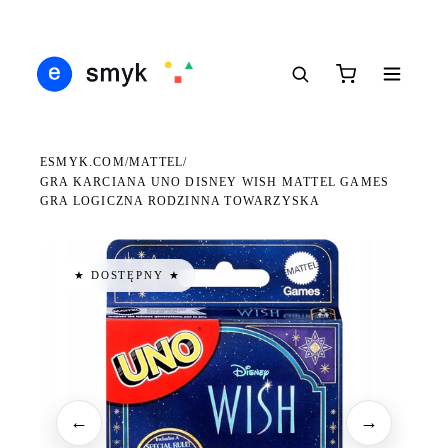
Ś
DARMOWA DOSTAWA OD 199 ZŁ
POLSCY I EUROPEJSCY DYSTRYBUTORZY
14
●
●
●
ESMYK.COM
MATTEL
/
/
GRA KARCIANA UNO DISNEY WISH MATTEL GAMES
GRA LOGICZNA RODZINNA TOWARZYSKA
★ DOSTĘPNY ★
←
→