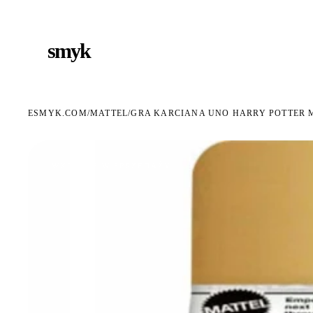
DARMOWA DOSTAWA OD 199 ZŁ
POLSCY I EUROPEJSCY DYSTRYBUTORZY
14 D
●
●
smyk
e
ESMYK.COM
MATTEL
/
/
GRA KARCIANA UNO HARRY POTTER 
WKRÓTCE W SPRZEDAŻY