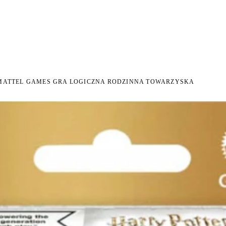
NI NA ZWROT
ZAMÓW DO 14:00 — WYSYŁKA DZIŚ
DARMOWA DOSTAWA OD 199
●
●
MATTEL GAMES GRA LOGICZNA RODZINNA TOWARZYSKA