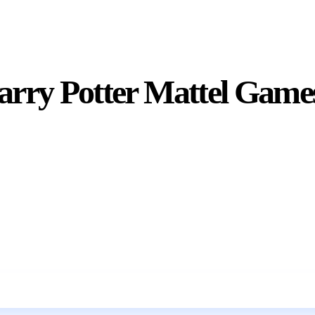
rry Potter Mattel Game
Wkrótce w sprzedaży