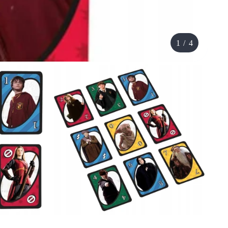
1
/
4