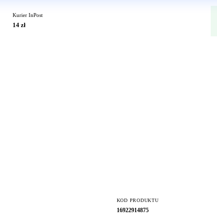
Kurier InPost
14 zł
KOD PRODUKTU
16922914875