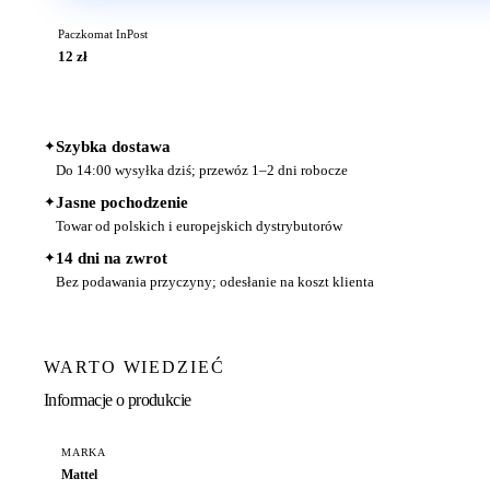
Paczkomat InPost
12 zł
✦
Szybka dostawa
Do 14:00 wysyłka dziś; przewóz 1–2 dni robocze
✦
Jasne pochodzenie
Towar od polskich i europejskich dystrybutorów
✦
14 dni na zwrot
Bez podawania przyczyny; odesłanie na koszt klienta
WARTO WIEDZIEĆ
Informacje o produkcie
MARKA
Mattel