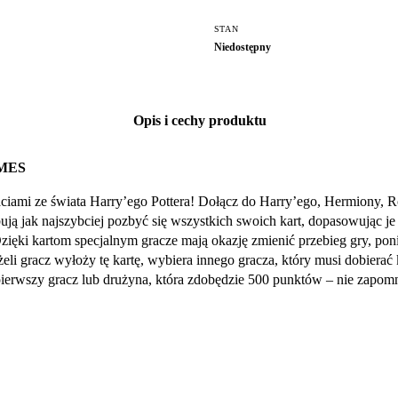
STAN
Niedostępny
Opis i cechy produktu
MES
iami ze świata Harry’ego Pottera! Dołącz do Harry’ego, Hermiony, Ro
jak najszybciej pozbyć się wszystkich swoich kart, dopasowując je do
Dzięki kartom specjalnym gracze mają okazję zmienić przebieg gry, po
eli gracz wyłoży tę kartę, wybiera innego gracza, który musi dobierać k
ierwszy gracz lub drużyna, która zdobędzie 500 punktów – nie zapomn