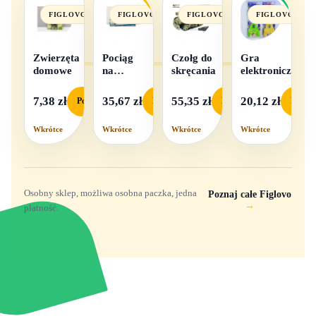
FIGLOVO
FIGLOVO
FIGLOVO
FIGLOVO
Zwierzęta
Pociąg
Czołg do
Gra
domowe
na
skręcania
elektroniczna
baterie
światło i
7,38 zł
35,67 zł
55,35 zł
20,12 zł
Podgląd
Podgląd
Podgląd
Podgl
dźwięk
Wkrótce
Wkrótce
Wkrótce
Wkrótce
Osobny sklep, możliwa osobna paczka, jedna
Poznaj całe Figlovo
→
płatność.
Zabawki, figurki i kolekcjonerskie hity z