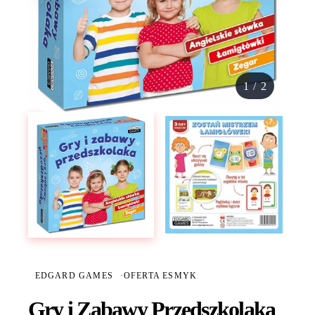
1
/
2
EDGARD GAMES
·
OFERTA ESMYK
Gry i Zabawy Przedszkolaka