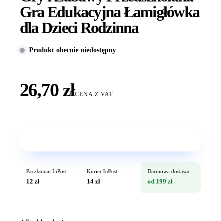
Gra Edukacyjna Łamigłówka
dla Dzieci Rodzinna
Produkt obecnie niedostępny
26,70 zł
CENA Z VAT
Wkrótce w sprzedaży
Paczkomat InPost
Kurier InPost
Darmowa dostawa
12 zł
14 zł
od 199 zł