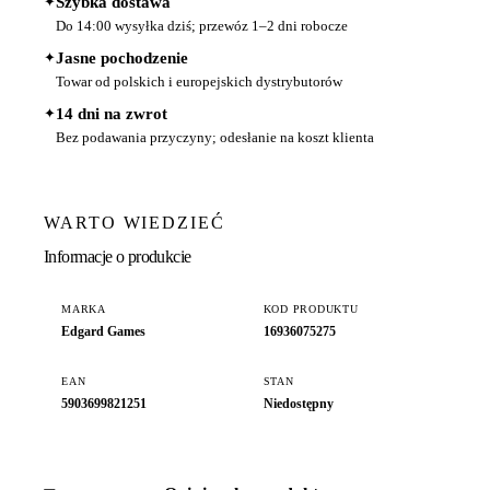
✦
Szybka dostawa
Do 14:00 wysyłka dziś; przewóz 1–2 dni robocze
✦
Jasne pochodzenie
Towar od polskich i europejskich dystrybutorów
✦
14 dni na zwrot
Bez podawania przyczyny; odesłanie na koszt klienta
WARTO WIEDZIEĆ
Informacje o produkcie
MARKA
KOD PRODUKTU
Edgard Games
16936075275
EAN
STAN
5903699821251
Niedostępny