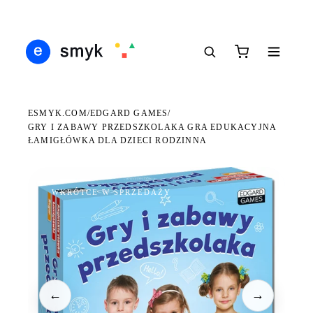
Ś
DARMOWA DOSTAWA OD 199 ZŁ
POLSCY I EUROPEJSCY DYSTRYBUTORZY
14
●
●
●
ESMYK.COM
EDGARD GAMES
/
/
GRY I ZABAWY PRZEDSZKOLAKA GRA EDUKACYJNA
ŁAMIGŁÓWKA DLA DZIECI RODZINNA
WKRÓTCE W SPRZEDAŻY
←
→