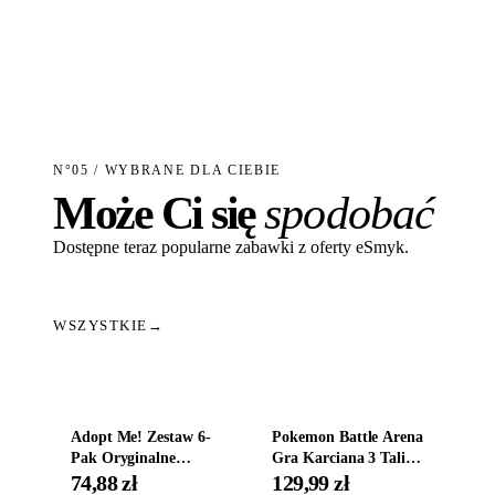
N°05 / WYBRANE DLA CIEBIE
Może Ci się
spodobać
Dostępne teraz popularne zabawki z oferty eSmyk.
WSZYSTKIE
→
Dodaj do koszyka
Dodaj do koszyka
Adopt Me! Zestaw 6-
Pokemon Battle Arena
Pak Oryginalne
Gra Karciana 3 Talie
Figurki Roblox
Oryginal
74,88 zł
129,99 zł