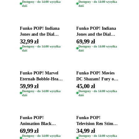
Zwierzęta Tropical
Dostępny · do 14:00 wysyłka
Dostępny · do 14:00 wysyłka
dziś
dziś
Time
Dodaj do koszyka
Dodaj do koszyka
Funko POP! Indiana
Funko POP! Indiana
Jones and the Dial
Jones and the Dial
Destiny Bobble-Head
Destiny Bobble-Head
32,99 zł
69,99 zł
Helena Shaw 1386
Teddy Kumar 1388
Dostępny · do 14:00 wysyłka
Dostępny · do 14:00 wysyłka
dziś
dziś
Dodaj do koszyka
Dodaj do koszyka
Funko POP! Marvel
Funko POP! Movies
Eternals Bobble-Head
DC Shazam! Fury of
Oryginalna Figurka
the Gods Vinyl Figure
59,99 zł
45,00 zł
Kro 737
Eugene 1281
Dostępny · do 14:00 wysyłka
Dostępny · do 14:00 wysyłka
dziś
dziś
Dodaj do koszyka
Dodaj do koszyka
Funko POP!
Funko POP!
Animation Black
Television Ren Stimpy
Clover Vinyl Figure
Space Madness Ren
69,99 zł
34,99 zł
Oryginalna Figurka
(Special Edition) 1532
Dostępny · do 14:00 wysyłka
Dostępny · do 14:00 wysyłka