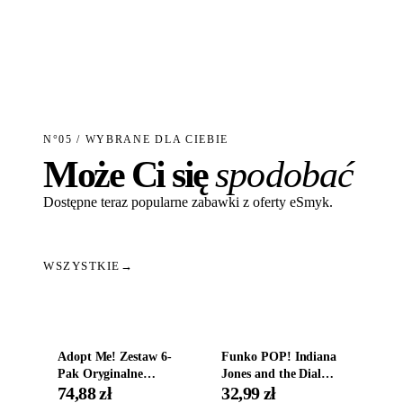
N°05 / WYBRANE DLA CIEBIE
Może Ci się
spodobać
Dostępne teraz popularne zabawki z oferty eSmyk.
WSZYSTKIE
→
Dodaj do koszyka
Dodaj do koszyka
Adopt Me! Zestaw 6-
Funko POP! Indiana
Pak Oryginalne
Jones and the Dial
Figurki Roblox
Destiny Bobble-Head
74,88 zł
32,99 zł