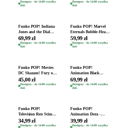
Zwierzęta Tropical
Helena Shaw 1386
Dostępny · do 14:00 wysyłka
Dostępny · do 14:00 wysyłka
dziś
dziś
Time
Dodaj do koszyka
Dodaj do koszyka
Funko POP! Indiana
Funko POP! Marvel
Jones and the Dial
Eternals Bobble-Head
Destiny Bobble-Head
Oryginalna Figurka
69,99 zł
59,99 zł
Teddy Kumar 1388
Kro 737
Dostępny · do 14:00 wysyłka
Dostępny · do 14:00 wysyłka
dziś
dziś
Dodaj do koszyka
Dodaj do koszyka
Funko POP! Movies
Funko POP!
DC Shazam! Fury of
Animation Black
the Gods Vinyl Figure
Clover Vinyl Figure
45,00 zł
69,99 zł
Eugene 1281
Oryginalna Figurka
Dostępny · do 14:00 wysyłka
Dostępny · do 14:00 wysyłka
dziś
dziś
Yuno 1101
Dodaj do koszyka
Dodaj do koszyka
Funko POP!
Funko POP!
Television Ren Stimpy
Animation Dora -
Space Madness Ren
Vinyl Figure
34,99 zł
39,99 zł
(Special Edition) 1532
Oryginalna Figurka
Dostępny · do 14:00 wysyłka
Dostępny · do 14:00 wysyłka