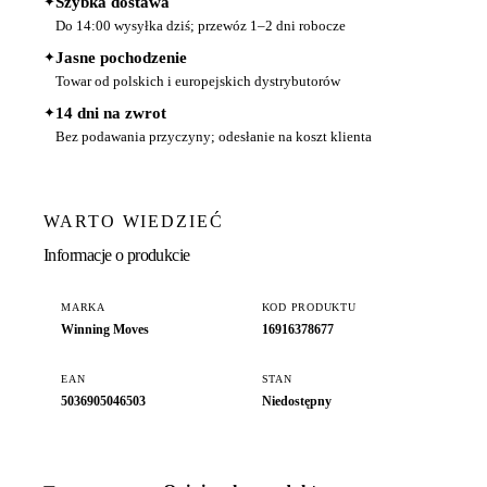
✦
Szybka dostawa
Do 14:00 wysyłka dziś; przewóz 1–2 dni robocze
✦
Jasne pochodzenie
Towar od polskich i europejskich dystrybutorów
✦
14 dni na zwrot
Bez podawania przyczyny; odesłanie na koszt klienta
WARTO WIEDZIEĆ
Informacje o produkcie
MARKA
KOD PRODUKTU
Winning Moves
16916378677
EAN
STAN
5036905046503
Niedostępny