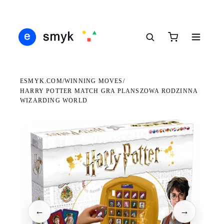
Ś
DARMOWA DOSTAWA OD 199 ZŁ
POLSCY I EUROPEJSCY DYSTRYBUTORZY
14
●
●
●
ESMYK.COM
WINNING MOVES
/
/
HARRY POTTER MATCH GRA PLANSZOWA RODZINNA
WIZARDING WORLD
WKRÓTCE W SPRZEDAŻY
←
→