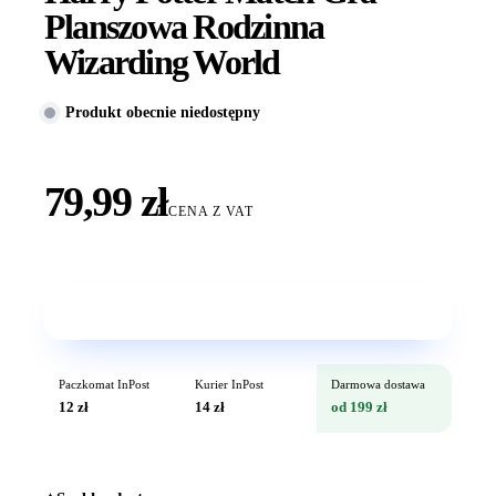
Planszowa Rodzinna
Wizarding World
Produkt obecnie niedostępny
79,99 zł
CENA Z VAT
Wkrótce w sprzedaży
Paczkomat InPost
Kurier InPost
Darmowa dostawa
12 zł
14 zł
od 199 zł