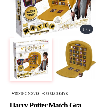
1
/
2
WINNING MOVES
·
OFERTA ESMYK
Harry Potter Match Gra