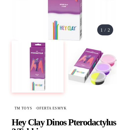
1
/
2
TM TOYS
·
OFERTA ESMYK
Hey Clay Dinos Pterodactylus