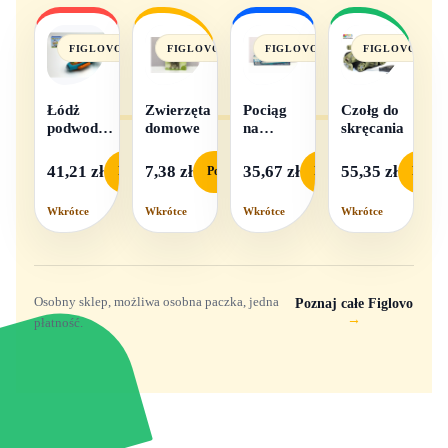
FIGLOVO
FIGLOVO
FIGLOVO
FIGLOVO
Łódż
Zwierzęta
Pociąg
Czołg do
podwodna
domowe
na
skręcania
na baterie
baterie
światło i
41,21 zł
7,38 zł
35,67 zł
55,35 zł
Podgląd
Podgląd
Podgląd
Podgl
dźwięk
Wkrótce
Wkrótce
Wkrótce
Wkrótce
Osobny sklep, możliwa osobna paczka, jedna
Poznaj całe Figlovo
→
płatność.