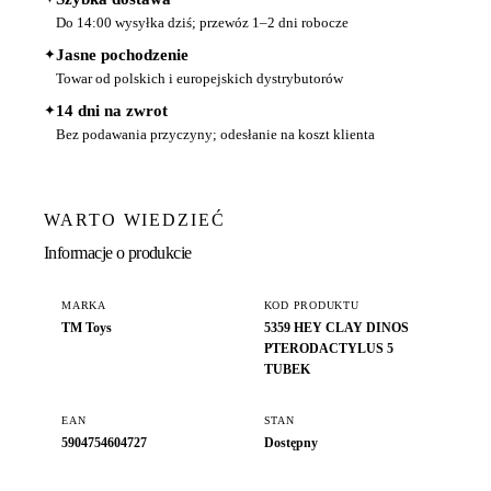
Do 14:00 wysyłka dziś; przewóz 1–2 dni robocze
✦
Jasne pochodzenie
Towar od polskich i europejskich dystrybutorów
✦
14 dni na zwrot
Bez podawania przyczyny; odesłanie na koszt klienta
WARTO WIEDZIEĆ
Informacje o produkcie
MARKA
KOD PRODUKTU
TM Toys
5359 HEY CLAY DINOS
PTERODACTYLUS 5
TUBEK
EAN
STAN
5904754604727
Dostępny