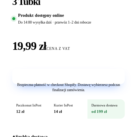
3 Tubki
Produkt dostępny online
Do 14:00 wysyłka dziś · przewóz 1–2 dni robocze
19,99 zł
CENA Z VAT
Dodaj do koszyka
Bezpieczna płatność w checkout Shopify. Dostawę wybierzesz podczas
finalizacji zamówienia.
Paczkomat InPost
Kurier InPost
Darmowa dostawa
12 zł
14 zł
od 199 zł
✦
Szybka dostawa