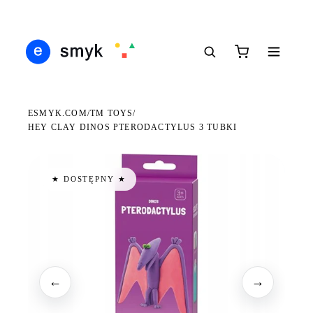
DARMOWA DOSTAWA OD 199 ZŁ
POLSCY I EUROPEJSCY DYSTRYBUTORZY
14 
●
●
●
ESMYK.COM
TM TOYS
/
/
HEY CLAY DINOS PTERODACTYLUS 3 TUBKI
★ DOSTĘPNY ★
←
→