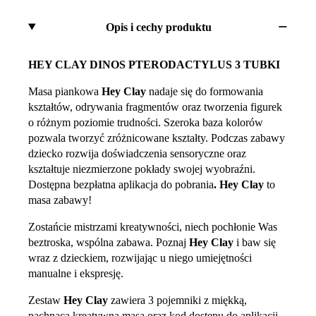
Opis i cechy produktu
HEY CLAY DINOS PTERODACTYLUS 3 TUBKI
Masa piankowa
Hey Clay
nadaje się do formowania
kształtów, odrywania fragmentów oraz tworzenia figurek
o różnym poziomie trudności. Szeroka baza kolorów
pozwala tworzyć zróżnicowane kształty. Podczas zabawy
dziecko rozwija doświadczenia sensoryczne oraz
kształtuje niezmierzone pokłady swojej wyobraźni.
Dostępna bezpłatna aplikacja do pobrania
.
Hey Clay
to
masa zabawy!
Zostańcie mistrzami kreatywności, niech pochłonie Was
beztroska, wspólna zabawa. Poznaj
Hey Clay
i baw się
wraz z dzieckiem, rozwijając u niego umiejętności
manualne i ekspresję.
Zestaw
Hey Clay
zawiera 3 pojemniki z miękką,
pachnącą kreatywną masą oraz kod dostępu do aplikacji