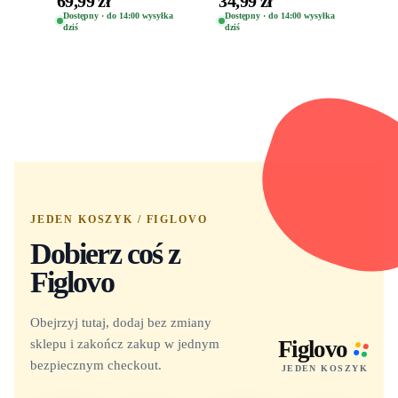
69,99 zł
34,99 zł
Oryginalna Figurka
(Special Edition) 1532
Dostępny · do 14:00 wysyłka
Dostępny · do 14:00 wysyłka
dziś
dziś
Yuno 1101
JEDEN KOSZYK / FIGLOVO
Dobierz coś z
Figlovo
Obejrzyj tutaj, dodaj bez zmiany
sklepu i zakończ zakup w jednym
Figlovo
bezpiecznym checkout.
JEDEN KOSZYK