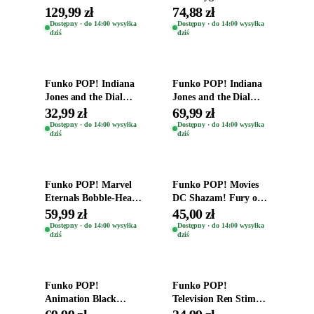
Oryginal
Figurki Roblox
129,99 zł
74,88 zł
Zwierzęta Tropical
Dostępny · do 14:00 wysyłka
Dostępny · do 14:00 wysyłka
dziś
dziś
Time
Dodaj do koszyka
Dodaj do koszyka
Funko POP! Indiana
Funko POP! Indiana
Jones and the Dial
Jones and the Dial
Destiny Bobble-Head
Destiny Bobble-Head
32,99 zł
69,99 zł
Helena Shaw 1386
Teddy Kumar 1388
Dostępny · do 14:00 wysyłka
Dostępny · do 14:00 wysyłka
dziś
dziś
Dodaj do koszyka
Dodaj do koszyka
Funko POP! Marvel
Funko POP! Movies
Eternals Bobble-Head
DC Shazam! Fury of
Oryginalna Figurka
the Gods Vinyl Figure
59,99 zł
45,00 zł
Kro 737
Eugene 1281
Dostępny · do 14:00 wysyłka
Dostępny · do 14:00 wysyłka
dziś
dziś
Dodaj do koszyka
Dodaj do koszyka
Funko POP!
Funko POP!
Animation Black
Television Ren Stimpy
Clover Vinyl Figure
Space Madness Ren