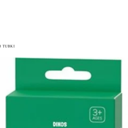
NI NA ZWROT
ZAMÓW DO 14:00 — WYSYŁKA DZIŚ
DARMOWA DOSTAWA OD 199
●
●
3 TUBKI