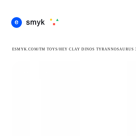
DARMOWA DOSTAWA OD 199 ZŁ
POLSCY I EUROPEJSCY DYSTRYBUTORZY
14 D
●
●
ESMYK.COM
TM TOYS
/
/
HEY CLAY DINOS TYRANNOSAURUS 
WKRÓTCE W SPRZEDAŻY