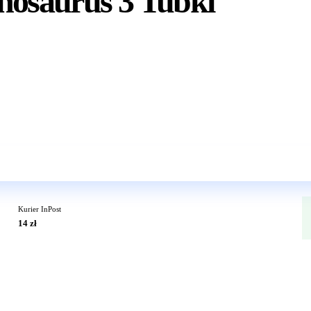
nosaurus 3 Tubki
Wkrótce w sprzedaży
Kurier InPost
14 zł