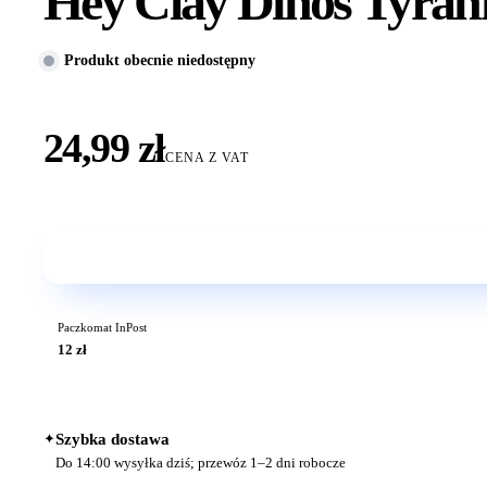
Hey Clay Dinos Tyran
Produkt obecnie niedostępny
24,99 zł
CENA Z VAT
Paczkomat InPost
12 zł
✦
Szybka dostawa
Do 14:00 wysyłka dziś; przewóz 1–2 dni robocze