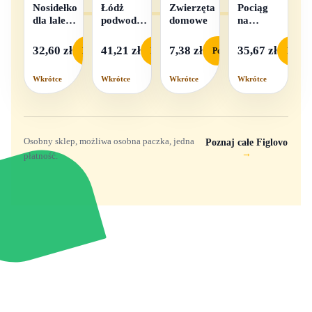
Nosidełko
Łódż
Zwierzęta
Pociąg
dla lalek
podwodna
domowe
na
w
na baterie
baterie
pudełku
światło i
32,60 zł
41,21 zł
7,38 zł
35,67 zł
Podgląd
Podgląd
Podgląd
Podgl
dźwięk
Wkrótce
Wkrótce
Wkrótce
Wkrótce
Osobny sklep, możliwa osobna paczka, jedna
Poznaj całe Figlovo
→
płatność.
Zabawki, figurki i kolekcjonerskie hity z
e
smyk
ulubionych światów. Jeden sklep, przejrzyste
zasady dostawy i produkty od polskich oraz
europejskich dystrybutorów.