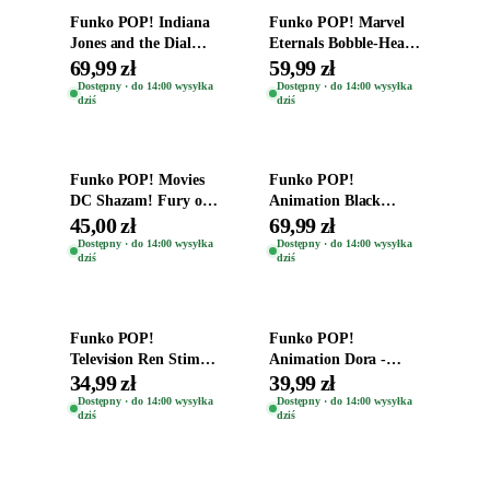
Funko POP! Indiana
Funko POP! Marvel
Jones and the Dial
Eternals Bobble-Head
Destiny Bobble-Head
Oryginalna Figurka
69,99 zł
59,99 zł
Teddy Kumar 1388
Kro 737
Dostępny · do 14:00 wysyłka
Dostępny · do 14:00 wysyłka
dziś
dziś
Dodaj do koszyka
Dodaj do koszyka
Funko POP! Movies
Funko POP!
DC Shazam! Fury of
Animation Black
the Gods Vinyl Figure
Clover Vinyl Figure
45,00 zł
69,99 zł
Eugene 1281
Oryginalna Figurka
Dostępny · do 14:00 wysyłka
Dostępny · do 14:00 wysyłka
dziś
dziś
Yuno 1101
Dodaj do koszyka
Dodaj do koszyka
Funko POP!
Funko POP!
Television Ren Stimpy
Animation Dora -
Space Madness Ren
Vinyl Figure
34,99 zł
39,99 zł
(Special Edition) 1532
Oryginalna Figurka
Dostępny · do 14:00 wysyłka
Dostępny · do 14:00 wysyłka
dziś
dziś
Dora 2003