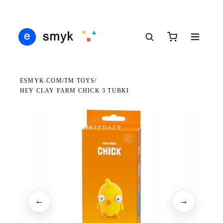
Ś
DARMOWA DOSTAWA OD 199 ZŁ
POLSCY I EUROPEJSCY DYSTRYBUTORZY
14
●
●
●
ESMYK.COM
TM TOYS
/
/
HEY CLAY FARM CHICK 3 TUBKI
WKRÓTCE W SPRZEDAŻY
←
→