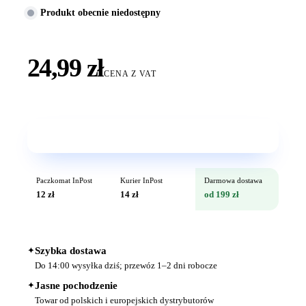
Produkt obecnie niedostępny
24,99 zł
CENA Z VAT
Wkrótce w sprzedaży
Paczkomat InPost
Kurier InPost
Darmowa dostawa
12 zł
14 zł
od 199 zł
✦
Szybka dostawa
Do 14:00 wysyłka dziś; przewóz 1–2 dni robocze
✦
Jasne pochodzenie
Towar od polskich i europejskich dystrybutorów