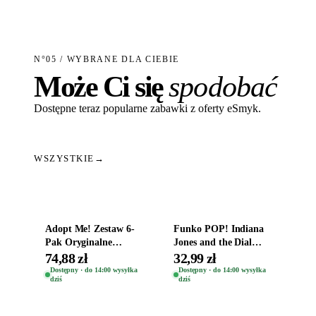
N°05 / WYBRANE DLA CIEBIE
Może Ci się
spodobać
Dostępne teraz popularne zabawki z oferty eSmyk.
WSZYSTKIE
→
Dodaj do koszyka
Dodaj do koszyka
Adopt Me! Zestaw 6-
Funko POP! Indiana
Pak Oryginalne
Jones and the Dial
Figurki Roblox
Destiny Bobble-Head
74,88 zł
32,99 zł
Zwierzęta Tropical
Helena Shaw 1386
Dostępny · do 14:00 wysyłka
Dostępny · do 14:00 wysyłka
dziś
dziś
Time
Dodaj do koszyka
Dodaj do koszyka