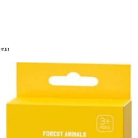
NI NA ZWROT
ZAMÓW DO 14:00 — WYSYŁKA DZIŚ
DARMOWA DOSTAWA OD 199
●
●
UBKI