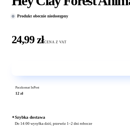
Hey Clay Forest Anima
Produkt obecnie niedostępny
24,99 zł
CENA Z VAT
Paczkomat InPost
12 zł
✦
Szybka dostawa
Do 14:00 wysyłka dziś; przewóz 1–2 dni robocze