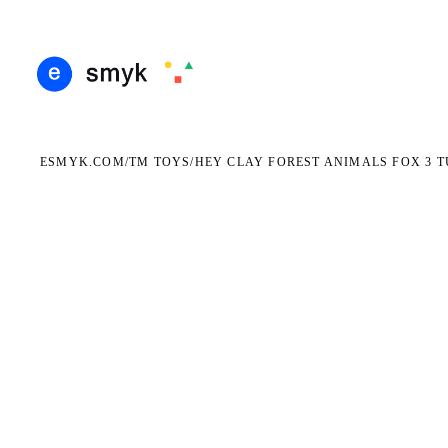
DARMOWA DOSTAWA OD 199 ZŁ
POLSCY I EUROPEJSCY DYSTRYBUTORZY
14 D
●
●
ESMYK.COM
TM TOYS
/
/
HEY CLAY FOREST ANIMALS FOX 3 T
WKRÓTCE W SPRZEDAŻY