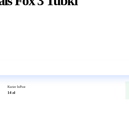
ls Fox 3 Tubki
Wkrótce w sprzedaży
Kurier InPost
14 zł