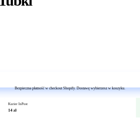
 Tubki
Dodaj do koszyka
Bezpieczna płatność w checkout Shopify. Dostawę wybierzesz w koszyku.
Kurier InPost
14 zł