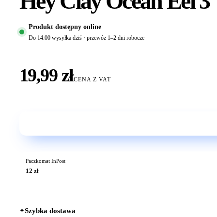
Hey Clay Ocean Eel 3
Produkt dostępny online
Do 14:00 wysyłka dziś · przewóz 1–2 dni robocze
19,99 zł
CENA Z VAT
Paczkomat InPost
12 zł
✦
Szybka dostawa