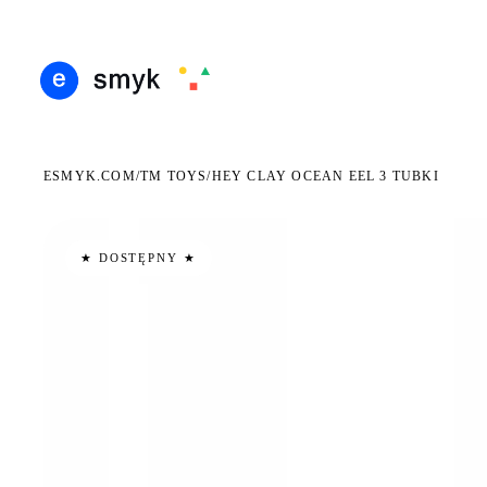
DARMOWA DOSTAWA OD 199 ZŁ
POLSCY I EUROPEJSCY DYSTRYBUTORZY
14 D
●
●
ESMYK.COM
TM TOYS
/
/
HEY CLAY OCEAN EEL 3 TUBKI
★ DOSTĘPNY ★