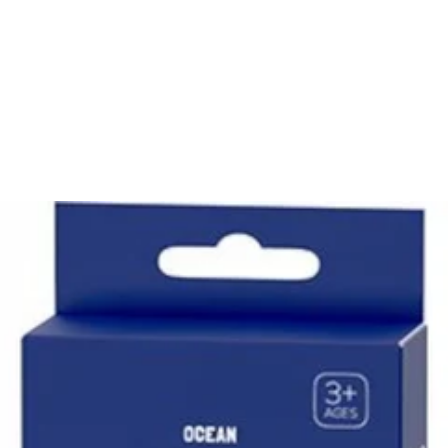
NI NA ZWROT
ZAMÓW DO 14:00 — WYSYŁKA DZIŚ
DARMOWA DOSTAWA OD 199
●
●