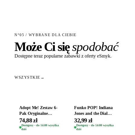
N°05 / WYBRANE DLA CIEBIE
Może Ci się
spodobać
Dostępne teraz popularne zabawki z oferty eSmyk.
WSZYSTKIE
→
Dodaj do koszyka
Dodaj do koszyka
Adopt Me! Zestaw 6-
Funko POP! Indiana
Pak Oryginalne
Jones and the Dial
Figurki Roblox
Destiny Bobble-Head
74,88 zł
32,99 zł
Zwierzęta Tropical
Helena Shaw 1386
Dostępny · do 14:00 wysyłka
Dostępny · do 14:00 wysyłka
dziś
dziś
Time
Dodaj do koszyka
Dodaj do koszyka