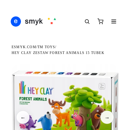
Ś
DARMOWA DOSTAWA OD 199 ZŁ
POLSCY I EUROPEJSCY DYSTRYBUTORZY
14
●
●
●
ESMYK.COM
TM TOYS
/
/
HEY CLAY ZESTAW FOREST ANIMALS 15 TUBEK
WKRÓTCE W SPRZEDAŻY
←
→