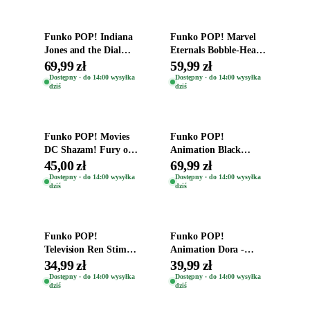
Funko POP! Indiana
Funko POP! Marvel
Jones and the Dial
Eternals Bobble-Head
Destiny Bobble-Head
Oryginalna Figurka
69,99 zł
59,99 zł
Teddy Kumar 1388
Kro 737
Dostępny · do 14:00 wysyłka
Dostępny · do 14:00 wysyłka
dziś
dziś
Dodaj do koszyka
Dodaj do koszyka
Funko POP! Movies
Funko POP!
DC Shazam! Fury of
Animation Black
the Gods Vinyl Figure
Clover Vinyl Figure
45,00 zł
69,99 zł
Eugene 1281
Oryginalna Figurka
Dostępny · do 14:00 wysyłka
Dostępny · do 14:00 wysyłka
dziś
dziś
Yuno 1101
Dodaj do koszyka
Dodaj do koszyka
Funko POP!
Funko POP!
Television Ren Stimpy
Animation Dora -
Space Madness Ren
Vinyl Figure
34,99 zł
39,99 zł
(Special Edition) 1532
Oryginalna Figurka
Dostępny · do 14:00 wysyłka
Dostępny · do 14:00 wysyłka
dziś
dziś
Dora 2003