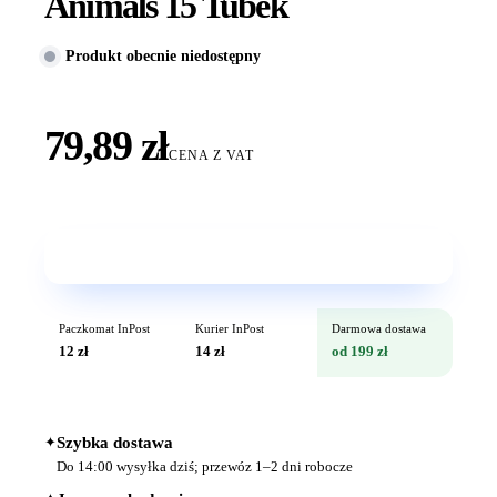
Animals 15 Tubek
Produkt obecnie niedostępny
79,89 zł
CENA Z VAT
Wkrótce w sprzedaży
Paczkomat InPost
Kurier InPost
Darmowa dostawa
12 zł
14 zł
od 199 zł
✦
Szybka dostawa
Do 14:00 wysyłka dziś; przewóz 1–2 dni robocze