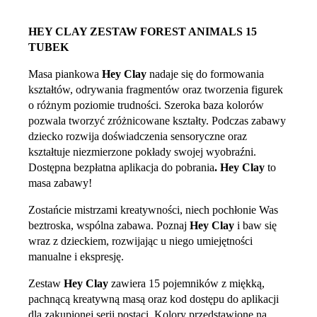
HEY CLAY ZESTAW FOREST ANIMALS 15
TUBEK
Masa piankowa
Hey Clay
nadaje się do formowania
kształtów, odrywania fragmentów oraz tworzenia figurek
o różnym poziomie trudności. Szeroka baza kolorów
pozwala tworzyć zróżnicowane kształty. Podczas zabawy
dziecko rozwija doświadczenia sensoryczne oraz
kształtuje niezmierzone pokłady swojej wyobraźni.
Dostępna bezpłatna aplikacja do pobrania
.
Hey Clay
to
masa zabawy!
Zostańcie mistrzami kreatywności, niech pochłonie Was
beztroska, wspólna zabawa. Poznaj
Hey Clay
i baw się
wraz z dzieckiem, rozwijając u niego umiejętności
manualne i ekspresję.
Zestaw
Hey Clay
zawiera 15 pojemników z miękką,
pachnącą kreatywną masą oraz kod dostępu do aplikacji
dla zakupionej serii postaci. Kolory przedstawione na