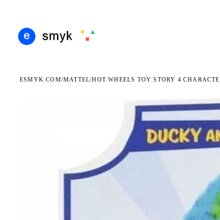
ARMOWA DOSTAWA OD 199 ZŁ
POLSCY I EUROPEJSCY DYSTRYBUTORZY
14 DN
●
●
ESMYK.COM
MATTEL
/
/
HOT WHEELS TOY STORY 4 CHARACT
WKRÓTCE W SPRZEDAŻY