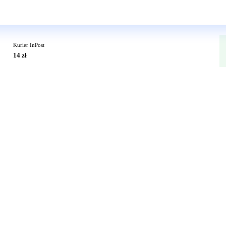
Wkrótce w sprzedaży
Kurier InPost
14 zł