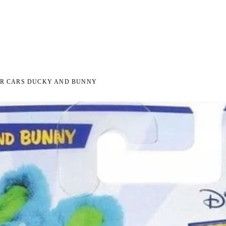
I NA ZWROT
ZAMÓW DO 14:00 — WYSYŁKA DZIŚ
DARMOWA DOSTAWA OD 199 
●
●
ER CARS DUCKY AND BUNNY