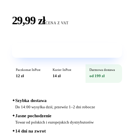
29,99 zł
CENA Z VAT
Wkrótce w sprzedaży
Paczkomat InPost
Kurier InPost
Darmowa dostawa
12 zł
14 zł
od 199 zł
✦
Szybka dostawa
Do 14:00 wysyłka dziś; przewóz 1–2 dni robocze
✦
Jasne pochodzenie
Towar od polskich i europejskich dystrybutorów
✦
14 dni na zwrot