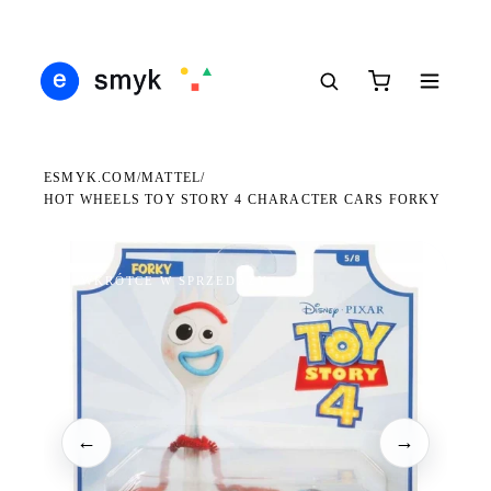
Ś
DARMOWA DOSTAWA OD 199 ZŁ
POLSCY I EUROPEJSCY DYSTRYBUTORZY
14
●
●
●
ESMYK.COM
MATTEL
/
/
HOT WHEELS TOY STORY 4 CHARACTER CARS FORKY
WKRÓTCE W SPRZEDAŻY
←
→