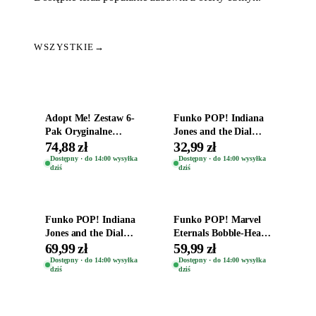
WSZYSTKIE
→
Dodaj do koszyka
Dodaj do koszyka
Adopt Me! Zestaw 6-
Funko POP! Indiana
Pak Oryginalne
Jones and the Dial
Figurki Roblox
Destiny Bobble-Head
74,88 zł
32,99 zł
Zwierzęta Tropical
Helena Shaw 1386
Dostępny · do 14:00 wysyłka
Dostępny · do 14:00 wysyłka
dziś
dziś
Time
Dodaj do koszyka
Dodaj do koszyka
Funko POP! Indiana
Funko POP! Marvel
Jones and the Dial
Eternals Bobble-Head
Destiny Bobble-Head
Oryginalna Figurka
69,99 zł
59,99 zł
Teddy Kumar 1388
Kro 737
Dostępny · do 14:00 wysyłka
Dostępny · do 14:00 wysyłka
dziś
dziś
Dodaj do koszyka
Dodaj do koszyka