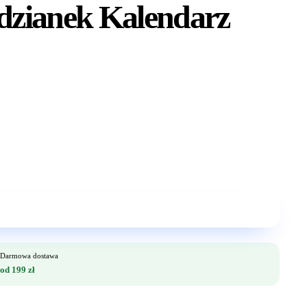
odzianek Kalendarz
Darmowa dostawa
od 199 zł