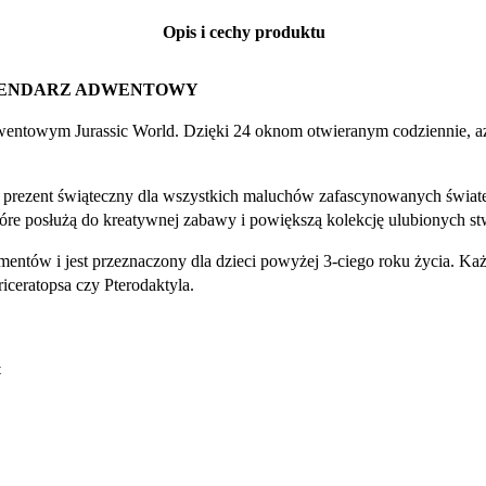
Opis i cechy produktu
ALENDARZ ADWENTOWY
wentowym Jurassic World. Dzięki 24 oknom otwieranym codziennie, a
a prezent świąteczny dla wszystkich maluchów zafascynowanych świat
które posłużą do kreatywnej zabawy i powiększą kolekcję ulubionych s
ementów i jest przeznaczony dla dzieci powyżej 3-ciego roku życia. K
iceratopsa czy Pterodaktyla.
t