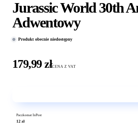
Jurassic World 30th 
Adwentowy
Produkt obecnie niedostępny
179,99 zł
CENA Z VAT
Paczkomat InPost
12 zł