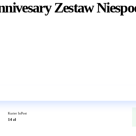
Annivesary Zestaw Niesp
Wkrótce w sprzedaży
Kurier InPost
14 zł