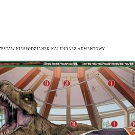
I NA ZWROT
ZAMÓW DO 14:00 — WYSYŁKA DZIŚ
DARMOWA DOSTAWA OD 199 
●
●
 ZESTAW NIESPODZIANEK KALENDARZ ADWENTOWY