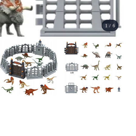
1
/
6