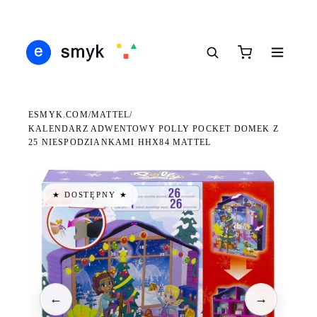
Ś
DARMOWA DOSTAWA OD 199 ZŁ
POLSCY I EUROPEJSCY DYSTRYBUTORZY
14
●
●
●
ESMYK.COM
MATTEL
/
/
KALENDARZ ADWENTOWY POLLY POCKET DOMEK Z
25 NIESPODZIANKAMI HHX84 MATTEL
★ DOSTĘPNY ★
←
→