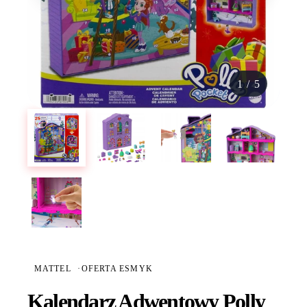
1
/
5
MATTEL
·
OFERTA ESMYK
Kalendarz Adwentowy Polly