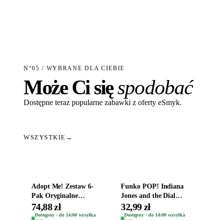
N°05 / WYBRANE DLA CIEBIE
Może Ci się
spodobać
Dostępne teraz popularne zabawki z oferty eSmyk.
WSZYSTKIE
→
Dodaj do koszyka
Dodaj do koszyka
Adopt Me! Zestaw 6-
Funko POP! Indiana
Pak Oryginalne
Jones and the Dial
Figurki Roblox
Destiny Bobble-Head
74,88 zł
32,99 zł
Zwierzęta Tropical
Helena Shaw 1386
Dostępny · do 14:00 wysyłka
Dostępny · do 14:00 wysyłka