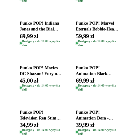
dziś
dziś
Time
Dodaj do koszyka
Dodaj do koszyka
Funko POP! Indiana
Funko POP! Marvel
Jones and the Dial
Eternals Bobble-Head
Destiny Bobble-Head
Oryginalna Figurka
69,99 zł
59,99 zł
Teddy Kumar 1388
Kro 737
Dostępny · do 14:00 wysyłka
Dostępny · do 14:00 wysyłka
dziś
dziś
Dodaj do koszyka
Dodaj do koszyka
Funko POP! Movies
Funko POP!
DC Shazam! Fury of
Animation Black
the Gods Vinyl Figure
Clover Vinyl Figure
45,00 zł
69,99 zł
Eugene 1281
Oryginalna Figurka
Dostępny · do 14:00 wysyłka
Dostępny · do 14:00 wysyłka
dziś
dziś
Yuno 1101
Dodaj do koszyka
Dodaj do koszyka
Funko POP!
Funko POP!
Television Ren Stimpy
Animation Dora -
Space Madness Ren
Vinyl Figure
34,99 zł
39,99 zł
(Special Edition) 1532
Oryginalna Figurka
Dostępny · do 14:00 wysyłka
Dostępny · do 14:00 wysyłka
dziś
dziś
Dora 2003