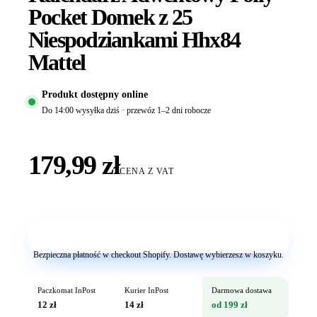
Pocket Domek z 25
Niespodziankami Hhx84
Mattel
Produkt dostępny online
Do 14:00 wysyłka dziś · przewóz 1–2 dni robocze
179,99 zł
CENA Z VAT
Dodaj do koszyka
Bezpieczna płatność w checkout Shopify. Dostawę wybierzesz w koszyku.
Paczkomat InPost
Kurier InPost
Darmowa dostawa
12 zł
14 zł
od 199 zł