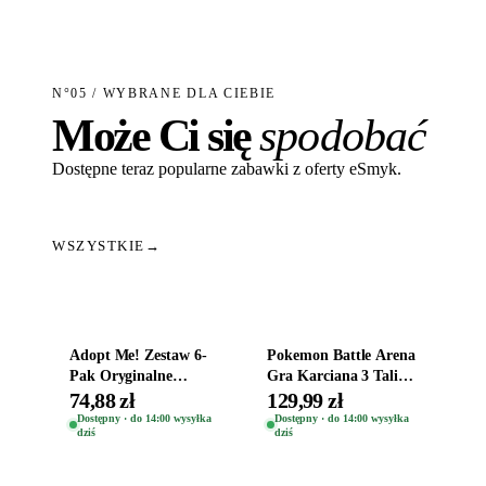
N°05 / WYBRANE DLA CIEBIE
Może Ci się
spodobać
Dostępne teraz popularne zabawki z oferty eSmyk.
WSZYSTKIE
→
Dodaj do koszyka
Dodaj do koszyka
Adopt Me! Zestaw 6-
Pokemon Battle Arena
Pak Oryginalne
Gra Karciana 3 Talie
Figurki Roblox
Oryginal
74,88 zł
129,99 zł
Zwierzęta Tropical
Dostępny · do 14:00 wysyłka
Dostępny · do 14:00 wysyłka
dziś
dziś
Time
Dodaj do koszyka
Dodaj do koszyka