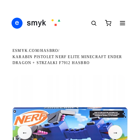
Ś
DARMOWA DOSTAWA OD 199 ZŁ
POLSCY I EUROPEJSCY DYSTRYBUTORZY
14
●
●
●
ESMYK.COM
HASBRO
/
/
KARABIN PISTOLET NERF ELITE MINECRAFT ENDER
DRAGON + STRZAŁKI F7912 HASBRO
WKRÓTCE W SPRZEDAŻY
←
→