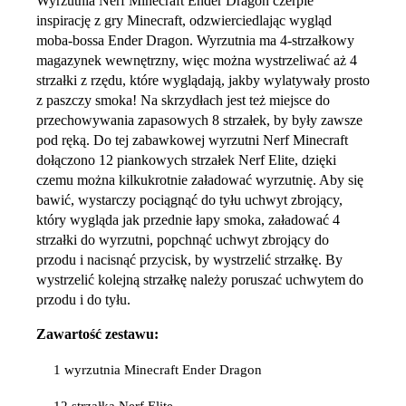
Wyrzutnia Nerf Minecraft Ender Dragon czerpie
inspirację z gry Minecraft, odzwierciedlając wygląd
moba-bossa Ender Dragon. Wyrzutnia ma 4-strzałkowy
magazynek wewnętrzny, więc można wystrzeliwać aż 4
strzałki z rzędu, które wyglądają, jakby wylatywały prosto
z paszczy smoka! Na skrzydłach jest też miejsce do
przechowywania zapasowych 8 strzałek, by były zawsze
pod ręką. Do tej zabawkowej wyrzutni Nerf Minecraft
dołączono 12 piankowych strzałek Nerf Elite, dzięki
czemu można kilkukrotnie załadować wyrzutnię. Aby się
bawić, wystarczy pociągnąć do tyłu uchwyt zbrojący,
który wygląda jak przednie łapy smoka, załadować 4
strzałki do wyrzutni, popchnąć uchwyt zbrojący do
przodu i nacisnąć przycisk, by wystrzelić strzałkę. By
wystrzelić kolejną strzałkę należy poruszać uchwytem do
przodu i do tyłu.
Zawartość zestawu:
1 wyrzutnia Minecraft Ender Dragon