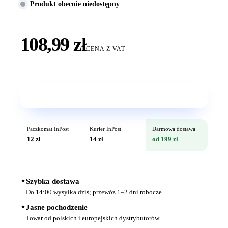
Produkt obecnie niedostępny
108,99 zł
CENA Z VAT
Wkrótce w sprzedaży
Paczkomat InPost
Kurier InPost
Darmowa dostawa
12 zł
14 zł
od 199 zł
✦
Szybka dostawa
Do 14:00 wysyłka dziś; przewóz 1–2 dni robocze
✦
Jasne pochodzenie
Towar od polskich i europejskich dystrybutorów