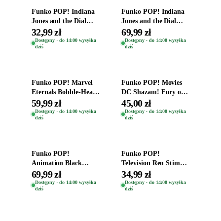
Funko POP! Indiana
Funko POP! Indiana
Jones and the Dial
Jones and the Dial
Destiny Bobble-Head
Destiny Bobble-Head
32,99 zł
69,99 zł
Helena Shaw 1386
Teddy Kumar 1388
Dostępny · do 14:00 wysyłka
Dostępny · do 14:00 wysyłka
dziś
dziś
Dodaj do koszyka
Dodaj do koszyka
Funko POP! Marvel
Funko POP! Movies
Eternals Bobble-Head
DC Shazam! Fury of
Oryginalna Figurka
the Gods Vinyl Figure
59,99 zł
45,00 zł
Kro 737
Eugene 1281
Dostępny · do 14:00 wysyłka
Dostępny · do 14:00 wysyłka
dziś
dziś
Dodaj do koszyka
Dodaj do koszyka
Funko POP!
Funko POP!
Animation Black
Television Ren Stimpy
Clover Vinyl Figure
Space Madness Ren
69,99 zł
34,99 zł
Oryginalna Figurka
(Special Edition) 1532
Dostępny · do 14:00 wysyłka
Dostępny · do 14:00 wysyłka
dziś
dziś
Yuno 1101