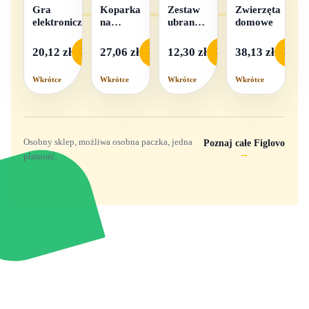
Gra
Koparka
Zestaw
Zwierzęta
elektroniczna
na
ubranek
domowe
baterie
dla lalek
- 1
20,12 zł
27,06 zł
12,30 zł
38,13 zł
Podgląd
Podgląd
Podgląd
Podgl
komplet,
mix
Wkrótce
Wkrótce
Wkrótce
Wkrótce
wzorów
Osobny sklep, możliwa osobna paczka, jedna
Poznaj całe Figlovo
→
płatność.
Zabawki, figurki i kolekcjonerskie hity z
e
smyk
ulubionych światów. Jeden sklep, przejrzyste
zasady dostawy i produkty od polskich oraz
europejskich dystrybutorów.