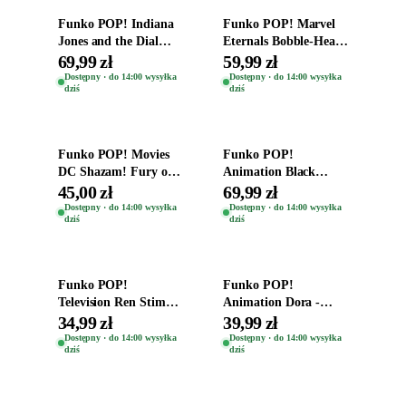
Funko POP! Indiana
Funko POP! Marvel
Jones and the Dial
Eternals Bobble-Head
Destiny Bobble-Head
Oryginalna Figurka
69,99 zł
59,99 zł
Teddy Kumar 1388
Kro 737
Dostępny · do 14:00 wysyłka
Dostępny · do 14:00 wysyłka
dziś
dziś
Dodaj do koszyka
Dodaj do koszyka
Funko POP! Movies
Funko POP!
DC Shazam! Fury of
Animation Black
the Gods Vinyl Figure
Clover Vinyl Figure
45,00 zł
69,99 zł
Eugene 1281
Oryginalna Figurka
Dostępny · do 14:00 wysyłka
Dostępny · do 14:00 wysyłka
dziś
dziś
Yuno 1101
Dodaj do koszyka
Dodaj do koszyka
Funko POP!
Funko POP!
Television Ren Stimpy
Animation Dora -
Space Madness Ren
Vinyl Figure
34,99 zł
39,99 zł
(Special Edition) 1532
Oryginalna Figurka
Dostępny · do 14:00 wysyłka
Dostępny · do 14:00 wysyłka
dziś
dziś
Dora 2003