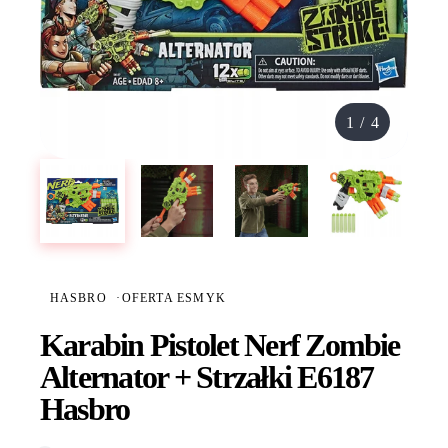
1
/
4
HASBRO
·
OFERTA ESMYK
Karabin Pistolet Nerf Zombie
Alternator + Strzałki E6187
Hasbro