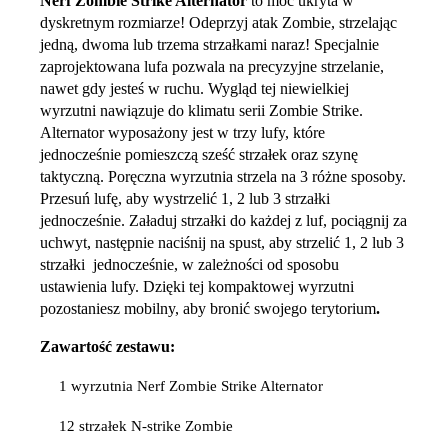
Nerf Zombie Strike Alternator
to moc ukryta w
dyskretnym rozmiarze! Odeprzyj atak Zombie, strzelając
jedną, dwoma lub trzema strzałkami naraz! Specjalnie
zaprojektowana lufa pozwala na precyzyjne strzelanie,
nawet gdy jesteś w ruchu. Wygląd tej niewielkiej
wyrzutni nawiązuje do klimatu serii Zombie Strike.
Alternator wyposażony jest w trzy lufy, które
jednocześnie pomieszczą sześć strzałek oraz szynę
taktyczną. Poręczna wyrzutnia strzela na 3 różne sposoby.
Przesuń lufę, aby wystrzelić 1, 2 lub 3 strzałki
jednocześnie. Załaduj strzałki do każdej z luf, pociągnij za
uchwyt, następnie naciśnij na spust, aby strzelić 1, 2 lub 3
strzałki jednocześnie, w zależności od sposobu
ustawienia lufy. Dzięki tej kompaktowej wyrzutni
pozostaniesz mobilny, aby bronić swojego terytorium
.
Zawartość zestawu:
1 wyrzutnia Nerf Zombie Strike Alternator
12 strzałek N-strike Zombie