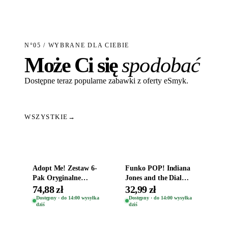
N°05 / WYBRANE DLA CIEBIE
Może Ci się
spodobać
Dostępne teraz popularne zabawki z oferty eSmyk.
WSZYSTKIE
→
Dodaj do koszyka
Dodaj do koszyka
Adopt Me! Zestaw 6-
Funko POP! Indiana
Pak Oryginalne
Jones and the Dial
Figurki Roblox
Destiny Bobble-Head
74,88 zł
32,99 zł
Zwierzęta Tropical
Helena Shaw 1386
Dostępny · do 14:00 wysyłka
Dostępny · do 14:00 wysyłka
dziś
dziś
Time
Dodaj do koszyka
Dodaj do koszyka