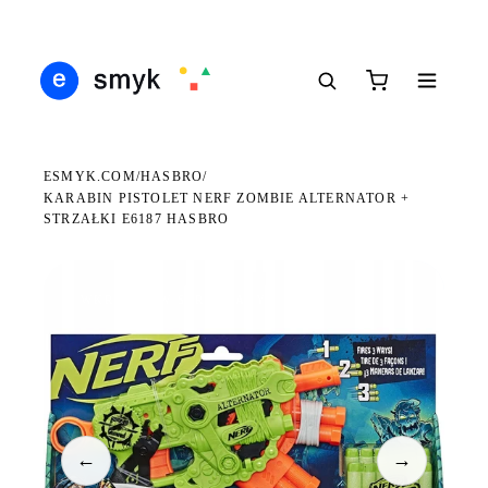
Ś
DARMOWA DOSTAWA OD 199 ZŁ
POLSCY I EUROPEJSCY DYSTRYBUTORZY
14
●
●
●
ESMYK.COM
HASBRO
/
/
KARABIN PISTOLET NERF ZOMBIE ALTERNATOR +
STRZAŁKI E6187 HASBRO
WKRÓTCE W SPRZEDAŻY
←
→