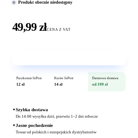
Produkt obecnie niedostępny
49,99 zł
CENA Z VAT
Wkrótce w sprzedaży
Paczkomat InPost
Kurier InPost
Darmowa dostawa
12 zł
14 zł
od 199 zł
✦
Szybka dostawa
Do 14:00 wysyłka dziś; przewóz 1–2 dni robocze
✦
Jasne pochodzenie
Towar od polskich i europejskich dystrybutorów