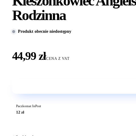
Kieszonkowiec Angiels
Rodzinna
Produkt obecnie niedostępny
44,99 zł
CENA Z VAT
Paczkomat InPost
12 zł