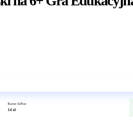
ki na 6+ Gra Edukacyjna
Wkrótce w sprzedaży
Kurier InPost
14 zł