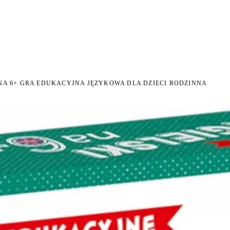
NI NA ZWROT
ZAMÓW DO 14:00 — WYSYŁKA DZIŚ
DARMOWA DOSTAWA OD 199
●
●
NA 6+ GRA EDUKACYJNA JĘZYKOWA DLA DZIECI RODZINNA