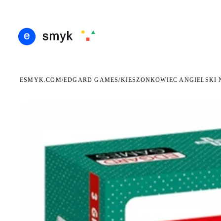
DARMOWA DOSTAWA OD 199 ZŁ
POLSCY I EUROPEJSCY DYSTRYBUTORZY
14 D
●
●
ESMYK.COM
EDGARD GAMES
/
/
KIESZONKOWIEC ANGIELSKI 
WKRÓTCE W SPRZEDAŻY