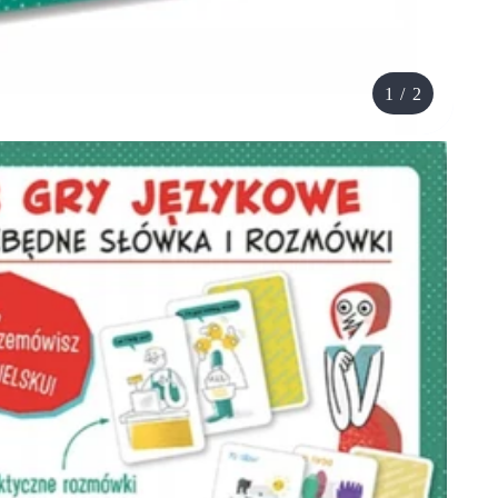
1
/
2