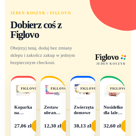
JEDEN KOSZYK / FIGLOVO
Dobierz coś z
Figlovo
Obejrzyj tutaj, dodaj bez zmiany
sklepu i zakończ zakup w jednym
Figlovo
bezpiecznym checkout.
JEDEN KOSZYK
FIGLOVO
FIGLOVO
FIGLOVO
FIGLOVO
Koparka
Zestaw
Zwierzęta
Nosidełko
na
ubranek
domowe
dla lalek
baterie
dla lalek
w
- 1
pudełku
27,06 zł
12,30 zł
38,13 zł
32,60 zł
Podgląd
Podgląd
Podgląd
Podgl
komplet,
mix