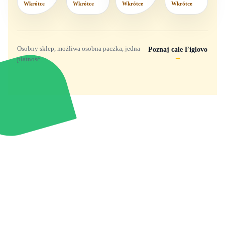
Wkrótce
Wkrótce
Wkrótce
Wkrótce
wzorów
Osobny sklep, możliwa osobna paczka, jedna
Poznaj całe Figlovo
→
płatność.
Zabawki, figurki i kolekcjonerskie hity z
e
smyk
ulubionych światów. Jeden sklep, przejrzyste
zasady dostawy i produkty od polskich oraz
europejskich dystrybutorów.
Popularne marki
Pomoc
Zakupy