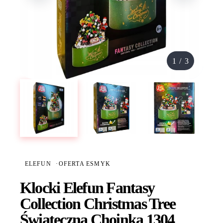
1
/
3
ELEFUN
·
OFERTA ESMYK
Klocki Elefun Fantasy
Collection Christmas Tree
Świąteczna Choinka 1304