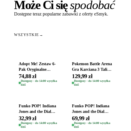
Może Ci się
spodobać
Dostępne teraz popularne zabawki z oferty eSmyk.
WSZYSTKIE
→
Dodaj do koszyka
Dodaj do koszyka
Adopt Me! Zestaw 6-
Pokemon Battle Arena
Pak Oryginalne
Gra Karciana 3 Talie
Figurki Roblox
Oryginal
74,88 zł
129,99 zł
Zwierzęta Tropical
Dostępny · do 14:00 wysyłka
Dostępny · do 14:00 wysyłka
dziś
dziś
Time
Dodaj do koszyka
Dodaj do koszyka
Funko POP! Indiana
Funko POP! Indiana
Jones and the Dial
Jones and the Dial
Destiny Bobble-Head
Destiny Bobble-Head
32,99 zł
69,99 zł
Helena Shaw 1386
Teddy Kumar 1388
Dostępny · do 14:00 wysyłka
Dostępny · do 14:00 wysyłka
dziś
dziś
Dodaj do koszyka
Dodaj do koszyka