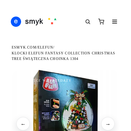
Ś
DARMOWA DOSTAWA OD 199 ZŁ
POLSCY I EUROPEJSCY DYSTRYBUTORZY
14
●
●
●
ESMYK.COM
ELEFUN
/
/
KLOCKI ELEFUN FANTASY COLLECTION CHRISTMAS
TREE ŚWIĄTECZNA CHOINKA 1304
WKRÓTCE W SPRZEDAŻY
←
→