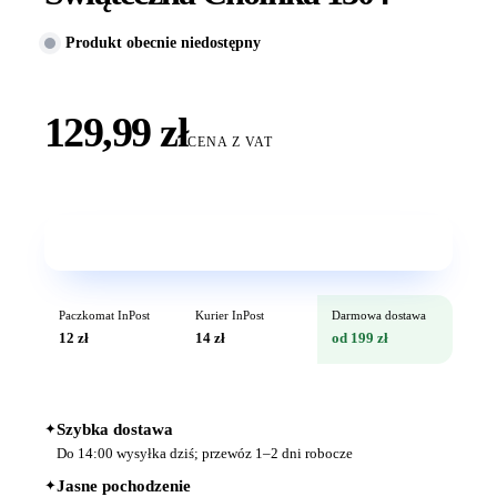
Produkt obecnie niedostępny
129,99 zł
CENA Z VAT
Wkrótce w sprzedaży
Paczkomat InPost
Kurier InPost
Darmowa dostawa
12 zł
14 zł
od 199 zł
✦
Szybka dostawa
Do 14:00 wysyłka dziś; przewóz 1–2 dni robocze
✦
Jasne pochodzenie