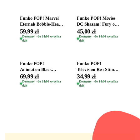
Funko POP! Marvel
Funko POP! Movies
Eternals Bobble-Head
DC Shazam! Fury of
Oryginalna Figurka
the Gods Vinyl Figure
59,99 zł
45,00 zł
Kro 737
Eugene 1281
Dostępny · do 14:00 wysyłka
Dostępny · do 14:00 wysyłka
dziś
dziś
Dodaj do koszyka
Dodaj do koszyka
Funko POP!
Funko POP!
Animation Black
Television Ren Stimpy
Clover Vinyl Figure
Space Madness Ren
69,99 zł
34,99 zł
Oryginalna Figurka
(Special Edition) 1532
Dostępny · do 14:00 wysyłka
Dostępny · do 14:00 wysyłka
dziś
dziś
Yuno 1101