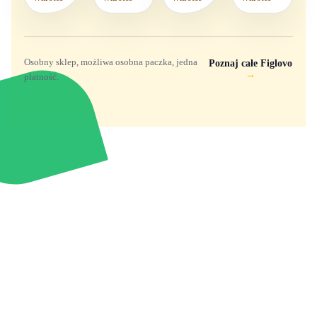
Osobny sklep, możliwa osobna paczka, jedna
Poznaj całe Figlovo
→
płatność.
Zabawki, figurki i kolekcjonerskie hity z
e
smyk
ulubionych światów. Jeden sklep, przejrzyste
zasady dostawy i produkty od polskich oraz
europejskich dystrybutorów.
Popularne marki
Pomoc
Zakupy