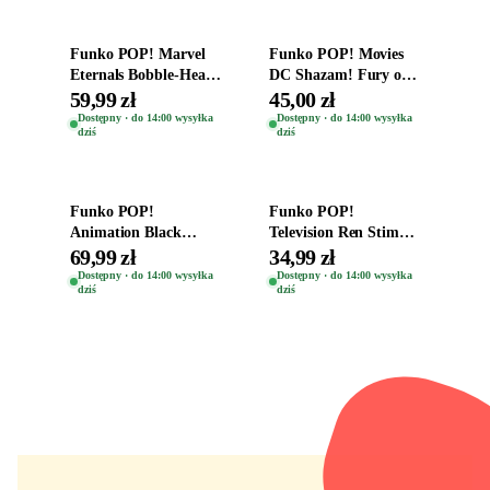
Funko POP! Marvel
Funko POP! Movies
Eternals Bobble-Head
DC Shazam! Fury of
Oryginalna Figurka
the Gods Vinyl Figure
59,99 zł
45,00 zł
Kro 737
Eugene 1281
Dostępny · do 14:00 wysyłka
Dostępny · do 14:00 wysyłka
dziś
dziś
Dodaj do koszyka
Dodaj do koszyka
Funko POP!
Funko POP!
Animation Black
Television Ren Stimpy
Clover Vinyl Figure
Space Madness Ren
69,99 zł
34,99 zł
Oryginalna Figurka
(Special Edition) 1532
Dostępny · do 14:00 wysyłka
Dostępny · do 14:00 wysyłka
dziś
dziś
Yuno 1101