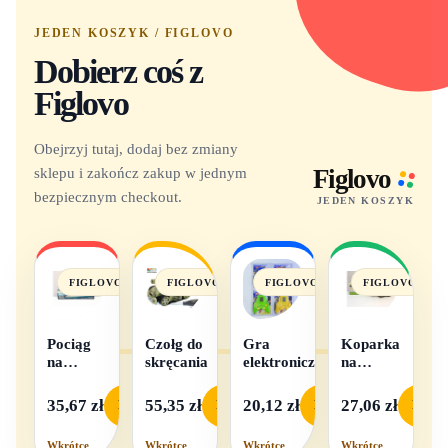
JEDEN KOSZYK / FIGLOVO
Dobierz coś z
Figlovo
Obejrzyj tutaj, dodaj bez zmiany
sklepu i zakończ zakup w jednym
Figlovo
bezpiecznym checkout.
JEDEN KOSZYK
FIGLOVO
FIGLOVO
FIGLOVO
FIGLOVO
Pociąg
Czołg do
Gra
Koparka
na
skręcania
elektroniczna
na
baterie
baterie
światło i
35,67 zł
55,35 zł
20,12 zł
27,06 zł
Podgląd
Podgląd
Podgląd
Podgl
dźwięk
Wkrótce
Wkrótce
Wkrótce
Wkrótce