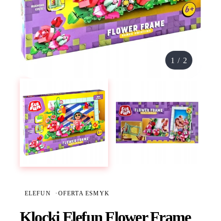
1
/
2
ELEFUN
·
OFERTA ESMYK
Klocki Elefun Flower Frame