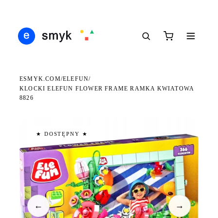
Ś
DARMOWA DOSTAWA OD 199 ZŁ
POLSCY I EUROPEJSCY DYSTRYBUTORZY
14
●
●
●
ESMYK.COM
ELEFUN
/
/
KLOCKI ELEFUN FLOWER FRAME RAMKA KWIATOWA
8826
★ DOSTĘPNY ★
←
→