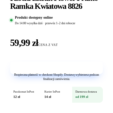
Ramka Kwiatowa 8826
Produkt dostępny online
Do 14:00 wysyłka dziś · przewóz 1–2 dni robocze
59,99 zł
CENA Z VAT
Dodaj do koszyka
Bezpieczna płatność w checkout Shopify. Dostawę wybierzesz podczas
finalizacji zamówienia.
Paczkomat InPost
Kurier InPost
Darmowa dostawa
12 zł
14 zł
od 199 zł