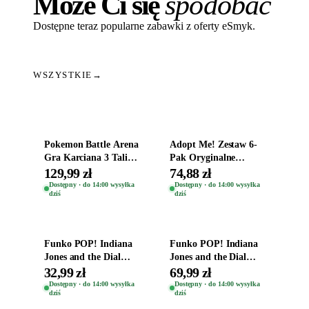
Może Ci się
spodobać
Dostępne teraz popularne zabawki z oferty eSmyk.
WSZYSTKIE
→
Dodaj do koszyka
Dodaj do koszyka
Pokemon Battle Arena
Adopt Me! Zestaw 6-
Gra Karciana 3 Talie
Pak Oryginalne
Oryginal
Figurki Roblox
129,99 zł
74,88 zł
Zwierzęta Tropical
Dostępny · do 14:00 wysyłka
Dostępny · do 14:00 wysyłka
dziś
dziś
Time
Dodaj do koszyka
Dodaj do koszyka
Funko POP! Indiana
Funko POP! Indiana
Jones and the Dial
Jones and the Dial
Destiny Bobble-Head
Destiny Bobble-Head
32,99 zł
69,99 zł
Helena Shaw 1386
Teddy Kumar 1388
Dostępny · do 14:00 wysyłka
Dostępny · do 14:00 wysyłka
dziś
dziś
Dodaj do koszyka
Dodaj do koszyka