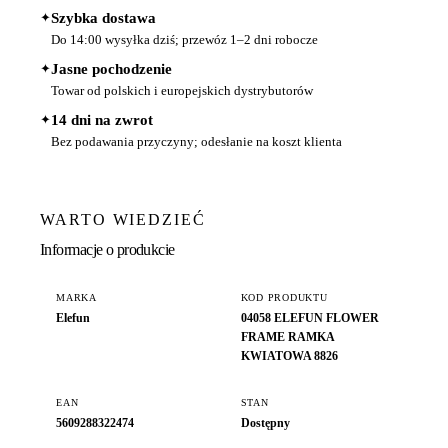
✦
Szybka dostawa
Do 14:00 wysyłka dziś; przewóz 1–2 dni robocze
✦
Jasne pochodzenie
Towar od polskich i europejskich dystrybutorów
✦
14 dni na zwrot
Bez podawania przyczyny; odesłanie na koszt klienta
WARTO WIEDZIEĆ
Informacje o produkcie
MARKA
KOD PRODUKTU
Elefun
04058 ELEFUN FLOWER
FRAME RAMKA
KWIATOWA 8826
EAN
STAN
5609288322474
Dostępny