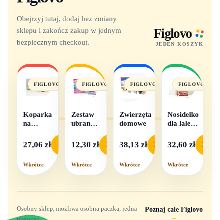
Obejrzyj tutaj, dodaj bez zmiany
sklepu i zakończ zakup w jednym
Figlovo
bezpiecznym checkout.
JEDEN KOSZYK
FIGLOVO
FIGLOVO
FIGLOVO
FIGLOVO
Koparka
Zestaw
Zwierzęta
Nosidełko
na
ubranek
domowe
dla lalek
baterie
dla lalek
w
- 1
pudełku
27,06 zł
12,30 zł
38,13 zł
32,60 zł
Podgląd
Podgląd
Podgląd
Podgl
komplet,
mix
Wkrótce
Wkrótce
Wkrótce
Wkrótce
wzorów
Osobny sklep, możliwa osobna paczka, jedna
Poznaj całe Figlovo
→
płatność.