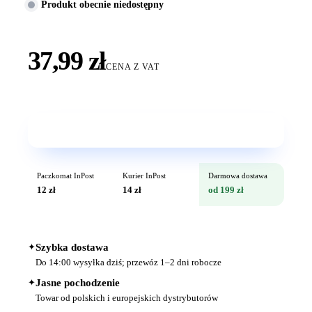
Produkt obecnie niedostępny
37,99 zł
CENA Z VAT
Wkrótce w sprzedaży
Paczkomat InPost
Kurier InPost
Darmowa dostawa
12 zł
14 zł
od 199 zł
✦
Szybka dostawa
Do 14:00 wysyłka dziś; przewóz 1–2 dni robocze
✦
Jasne pochodzenie
Towar od polskich i europejskich dystrybutorów