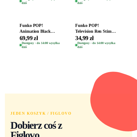
dziś
dziś
Dodaj do koszyka
Dodaj do koszyka
Funko POP!
Funko POP!
Animation Black
Television Ren Stimpy
Clover Vinyl Figure
Space Madness Ren
69,99 zł
34,99 zł
Oryginalna Figurka
(Special Edition) 1532
Dostępny · do 14:00 wysyłka
Dostępny · do 14:00 wysyłka
dziś
dziś
Yuno 1101
JEDEN KOSZYK / FIGLOVO
Dobierz coś z
Figlovo