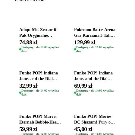
Dodaj do koszyka
Dodaj do koszyka
Adopt Me! Zestaw 6-
Pokemon Battle Arena
Pak Oryginalne
Gra Karciana 3 Talie
Figurki Roblox
Oryginal
74,88 zł
129,99 zł
Zwierzęta Tropical
Dostępny · do 14:00 wysyłka
Dostępny · do 14:00 wysyłka
dziś
dziś
Time
Dodaj do koszyka
Dodaj do koszyka
Funko POP! Indiana
Funko POP! Indiana
Jones and the Dial
Jones and the Dial
Destiny Bobble-Head
Destiny Bobble-Head
32,99 zł
69,99 zł
Helena Shaw 1386
Teddy Kumar 1388
Dostępny · do 14:00 wysyłka
Dostępny · do 14:00 wysyłka
dziś
dziś
Dodaj do koszyka
Dodaj do koszyka
Funko POP! Marvel
Funko POP! Movies
Eternals Bobble-Head
DC Shazam! Fury of
Oryginalna Figurka
the Gods Vinyl Figure
59,99 zł
45,00 zł
Kro 737
Eugene 1281
Dostępny · do 14:00 wysyłka
Dostępny · do 14:00 wysyłka