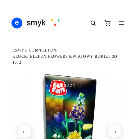
Ś
DARMOWA DOSTAWA OD 199 ZŁ
POLSCY I EUROPEJSCY DYSTRYBUTORZY
14
●
●
●
ESMYK.COM
ELEFUN
/
/
KLOCKI ELEFUN FLOWERS KWIATOWY BUKIET 3D
1672
WKRÓTCE W SPRZEDAŻY
←
→