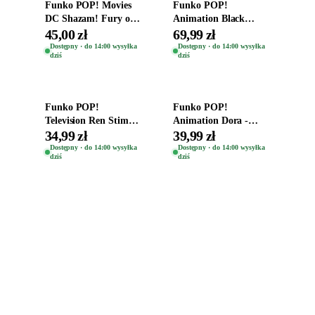
Funko POP! Movies
Funko POP!
DC Shazam! Fury of
Animation Black
the Gods Vinyl Figure
Clover Vinyl Figure
45,00 zł
69,99 zł
Eugene 1281
Oryginalna Figurka
Dostępny · do 14:00 wysyłka
Dostępny · do 14:00 wysyłka
dziś
dziś
Yuno 1101
Dodaj do koszyka
Dodaj do koszyka
Funko POP!
Funko POP!
Television Ren Stimpy
Animation Dora -
Space Madness Ren
Vinyl Figure
34,99 zł
39,99 zł
(Special Edition) 1532
Oryginalna Figurka
Dostępny · do 14:00 wysyłka
Dostępny · do 14:00 wysyłka
dziś
dziś
Dora 2003
Zabawki, figurki i kolekcjonerskie hity z
e
smyk
ulubionych światów. Jeden sklep, przejrzyste
zasady dostawy i produkty od polskich oraz