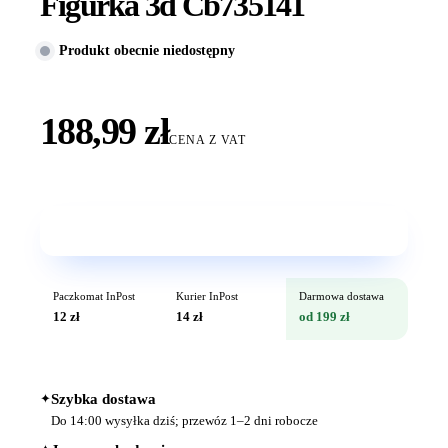
Figurka 3d Cb735141
Produkt obecnie niedostępny
188,99 zł
CENA Z VAT
Wkrótce w sprzedaży
Paczkomat InPost
Kurier InPost
Darmowa dostawa
12 zł
14 zł
od 199 zł
✦
Szybka dostawa
Do 14:00 wysyłka dziś; przewóz 1–2 dni robocze