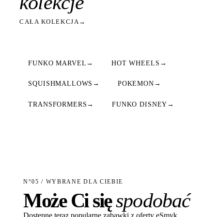
kolekcje
CAŁA KOLEKCJA
→
FUNKO MARVEL
→
HOT WHEELS
→
SQUISHMALLOWS
→
POKEMON
→
TRANSFORMERS
→
FUNKO DISNEY
→
N°05 / WYBRANE DLA CIEBIE
Może Ci się
spodobać
Dostępne teraz popularne zabawki z oferty eSmyk.