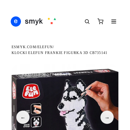
Ś
DARMOWA DOSTAWA OD 199 ZŁ
POLSCY I EUROPEJSCY DYSTRYBUTORZY
14
●
●
●
ESMYK.COM
ELEFUN
/
/
KLOCKI ELEFUN FRANKIE FIGURKA 3D CB735141
WKRÓTCE W SPRZEDAŻY
←
→