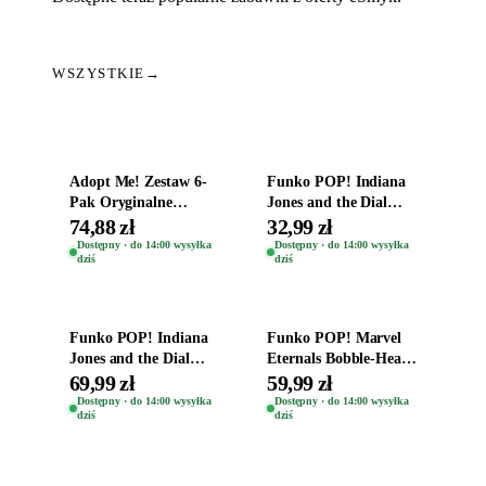
WSZYSTKIE
→
Dodaj do koszyka
Dodaj do koszyka
Adopt Me! Zestaw 6-
Funko POP! Indiana
Pak Oryginalne
Jones and the Dial
Figurki Roblox
Destiny Bobble-Head
74,88 zł
32,99 zł
Zwierzęta Tropical
Helena Shaw 1386
Dostępny · do 14:00 wysyłka
Dostępny · do 14:00 wysyłka
dziś
dziś
Time
Dodaj do koszyka
Dodaj do koszyka
Funko POP! Indiana
Funko POP! Marvel
Jones and the Dial
Eternals Bobble-Head
Destiny Bobble-Head
Oryginalna Figurka
69,99 zł
59,99 zł
Teddy Kumar 1388
Kro 737
Dostępny · do 14:00 wysyłka
Dostępny · do 14:00 wysyłka
dziś
dziś
Dodaj do koszyka
Dodaj do koszyka