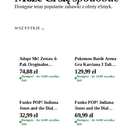
Dostępne teraz popularne zabawki z oferty eSmyk.
WSZYSTKIE
→
Dodaj do koszyka
Dodaj do koszyka
Adopt Me! Zestaw 6-
Pokemon Battle Arena
Pak Oryginalne
Gra Karciana 3 Talie
Figurki Roblox
Oryginal
74,88 zł
129,99 zł
Zwierzęta Tropical
Dostępny · do 14:00 wysyłka
Dostępny · do 14:00 wysyłka
dziś
dziś
Time
Dodaj do koszyka
Dodaj do koszyka
Funko POP! Indiana
Funko POP! Indiana
Jones and the Dial
Jones and the Dial
Destiny Bobble-Head
Destiny Bobble-Head
32,99 zł
69,99 zł
Helena Shaw 1386
Teddy Kumar 1388
Dostępny · do 14:00 wysyłka
Dostępny · do 14:00 wysyłka
dziś
dziś
Dodaj do koszyka
Dodaj do koszyka