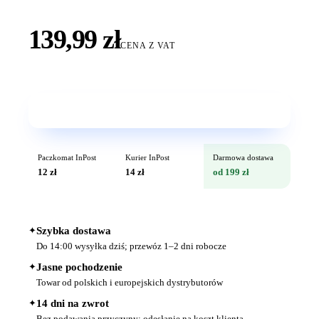
139,99 zł
CENA Z VAT
Wkrótce w sprzedaży
Paczkomat InPost
Kurier InPost
Darmowa dostawa
12 zł
14 zł
od 199 zł
✦
Szybka dostawa
Do 14:00 wysyłka dziś; przewóz 1–2 dni robocze
✦
Jasne pochodzenie
Towar od polskich i europejskich dystrybutorów
✦
14 dni na zwrot
Bez podawania przyczyny; odesłanie na koszt klienta