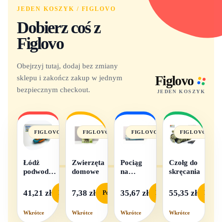
JEDEN KOSZYK / FIGLOVO
Dobierz coś z
Figlovo
Obejrzyj tutaj, dodaj bez zmiany
sklepu i zakończ zakup w jednym
Figlovo
bezpiecznym checkout.
JEDEN KOSZYK
FIGLOVO
FIGLOVO
FIGLOVO
FIGLOVO
Łódż
Zwierzęta
Pociąg
Czołg do
podwodna
domowe
na
skręcania
na baterie
baterie
światło i
41,21 zł
7,38 zł
35,67 zł
55,35 zł
Podgląd
Podgląd
Podgląd
Podgl
dźwięk
Wkrótce
Wkrótce
Wkrótce
Wkrótce