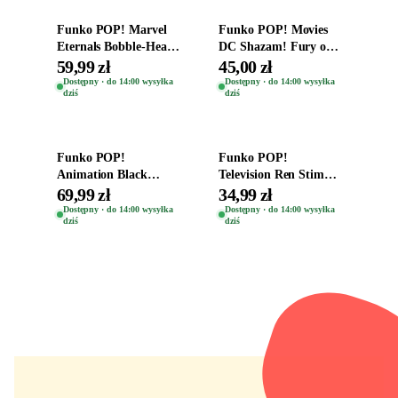
Funko POP! Marvel
Funko POP! Movies
Eternals Bobble-Head
DC Shazam! Fury of
Oryginalna Figurka
the Gods Vinyl Figure
59,99 zł
45,00 zł
Kro 737
Eugene 1281
Dostępny · do 14:00 wysyłka
Dostępny · do 14:00 wysyłka
dziś
dziś
Dodaj do koszyka
Dodaj do koszyka
Funko POP!
Funko POP!
Animation Black
Television Ren Stimpy
Clover Vinyl Figure
Space Madness Ren
69,99 zł
34,99 zł
Oryginalna Figurka
(Special Edition) 1532
Dostępny · do 14:00 wysyłka
Dostępny · do 14:00 wysyłka
dziś
dziś
Yuno 1101