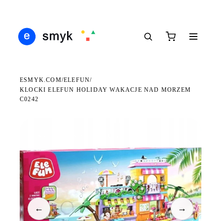
Ś
DARMOWA DOSTAWA OD 199 ZŁ
POLSCY I EUROPEJSCY DYSTRYBUTORZY
14
●
●
●
ESMYK.COM
ELEFUN
/
/
KLOCKI ELEFUN HOLIDAY WAKACJE NAD MORZEM
C0242
WKRÓTCE W SPRZEDAŻY
←
→