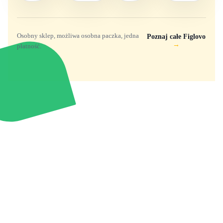
Osobny sklep, możliwa osobna paczka, jedna
Poznaj całe Figlovo
→
płatność.
Zabawki, figurki i kolekcjonerskie hity z
e
smyk
ulubionych światów. Jeden sklep, przejrzyste
zasady dostawy i produkty od polskich oraz
europejskich dystrybutorów.
Popularne marki
Pomoc
Zakupy