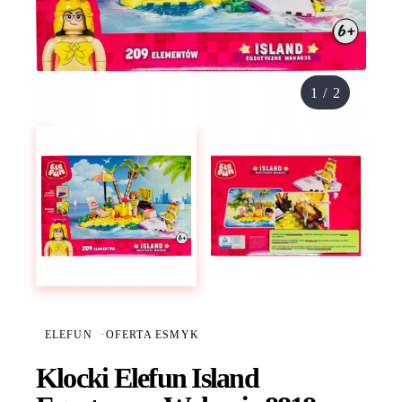
1
/
2
ELEFUN
·
OFERTA ESMYK
Klocki Elefun Island