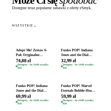
Może Ci się
spodobać
Dostępne teraz popularne zabawki z oferty eSmyk.
WSZYSTKIE
→
Dodaj do koszyka
Dodaj do koszyka
Adopt Me! Zestaw 6-
Funko POP! Indiana
Pak Oryginalne
Jones and the Dial
Figurki Roblox
Destiny Bobble-Head
74,88 zł
32,99 zł
Zwierzęta Tropical
Helena Shaw 1386
Dostępny · do 14:00 wysyłka
Dostępny · do 14:00 wysyłka
dziś
dziś
Time
Dodaj do koszyka
Dodaj do koszyka
Funko POP! Indiana
Funko POP! Marvel
Jones and the Dial
Eternals Bobble-Head
Destiny Bobble-Head
Oryginalna Figurka
69,99 zł
59,99 zł
Teddy Kumar 1388
Kro 737
Dostępny · do 14:00 wysyłka
Dostępny · do 14:00 wysyłka
dziś
dziś
Dodaj do koszyka
Dodaj do koszyka