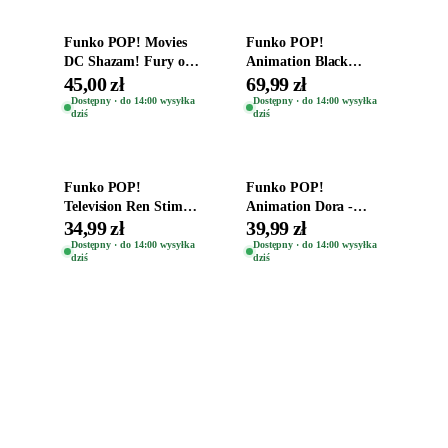
Funko POP! Movies
Funko POP!
DC Shazam! Fury of
Animation Black
the Gods Vinyl Figure
Clover Vinyl Figure
45,00 zł
69,99 zł
Eugene 1281
Oryginalna Figurka
Dostępny · do 14:00 wysyłka
Dostępny · do 14:00 wysyłka
dziś
dziś
Yuno 1101
Dodaj do koszyka
Dodaj do koszyka
Funko POP!
Funko POP!
Television Ren Stimpy
Animation Dora -
Space Madness Ren
Vinyl Figure
34,99 zł
39,99 zł
(Special Edition) 1532
Oryginalna Figurka
Dostępny · do 14:00 wysyłka
Dostępny · do 14:00 wysyłka
dziś
dziś
Dora 2003
Zabawki, figurki i kolekcjonerskie hity z