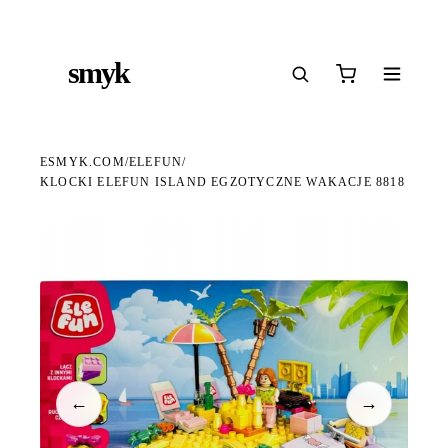
Ś
DARMOWA DOSTAWA OD 199 ZŁ
POLSCY I EUROPEJSCY DYSTRYBUTORZY
14
●
●
●
smyk
e
ESMYK.COM
ELEFUN
/
/
KLOCKI ELEFUN ISLAND EGZOTYCZNE WAKACJE 8818
WKRÓTCE W SPRZEDAŻY
←
→