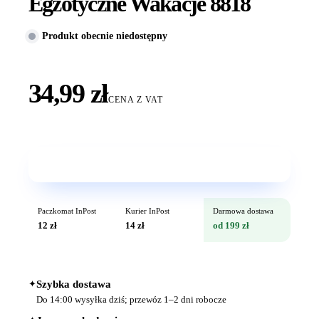
Egzotyczne Wakacje 8818
Produkt obecnie niedostępny
34,99 zł
CENA Z VAT
Wkrótce w sprzedaży
Paczkomat InPost
Kurier InPost
Darmowa dostawa
12 zł
14 zł
od 199 zł
✦
Szybka dostawa
Do 14:00 wysyłka dziś; przewóz 1–2 dni robocze