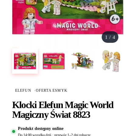
1
/
4
ELEFUN
·
OFERTA ESMYK
Klocki Elefun Magic World
Magiczny Świat 8823
Produkt dostępny online
Do 14:00 wysyłka dziś · przewóz 1–2 dni robocze