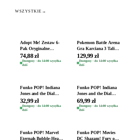
WSZYSTKIE
→
Dodaj do koszyka
Dodaj do koszyka
Adopt Me! Zestaw 6-
Pokemon Battle Arena
Pak Oryginalne
Gra Karciana 3 Talie
Figurki Roblox
Oryginal
74,88 zł
129,99 zł
Zwierzęta Tropical
Dostępny · do 14:00 wysyłka
Dostępny · do 14:00 wysyłka
dziś
dziś
Time
Dodaj do koszyka
Dodaj do koszyka
Funko POP! Indiana
Funko POP! Indiana
Jones and the Dial
Jones and the Dial
Destiny Bobble-Head
Destiny Bobble-Head
32,99 zł
69,99 zł
Helena Shaw 1386
Teddy Kumar 1388
Dostępny · do 14:00 wysyłka
Dostępny · do 14:00 wysyłka
dziś
dziś
Dodaj do koszyka
Dodaj do koszyka
Funko POP! Marvel
Funko POP! Movies
Eternals Bobble-Head
DC Shazam! Fury of