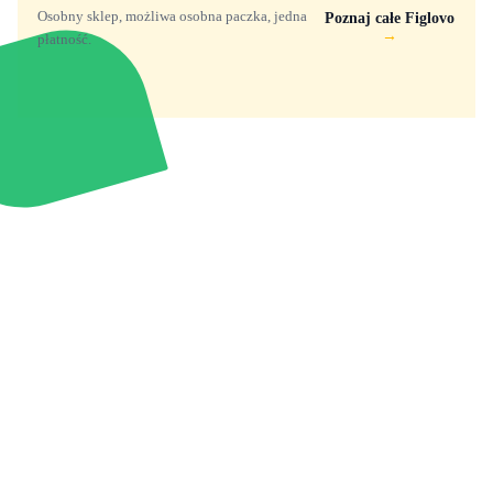
Osobny sklep, możliwa osobna paczka, jedna
Poznaj całe Figlovo
→
płatność.
Zabawki, figurki i kolekcjonerskie hity z
e
smyk
ulubionych światów. Jeden sklep, przejrzyste
zasady dostawy i produkty od polskich oraz
europejskich dystrybutorów.
Popularne marki
Pomoc
Zakupy
Funko Marvel
Kontakt
Mój koszyk
Funko Disney
Dostawa
Wyszukiwarka