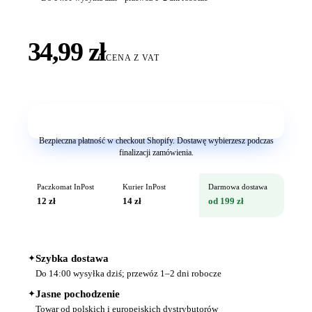
34,99 zł
CENA Z VAT
Dodaj do koszyka
Bezpieczna płatność w checkout Shopify. Dostawę wybierzesz podczas
finalizacji zamówienia.
Paczkomat InPost
Kurier InPost
Darmowa dostawa
12 zł
14 zł
od 199 zł
✦
Szybka dostawa
Do 14:00 wysyłka dziś; przewóz 1–2 dni robocze
✦
Jasne pochodzenie
Towar od polskich i europejskich dystrybutorów