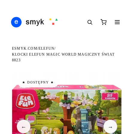
DARMOWA DOSTAWA OD 199 ZŁ
POLSCY I EUROPEJSCY DYSTRYBUTORZY
14 
●
●
●
ESMYK.COM
ELEFUN
/
/
KLOCKI ELEFUN MAGIC WORLD MAGICZNY ŚWIAT
8823
★ DOSTĘPNY ★
←
→