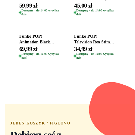
Oryginalna Figurka
the Gods Vinyl Figure
59,99 zł
45,00 zł
Kro 737
Eugene 1281
Dostępny · do 14:00 wysyłka
Dostępny · do 14:00 wysyłka
dziś
dziś
Dodaj do koszyka
Dodaj do koszyka
Funko POP!
Funko POP!
Animation Black
Television Ren Stimpy
Clover Vinyl Figure
Space Madness Ren
69,99 zł
34,99 zł
Oryginalna Figurka
(Special Edition) 1532
Dostępny · do 14:00 wysyłka
Dostępny · do 14:00 wysyłka
dziś
dziś
Yuno 1101
JEDEN KOSZYK / FIGLOVO
Dobierz coś z