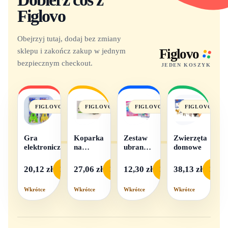
Figlovo
Obejrzyj tutaj, dodaj bez zmiany
sklepu i zakończ zakup w jednym
Figlovo
bezpiecznym checkout.
JEDEN KOSZYK
FIGLOVO
FIGLOVO
FIGLOVO
FIGLOVO
Gra
Koparka
Zestaw
Zwierzęta
elektroniczna
na
ubranek
domowe
baterie
dla lalek
- 1
20,12 zł
27,06 zł
12,30 zł
38,13 zł
Podgląd
Podgląd
Podgląd
Podgl
komplet,
mix
Wkrótce
Wkrótce
Wkrótce
Wkrótce
wzorów