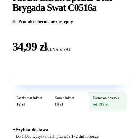
Brygada Swat C0516a
Produkt obecnie niedostępny
34,99 zł
CENA Z VAT
Wkrótce w sprzedaży
Paczkomat InPost
Kurier InPost
Darmowa dostawa
12 zł
14 zł
od 199 zł
✦
Szybka dostawa
Do 14:00 wysyłka dziś; przewóz 1–2 dni robocze