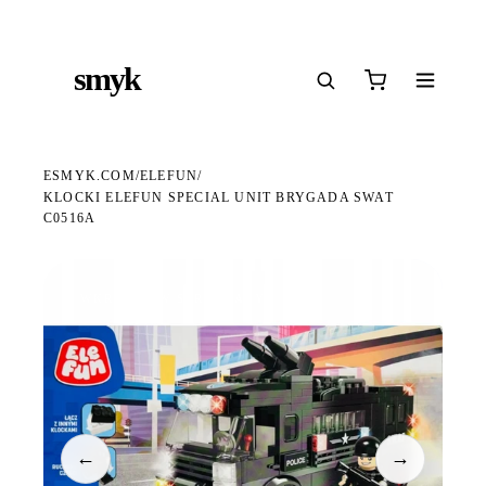
Ś
DARMOWA DOSTAWA OD 199 ZŁ
POLSCY I EUROPEJSCY DYSTRYBUTORZY
14
●
●
●
smyk
e
ESMYK.COM
ELEFUN
/
/
KLOCKI ELEFUN SPECIAL UNIT BRYGADA SWAT
C0516A
WKRÓTCE W SPRZEDAŻY
←
→