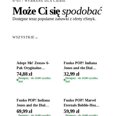
N°05 / WYBRANE DLA CIEBIE
Może Ci się
spodobać
Dostępne teraz popularne zabawki z oferty eSmyk.
WSZYSTKIE
→
Dodaj do koszyka
Dodaj do koszyka
Adopt Me! Zestaw 6-
Funko POP! Indiana
Pak Oryginalne
Jones and the Dial
Figurki Roblox
Destiny Bobble-Head
74,88 zł
32,99 zł
Zwierzęta Tropical
Helena Shaw 1386
Dostępny · do 14:00 wysyłka
Dostępny · do 14:00 wysyłka
dziś
dziś
Time
Dodaj do koszyka
Dodaj do koszyka
Funko POP! Indiana
Funko POP! Marvel
Jones and the Dial
Eternals Bobble-Head
Destiny Bobble-Head
Oryginalna Figurka
69,99 zł
59,99 zł
Teddy Kumar 1388
Kro 737
Dostępny · do 14:00 wysyłka
Dostępny · do 14:00 wysyłka