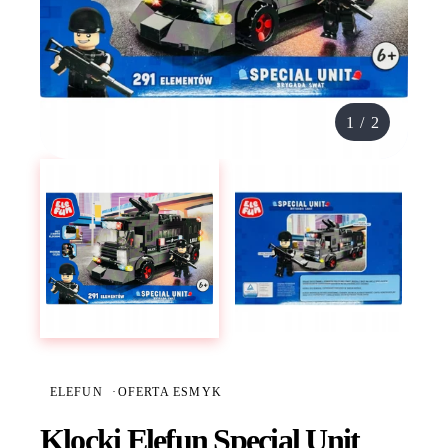
1
/
2
ELEFUN
·
OFERTA ESMYK
Klocki Elefun Special Unit