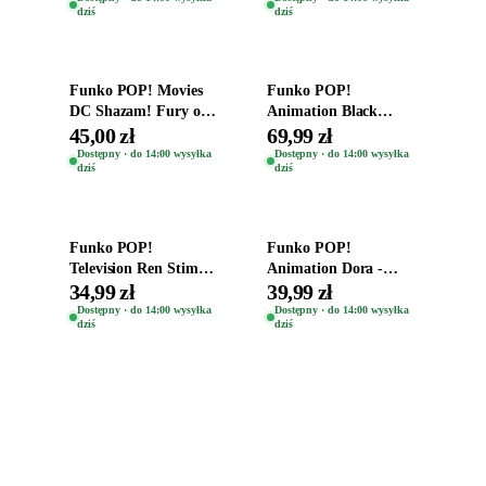
dziś
dziś
Dodaj do koszyka
Dodaj do koszyka
Funko POP! Movies
Funko POP!
DC Shazam! Fury of
Animation Black
the Gods Vinyl Figure
Clover Vinyl Figure
45,00 zł
69,99 zł
Eugene 1281
Oryginalna Figurka
Dostępny · do 14:00 wysyłka
Dostępny · do 14:00 wysyłka
dziś
dziś
Yuno 1101
Dodaj do koszyka
Dodaj do koszyka
Funko POP!
Funko POP!
Television Ren Stimpy
Animation Dora -
Space Madness Ren
Vinyl Figure
34,99 zł
39,99 zł
(Special Edition) 1532
Oryginalna Figurka
Dostępny · do 14:00 wysyłka
Dostępny · do 14:00 wysyłka
dziś
dziś
Dora 2003