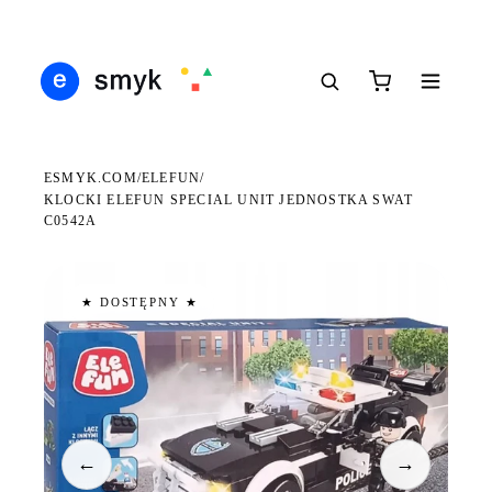
Ś
DARMOWA DOSTAWA OD 199 ZŁ
POLSCY I EUROPEJSCY DYSTRYBUTORZY
14
●
●
●
ESMYK.COM
ELEFUN
/
/
KLOCKI ELEFUN SPECIAL UNIT JEDNOSTKA SWAT
C0542A
★ DOSTĘPNY ★
←
→