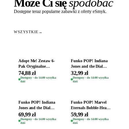
Może Ci się
spodobać
Dostępne teraz popularne zabawki z oferty eSmyk.
WSZYSTKIE
→
Dodaj do koszyka
Dodaj do koszyka
Adopt Me! Zestaw 6-
Funko POP! Indiana
Pak Oryginalne
Jones and the Dial
Figurki Roblox
Destiny Bobble-Head
74,88 zł
32,99 zł
Zwierzęta Tropical
Helena Shaw 1386
Dostępny · do 14:00 wysyłka
Dostępny · do 14:00 wysyłka
dziś
dziś
Time
Dodaj do koszyka
Dodaj do koszyka
Funko POP! Indiana
Funko POP! Marvel
Jones and the Dial
Eternals Bobble-Head
Destiny Bobble-Head
Oryginalna Figurka
69,99 zł
59,99 zł
Teddy Kumar 1388
Kro 737
Dostępny · do 14:00 wysyłka
Dostępny · do 14:00 wysyłka
dziś
dziś
Dodaj do koszyka
Dodaj do koszyka