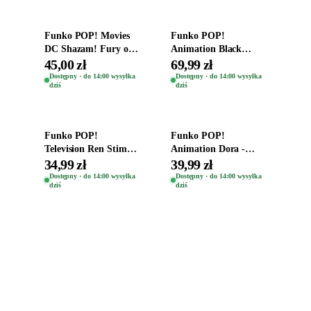
Funko POP! Movies
Funko POP!
DC Shazam! Fury of
Animation Black
the Gods Vinyl Figure
Clover Vinyl Figure
45,00 zł
69,99 zł
Eugene 1281
Oryginalna Figurka
Dostępny · do 14:00 wysyłka
Dostępny · do 14:00 wysyłka
dziś
dziś
Yuno 1101
Dodaj do koszyka
Dodaj do koszyka
Funko POP!
Funko POP!
Television Ren Stimpy
Animation Dora -
Space Madness Ren
Vinyl Figure
34,99 zł
39,99 zł
(Special Edition) 1532
Oryginalna Figurka
Dostępny · do 14:00 wysyłka
Dostępny · do 14:00 wysyłka
dziś
dziś
Dora 2003
Zabawki, figurki i kolekcjonerskie hity z