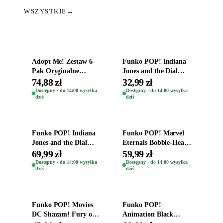
WSZYSTKIE
→
Dodaj do koszyka
Dodaj do koszyka
Adopt Me! Zestaw 6-
Funko POP! Indiana
Pak Oryginalne
Jones and the Dial
Figurki Roblox
Destiny Bobble-Head
74,88 zł
32,99 zł
Zwierzęta Tropical
Helena Shaw 1386
Dostępny · do 14:00 wysyłka
Dostępny · do 14:00 wysyłka
dziś
dziś
Time
Dodaj do koszyka
Dodaj do koszyka
Funko POP! Indiana
Funko POP! Marvel
Jones and the Dial
Eternals Bobble-Head
Destiny Bobble-Head
Oryginalna Figurka
69,99 zł
59,99 zł
Teddy Kumar 1388
Kro 737
Dostępny · do 14:00 wysyłka
Dostępny · do 14:00 wysyłka
dziś
dziś
Dodaj do koszyka
Dodaj do koszyka
Funko POP! Movies
Funko POP!
DC Shazam! Fury of
Animation Black