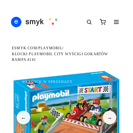
Ś
DARMOWA DOSTAWA OD 199 ZŁ
POLSCY I EUROPEJSCY DYSTRYBUTORZY
14
●
●
●
ESMYK.COM
PLAYMOBIL
/
/
KLOCKI PLAYMOBIL CITY WYŚCIGI GOKARTÓW
RAMPA 4141
WKRÓTCE W SPRZEDAŻY
←
→