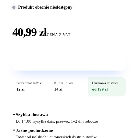
Produkt obecnie niedostępny
40,99 zł
CENA Z VAT
Wkrótce w sprzedaży
Paczkomat InPost
Kurier InPost
Darmowa dostawa
12 zł
14 zł
od 199 zł
✦
Szybka dostawa
Do 14:00 wysyłka dziś; przewóz 1–2 dni robocze
✦
Jasne pochodzenie
Towar od polskich i europejskich dystrybutorów