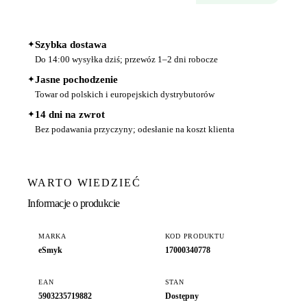
✦
Szybka dostawa
Do 14:00 wysyłka dziś; przewóz 1–2 dni robocze
✦
Jasne pochodzenie
Towar od polskich i europejskich dystrybutorów
✦
14 dni na zwrot
Bez podawania przyczyny; odesłanie na koszt klienta
WARTO WIEDZIEĆ
Informacje o produkcie
MARKA
KOD PRODUKTU
eSmyk
17000340778
EAN
STAN
5903235719882
Dostępny