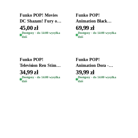
Funko POP! Movies
Funko POP!
DC Shazam! Fury of
Animation Black
the Gods Vinyl Figure
Clover Vinyl Figure
45,00 zł
69,99 zł
Eugene 1281
Oryginalna Figurka
Dostępny · do 14:00 wysyłka
Dostępny · do 14:00 wysyłka
dziś
dziś
Yuno 1101
Dodaj do koszyka
Dodaj do koszyka
Funko POP!
Funko POP!
Television Ren Stimpy
Animation Dora -
Space Madness Ren
Vinyl Figure
34,99 zł
39,99 zł
(Special Edition) 1532
Oryginalna Figurka
Dostępny · do 14:00 wysyłka
Dostępny · do 14:00 wysyłka
dziś
dziś
Dora 2003
Zabawki, figurki i kolekcjonerskie hity z