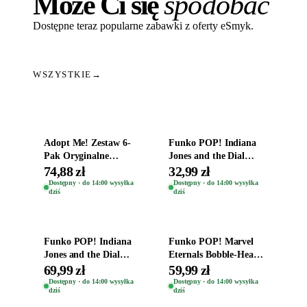
Może Ci się
spodobać
Dostępne teraz popularne zabawki z oferty eSmyk.
WSZYSTKIE
→
Dodaj do koszyka
Dodaj do koszyka
Adopt Me! Zestaw 6-
Funko POP! Indiana
Pak Oryginalne
Jones and the Dial
Figurki Roblox
Destiny Bobble-Head
74,88 zł
32,99 zł
Zwierzęta Tropical
Helena Shaw 1386
Dostępny · do 14:00 wysyłka
Dostępny · do 14:00 wysyłka
dziś
dziś
Time
Dodaj do koszyka
Dodaj do koszyka
Funko POP! Indiana
Funko POP! Marvel
Jones and the Dial
Eternals Bobble-Head
Destiny Bobble-Head
Oryginalna Figurka
69,99 zł
59,99 zł
Teddy Kumar 1388
Kro 737
Dostępny · do 14:00 wysyłka
Dostępny · do 14:00 wysyłka
dziś
dziś
Dodaj do koszyka
Dodaj do koszyka