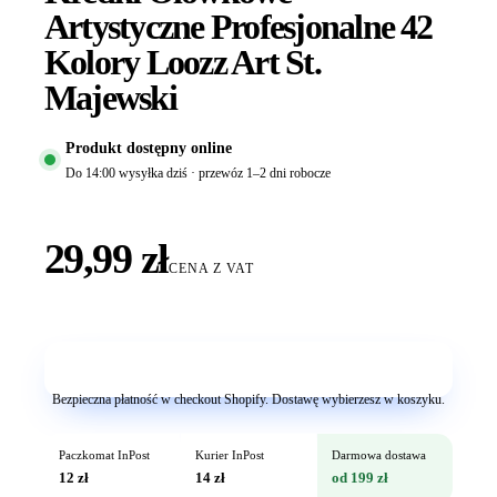
Artystyczne Profesjonalne 42
Kolory Loozz Art St.
Majewski
Produkt dostępny online
Do 14:00 wysyłka dziś · przewóz 1–2 dni robocze
29,99 zł
CENA Z VAT
Dodaj do koszyka
Bezpieczna płatność w checkout Shopify. Dostawę wybierzesz w koszyku.
Paczkomat InPost
Kurier InPost
Darmowa dostawa
12 zł
14 zł
od 199 zł