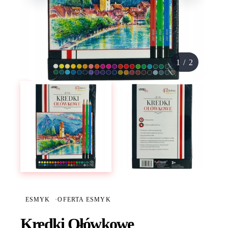
1
/
2
ESMYK
·
OFERTA ESMYK
Kredki Ołówkowe