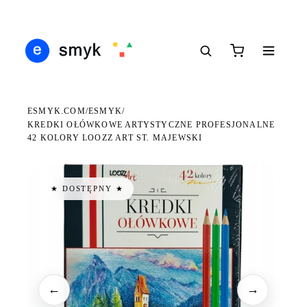
Ś
DARMOWA DOSTAWA OD 199 ZŁ
POLSCY I EUROPEJSCY DYSTRYBUTORZY
14
●
●
●
ESMYK.COM
ESMYK
/
/
KREDKI OŁÓWKOWE ARTYSTYCZNE PROFESJONALNE
42 KOLORY LOOZZ ART ST. MAJEWSKI
★ DOSTĘPNY ★
←
→