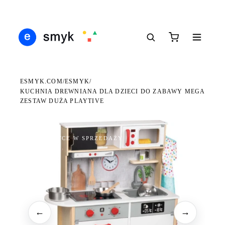
DARMOWA DOSTAWA OD 199 ZŁ
POLSCY I EUROPEJSCY DYSTRYBUTORZY
14 
●
●
●
ESMYK.COM
ESMYK
/
/
KUCHNIA DREWNIANA DLA DZIECI DO ZABAWY MEGA
ZESTAW DUŻA PLAYTIVE
WKRÓTCE W SPRZEDAŻY
←
→