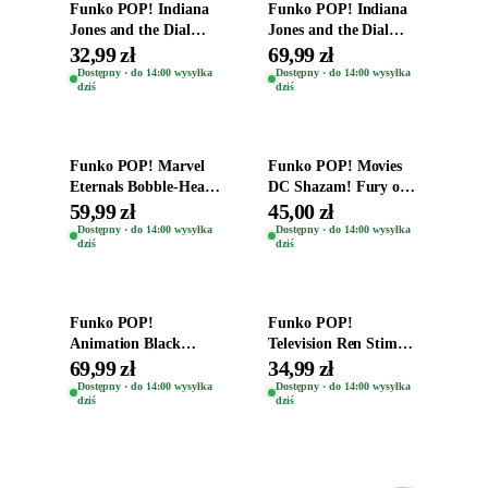
Funko POP! Indiana
Funko POP! Indiana
Jones and the Dial
Jones and the Dial
Destiny Bobble-Head
Destiny Bobble-Head
32,99 zł
69,99 zł
Helena Shaw 1386
Teddy Kumar 1388
Dostępny · do 14:00 wysyłka
Dostępny · do 14:00 wysyłka
dziś
dziś
Dodaj do koszyka
Dodaj do koszyka
Funko POP! Marvel
Funko POP! Movies
Eternals Bobble-Head
DC Shazam! Fury of
Oryginalna Figurka
the Gods Vinyl Figure
59,99 zł
45,00 zł
Kro 737
Eugene 1281
Dostępny · do 14:00 wysyłka
Dostępny · do 14:00 wysyłka
dziś
dziś
Dodaj do koszyka
Dodaj do koszyka
Funko POP!
Funko POP!
Animation Black
Television Ren Stimpy
Clover Vinyl Figure
Space Madness Ren
69,99 zł
34,99 zł
Oryginalna Figurka
(Special Edition) 1532
Dostępny · do 14:00 wysyłka
Dostępny · do 14:00 wysyłka
dziś
dziś
Yuno 1101