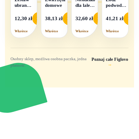
ubranek
domowe
dla lalek
podwodna
dla lalek
w
na baterie
- 1
pudełku
12,30 zł
38,13 zł
32,60 zł
41,21 zł
Podgląd
Podgląd
Podgląd
Podgl
komplet,
mix
Wkrótce
Wkrótce
Wkrótce
Wkrótce
wzorów
Osobny sklep, możliwa osobna paczka, jedna
Poznaj całe Figlovo
→
płatność.
Zabawki, figurki i kolekcjonerskie hity z
e
smyk
ulubionych światów. Jeden sklep, przejrzyste
zasady dostawy i produkty od polskich oraz
europejskich dystrybutorów.