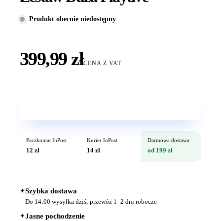
Produkt obecnie niedostępny
399,99 zł
CENA Z VAT
Wkrótce w sprzedaży
Paczkomat InPost
Kurier InPost
Darmowa dostawa
12 zł
14 zł
od 199 zł
✦
Szybka dostawa
Do 14:00 wysyłka dziś; przewóz 1–2 dni robocze
✦
Jasne pochodzenie