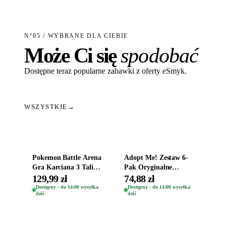
N°05 / WYBRANE DLA CIEBIE
Może Ci się
spodobać
Dostępne teraz popularne zabawki z oferty eSmyk.
WSZYSTKIE
→
Dodaj do koszyka
Dodaj do koszyka
Pokemon Battle Arena
Adopt Me! Zestaw 6-
Gra Karciana 3 Talie
Pak Oryginalne
Oryginal
Figurki Roblox
129,99 zł
74,88 zł
Zwierzęta Tropical
Dostępny · do 14:00 wysyłka
Dostępny · do 14:00 wysyłka
dziś
dziś
Time
Dodaj do koszyka
Dodaj do koszyka