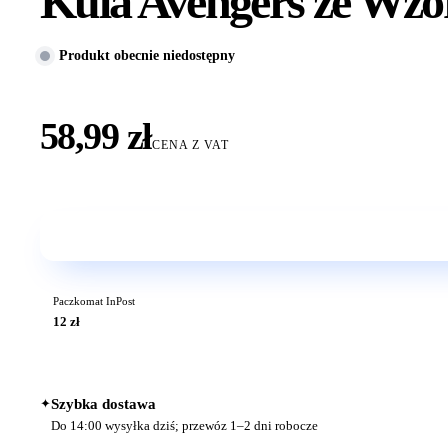
Kula Avengers ze Wzo
Produkt obecnie niedostępny
58,99 zł
CENA Z VAT
Paczkomat InPost
12 zł
✦
Szybka dostawa
Do 14:00 wysyłka dziś; przewóz 1–2 dni robocze