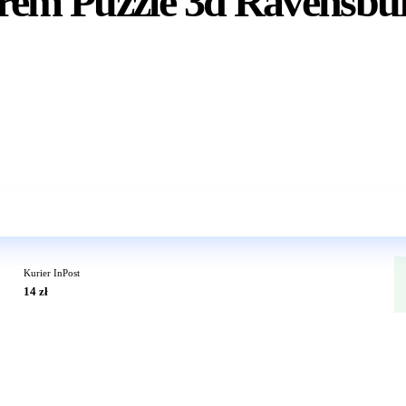
rem Puzzle 3d Ravensbu
Wkrótce w sprzedaży
Kurier InPost
14 zł