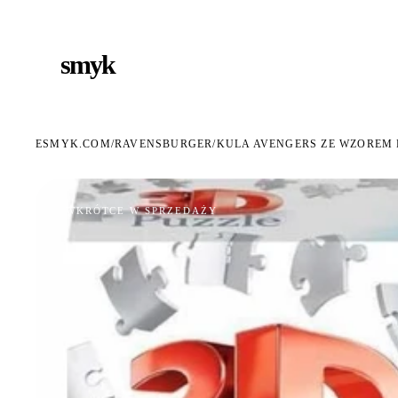
ARMOWA DOSTAWA OD 199 ZŁ
POLSCY I EUROPEJSCY DYSTRYBUTORZY
14 DN
●
●
smyk
e
ESMYK.COM
RAVENSBURGER
/
/
KULA AVENGERS ZE WZOREM 
WKRÓTCE W SPRZEDAŻY