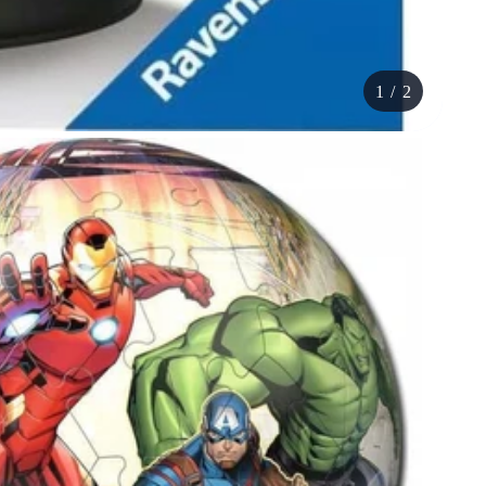
1
/
2