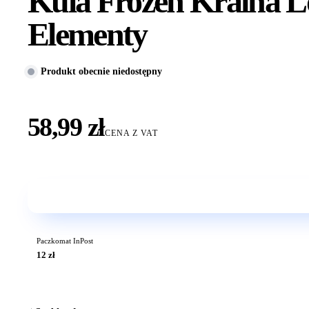
Kula Frozen Kraina L
Elementy
Produkt obecnie niedostępny
58,99 zł
CENA Z VAT
Paczkomat InPost
12 zł