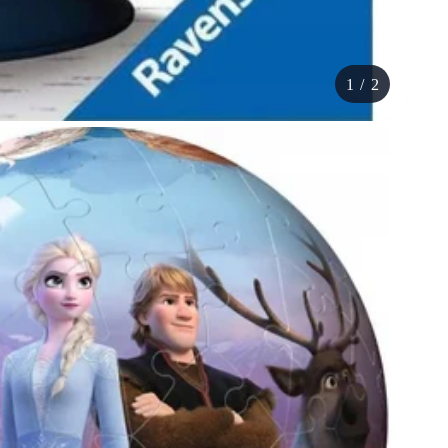
1
/
2