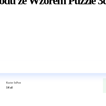
odu ze Wzorem Puzzle 3
Wkrótce w sprzedaży
Kurier InPost
14 zł