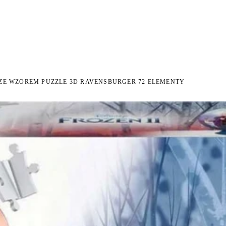
 NA ZWROT
ZAMÓW DO 14:00 — WYSYŁKA DZIŚ
DARMOWA DOSTAWA OD 199 Z
●
●
ZE WZOREM PUZZLE 3D RAVENSBURGER 72 ELEMENTY