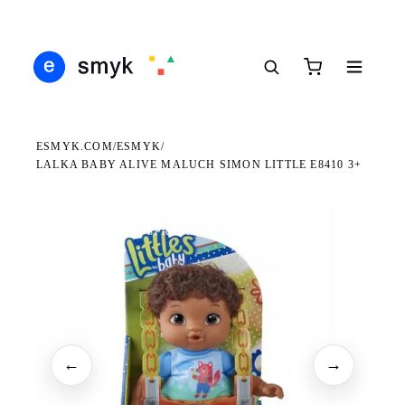
IŚ
DARMOWA DOSTAWA OD 199 ZŁ
POLSCY I EUROPEJSCY DYSTRYBUTORZY
1
●
●
●
ESMYK.COM
ESMYK
/
/
LALKA BABY ALIVE MALUCH SIMON LITTLE E8410 3+
WKRÓTCE W SPRZEDAŻY
←
→