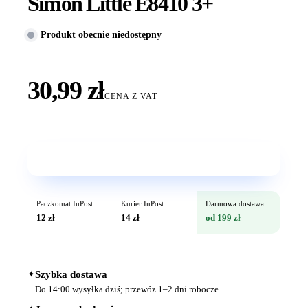
Simon Little E8410 3+
Produkt obecnie niedostępny
30,99 zł
CENA Z VAT
Wkrótce w sprzedaży
Paczkomat InPost
Kurier InPost
Darmowa dostawa
12 zł
14 zł
od 199 zł
✦
Szybka dostawa
Do 14:00 wysyłka dziś; przewóz 1–2 dni robocze