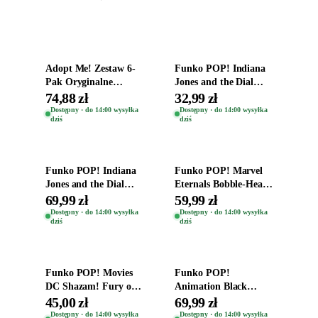
Dodaj do koszyka
Dodaj do koszyka
Adopt Me! Zestaw 6-
Funko POP! Indiana
Pak Oryginalne
Jones and the Dial
Figurki Roblox
Destiny Bobble-Head
74,88 zł
32,99 zł
Zwierzęta Tropical
Helena Shaw 1386
Dostępny · do 14:00 wysyłka
Dostępny · do 14:00 wysyłka
dziś
dziś
Time
Dodaj do koszyka
Dodaj do koszyka
Funko POP! Indiana
Funko POP! Marvel
Jones and the Dial
Eternals Bobble-Head
Destiny Bobble-Head
Oryginalna Figurka
69,99 zł
59,99 zł
Teddy Kumar 1388
Kro 737
Dostępny · do 14:00 wysyłka
Dostępny · do 14:00 wysyłka
dziś
dziś
Dodaj do koszyka
Dodaj do koszyka
Funko POP! Movies
Funko POP!
DC Shazam! Fury of
Animation Black
the Gods Vinyl Figure
Clover Vinyl Figure
45,00 zł
69,99 zł
Eugene 1281
Oryginalna Figurka
Dostępny · do 14:00 wysyłka
Dostępny · do 14:00 wysyłka