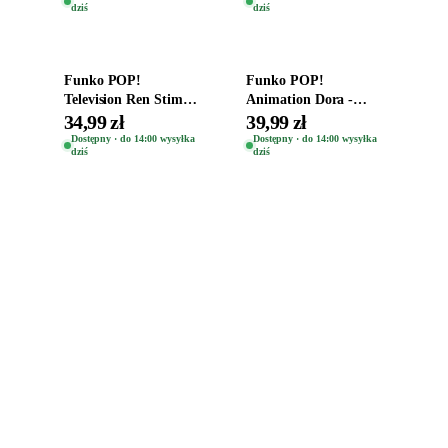
dziś
dziś
Yuno 1101
Dodaj do koszyka
Dodaj do koszyka
Funko POP!
Funko POP!
Television Ren Stimpy
Animation Dora -
Space Madness Ren
Vinyl Figure
34,99 zł
39,99 zł
(Special Edition) 1532
Oryginalna Figurka
Dostępny · do 14:00 wysyłka
Dostępny · do 14:00 wysyłka
dziś
dziś
Dora 2003
Zabawki, figurki i kolekcjonerskie hity z
e
smyk
ulubionych światów. Jeden sklep, przejrzyste
zasady dostawy i produkty od polskich oraz
europejskich dystrybutorów.