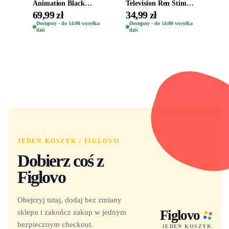
Animation Black
Television Ren Stimpy
Clover Vinyl Figure
Space Madness Ren
69,99 zł
34,99 zł
Oryginalna Figurka
(Special Edition) 1532
Dostępny · do 14:00 wysyłka
Dostępny · do 14:00 wysyłka
dziś
dziś
Yuno 1101
JEDEN KOSZYK / FIGLOVO
Dobierz coś z
Figlovo
Obejrzyj tutaj, dodaj bez zmiany
sklepu i zakończ zakup w jednym
Figlovo
bezpiecznym checkout.
JEDEN KOSZYK