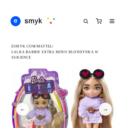
DARMOWA DOSTAWA OD 199 ZŁ
POLSCY I EUROPEJSCY DYSTRYBUTORZY
14 
●
●
●
ESMYK.COM
MATTEL
/
/
LALKA BARBIE EXTRA MINIS BLONDYNKA W
SUKIENCE
WKRÓTCE W SPRZEDAŻY
←
→