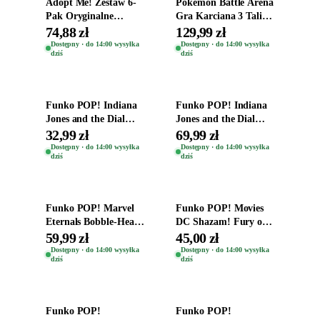
Adopt Me! Zestaw 6-
Pokemon Battle Arena
Pak Oryginalne
Gra Karciana 3 Talie
Figurki Roblox
Oryginal
74,88 zł
129,99 zł
Zwierzęta Tropical
Dostępny · do 14:00 wysyłka
Dostępny · do 14:00 wysyłka
dziś
dziś
Time
Dodaj do koszyka
Dodaj do koszyka
Funko POP! Indiana
Funko POP! Indiana
Jones and the Dial
Jones and the Dial
Destiny Bobble-Head
Destiny Bobble-Head
32,99 zł
69,99 zł
Helena Shaw 1386
Teddy Kumar 1388
Dostępny · do 14:00 wysyłka
Dostępny · do 14:00 wysyłka
dziś
dziś
Dodaj do koszyka
Dodaj do koszyka
Funko POP! Marvel
Funko POP! Movies
Eternals Bobble-Head
DC Shazam! Fury of
Oryginalna Figurka
the Gods Vinyl Figure
59,99 zł
45,00 zł
Kro 737
Eugene 1281
Dostępny · do 14:00 wysyłka
Dostępny · do 14:00 wysyłka
dziś
dziś
Dodaj do koszyka
Dodaj do koszyka
Funko POP!
Funko POP!