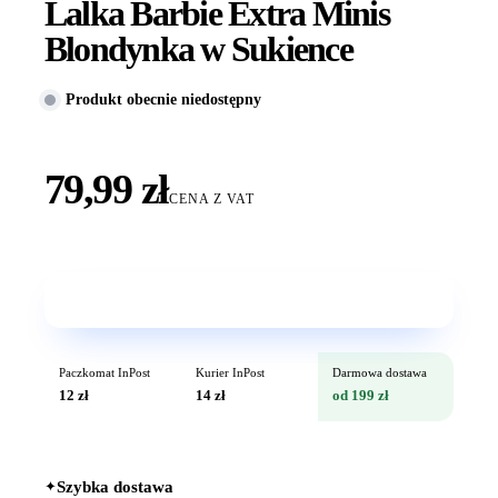
Lalka Barbie Extra Minis
Blondynka w Sukience
Produkt obecnie niedostępny
79,99 zł
CENA Z VAT
Wkrótce w sprzedaży
Paczkomat InPost
Kurier InPost
Darmowa dostawa
12 zł
14 zł
od 199 zł
✦
Szybka dostawa