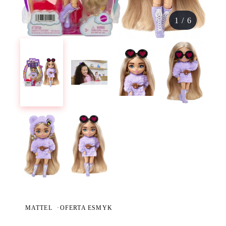
1
/
6
MATTEL
·
OFERTA ESMYK