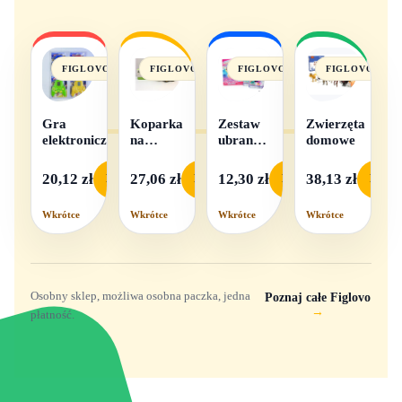
FIGLOVO
FIGLOVO
FIGLOVO
FIGLOVO
Gra
Koparka
Zestaw
Zwierzęta
elektroniczna
na
ubranek
domowe
baterie
dla lalek
- 1
20,12 zł
27,06 zł
12,30 zł
38,13 zł
Podgląd
Podgląd
Podgląd
Podgl
komplet,
mix
Wkrótce
Wkrótce
Wkrótce
Wkrótce
wzorów
Osobny sklep, możliwa osobna paczka, jedna
Poznaj całe Figlovo
→
płatność.