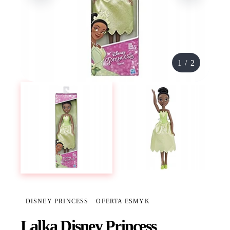
1
/
2
DISNEY PRINCESS
·
OFERTA ESMYK
Lalka Disney Princess