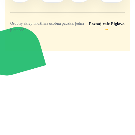
Osobny sklep, możliwa osobna paczka, jedna
Poznaj całe Figlovo
→
płatność.
Zabawki, figurki i kolekcjonerskie hity z
e
smyk
ulubionych światów. Jeden sklep, przejrzyste
zasady dostawy i produkty od polskich oraz
europejskich dystrybutorów.
Popularne marki
Pomoc
Zakupy