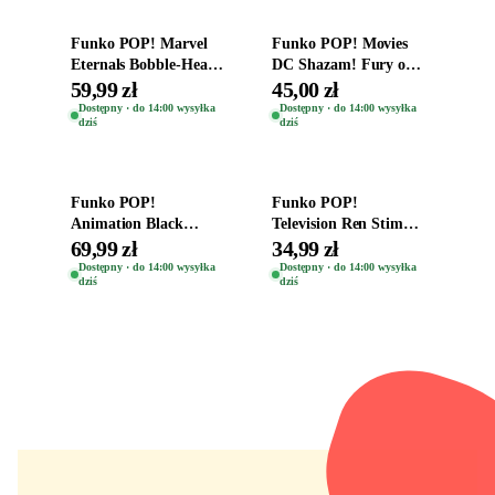
Funko POP! Marvel
Funko POP! Movies
Eternals Bobble-Head
DC Shazam! Fury of
Oryginalna Figurka
the Gods Vinyl Figure
59,99 zł
45,00 zł
Kro 737
Eugene 1281
Dostępny · do 14:00 wysyłka
Dostępny · do 14:00 wysyłka
dziś
dziś
Dodaj do koszyka
Dodaj do koszyka
Funko POP!
Funko POP!
Animation Black
Television Ren Stimpy
Clover Vinyl Figure
Space Madness Ren
69,99 zł
34,99 zł
Oryginalna Figurka
(Special Edition) 1532
Dostępny · do 14:00 wysyłka
Dostępny · do 14:00 wysyłka
dziś
dziś
Yuno 1101