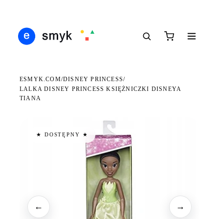
Ś
DARMOWA DOSTAWA OD 199 ZŁ
POLSCY I EUROPEJSCY DYSTRYBUTORZY
14
●
●
●
ESMYK.COM
DISNEY PRINCESS
/
/
LALKA DISNEY PRINCESS KSIĘŻNICZKI DISNEYA
TIANA
★ DOSTĘPNY ★
←
→