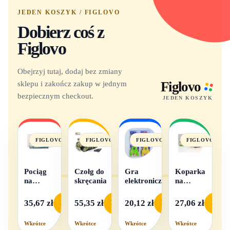
JEDEN KOSZYK / FIGLOVO
Dobierz coś z
Figlovo
Obejrzyj tutaj, dodaj bez zmiany
sklepu i zakończ zakup w jednym
Figlovo
bezpiecznym checkout.
JEDEN KOSZYK
FIGLOVO
FIGLOVO
FIGLOVO
FIGLOVO
Pociąg
Czołg do
Gra
Koparka
na
skręcania
elektroniczna
na
baterie
baterie
światło i
35,67 zł
55,35 zł
20,12 zł
27,06 zł
Podgląd
Podgląd
Podgląd
Podgl
dźwięk
Wkrótce
Wkrótce
Wkrótce
Wkrótce