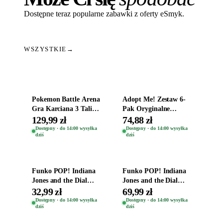
Dostępne teraz popularne zabawki z oferty eSmyk.
WSZYSTKIE
→
Dodaj do koszyka
Dodaj do koszyka
Pokemon Battle Arena
Adopt Me! Zestaw 6-
Gra Karciana 3 Talie
Pak Oryginalne
Oryginal
Figurki Roblox
129,99 zł
74,88 zł
Zwierzęta Tropical
Dostępny · do 14:00 wysyłka
Dostępny · do 14:00 wysyłka
dziś
dziś
Time
Dodaj do koszyka
Dodaj do koszyka
Funko POP! Indiana
Funko POP! Indiana
Jones and the Dial
Jones and the Dial
Destiny Bobble-Head
Destiny Bobble-Head
32,99 zł
69,99 zł
Helena Shaw 1386
Teddy Kumar 1388
Dostępny · do 14:00 wysyłka
Dostępny · do 14:00 wysyłka
dziś
dziś
Dodaj do koszyka
Dodaj do koszyka