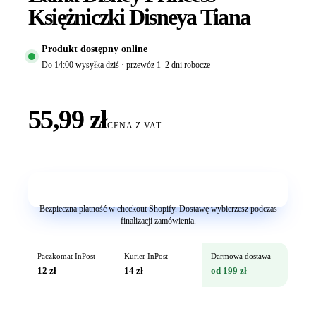
Księżniczki Disneya Tiana
Produkt dostępny online
Do 14:00 wysyłka dziś · przewóz 1–2 dni robocze
55,99 zł
CENA Z VAT
Dodaj do koszyka
Bezpieczna płatność w checkout Shopify. Dostawę wybierzesz podczas
finalizacji zamówienia.
Paczkomat InPost
Kurier InPost
Darmowa dostawa
12 zł
14 zł
od 199 zł