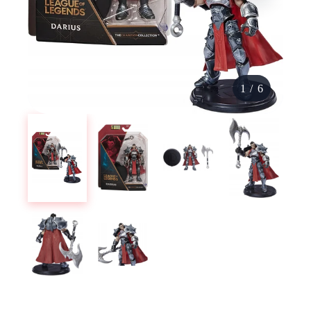
1
/
6