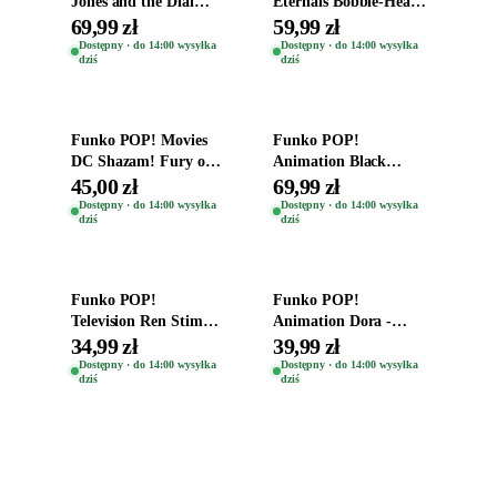
Jones and the Dial
Eternals Bobble-Head
Destiny Bobble-Head
Oryginalna Figurka
69,99 zł
59,99 zł
Teddy Kumar 1388
Kro 737
Dostępny · do 14:00 wysyłka
Dostępny · do 14:00 wysyłka
dziś
dziś
Dodaj do koszyka
Dodaj do koszyka
Funko POP! Movies
Funko POP!
DC Shazam! Fury of
Animation Black
the Gods Vinyl Figure
Clover Vinyl Figure
45,00 zł
69,99 zł
Eugene 1281
Oryginalna Figurka
Dostępny · do 14:00 wysyłka
Dostępny · do 14:00 wysyłka
dziś
dziś
Yuno 1101
Dodaj do koszyka
Dodaj do koszyka
Funko POP!
Funko POP!
Television Ren Stimpy
Animation Dora -
Space Madness Ren
Vinyl Figure
34,99 zł
39,99 zł
(Special Edition) 1532
Oryginalna Figurka
Dostępny · do 14:00 wysyłka
Dostępny · do 14:00 wysyłka
dziś
dziś
Dora 2003