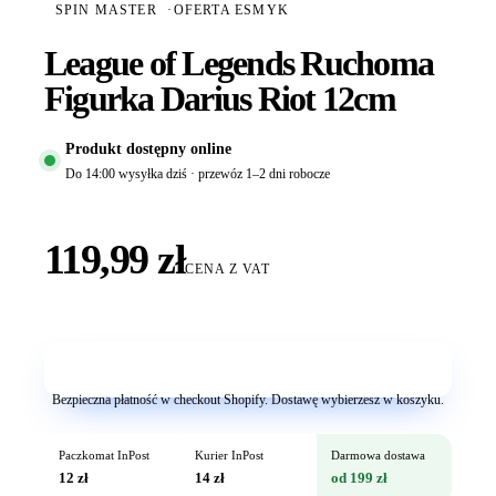
SPIN MASTER
·
OFERTA ESMYK
League of Legends Ruchoma
Figurka Darius Riot 12cm
Produkt dostępny online
Do 14:00 wysyłka dziś · przewóz 1–2 dni robocze
119,99 zł
CENA Z VAT
Dodaj do koszyka
Bezpieczna płatność w checkout Shopify. Dostawę wybierzesz w koszyku.
Paczkomat InPost
Kurier InPost
Darmowa dostawa
12 zł
14 zł
od 199 zł