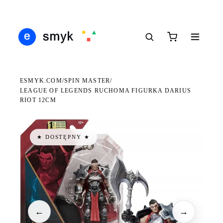
Ś
DARMOWA DOSTAWA OD 199 ZŁ
POLSCY I EUROPEJSCY DYSTRYBUTORZY
14
●
●
●
ESMYK.COM
SPIN MASTER
/
/
LEAGUE OF LEGENDS RUCHOMA FIGURKA DARIUS
RIOT 12CM
★ DOSTĘPNY ★
←
→