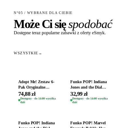
N°05 / WYBRANE DLA CIEBIE
Może Ci się
spodobać
Dostępne teraz popularne zabawki z oferty eSmyk.
WSZYSTKIE
→
Dodaj do koszyka
Dodaj do koszyka
Adopt Me! Zestaw 6-
Funko POP! Indiana
Pak Oryginalne
Jones and the Dial
Figurki Roblox
Destiny Bobble-Head
74,88 zł
32,99 zł
Zwierzęta Tropical
Helena Shaw 1386
Dostępny · do 14:00 wysyłka
Dostępny · do 14:00 wysyłka
dziś
dziś
Time
Dodaj do koszyka
Dodaj do koszyka
Funko POP! Indiana
Funko POP! Marvel