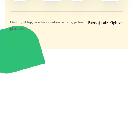
Osobny sklep, możliwa osobna paczka, jedna
Poznaj całe Figlovo
→
płatność.
Zabawki, figurki i kolekcjonerskie hity z
e
smyk
ulubionych światów. Jeden sklep, przejrzyste
zasady dostawy i produkty od polskich oraz
europejskich dystrybutorów.
Popularne marki
Pomoc
Zakupy