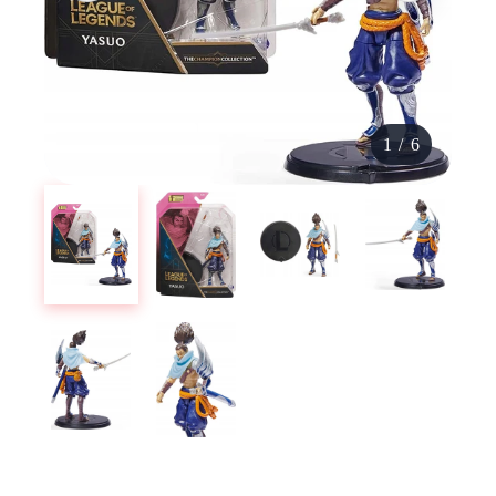
1
/
6