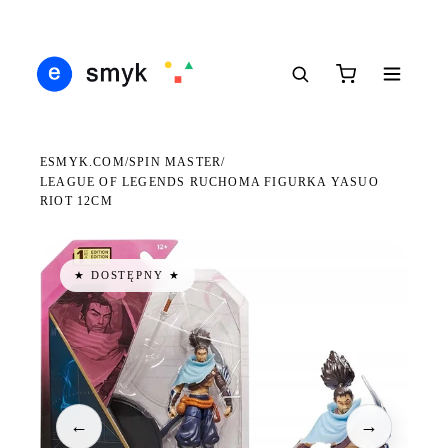
Ś
DARMOWA DOSTAWA OD 199 ZŁ
POLSCY I EUROPEJSCY DYSTRYBUTORZY
14
●
●
●
ESMYK.COM
SPIN MASTER
/
/
LEAGUE OF LEGENDS RUCHOMA FIGURKA YASUO
RIOT 12CM
★ DOSTĘPNY ★
←
→