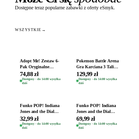
Dostępne teraz popularne zabawki z oferty eSmyk.
WSZYSTKIE
→
Dodaj do koszyka
Dodaj do koszyka
Adopt Me! Zestaw 6-
Pokemon Battle Arena
Pak Oryginalne
Gra Karciana 3 Talie
Figurki Roblox
Oryginal
74,88 zł
129,99 zł
Zwierzęta Tropical
Dostępny · do 14:00 wysyłka
Dostępny · do 14:00 wysyłka
dziś
dziś
Time
Dodaj do koszyka
Dodaj do koszyka
Funko POP! Indiana
Funko POP! Indiana
Jones and the Dial
Jones and the Dial
Destiny Bobble-Head
Destiny Bobble-Head
32,99 zł
69,99 zł
Helena Shaw 1386
Teddy Kumar 1388
Dostępny · do 14:00 wysyłka
Dostępny · do 14:00 wysyłka
dziś
dziś
Dodaj do koszyka
Dodaj do koszyka