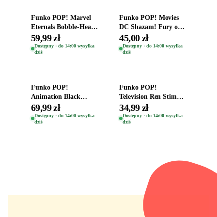
Funko POP! Marvel
Funko POP! Movies
Eternals Bobble-Head
DC Shazam! Fury of
Oryginalna Figurka
the Gods Vinyl Figure
59,99 zł
45,00 zł
Kro 737
Eugene 1281
Dostępny · do 14:00 wysyłka
Dostępny · do 14:00 wysyłka
dziś
dziś
Dodaj do koszyka
Dodaj do koszyka
Funko POP!
Funko POP!
Animation Black
Television Ren Stimpy
Clover Vinyl Figure
Space Madness Ren
69,99 zł
34,99 zł
Oryginalna Figurka
(Special Edition) 1532
Dostępny · do 14:00 wysyłka
Dostępny · do 14:00 wysyłka
dziś
dziś
Yuno 1101