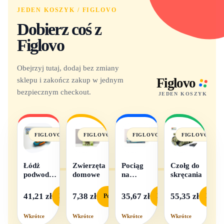
JEDEN KOSZYK / FIGLOVO
Dobierz coś z
Figlovo
Obejrzyj tutaj, dodaj bez zmiany
sklepu i zakończ zakup w jednym
Figlovo
bezpiecznym checkout.
JEDEN KOSZYK
FIGLOVO
FIGLOVO
FIGLOVO
FIGLOVO
Łódż
Zwierzęta
Pociąg
Czołg do
podwodna
domowe
na
skręcania
na baterie
baterie
światło i
41,21 zł
7,38 zł
35,67 zł
55,35 zł
Podgląd
Podgląd
Podgląd
Podgl
dźwięk
Wkrótce
Wkrótce
Wkrótce
Wkrótce