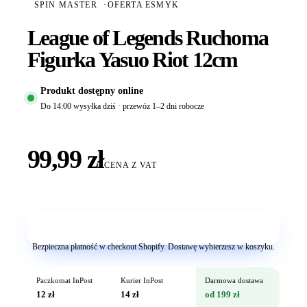
SPIN MASTER
·
OFERTA ESMYK
League of Legends Ruchoma
Figurka Yasuo Riot 12cm
Produkt dostępny online
Do 14:00 wysyłka dziś · przewóz 1–2 dni robocze
99,99 zł
CENA Z VAT
Dodaj do koszyka
Bezpieczna płatność w checkout Shopify. Dostawę wybierzesz w koszyku.
Paczkomat InPost
Kurier InPost
Darmowa dostawa
12 zł
14 zł
od 199 zł