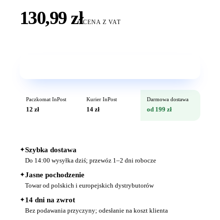
130,99 zł
CENA Z VAT
Wkrótce w sprzedaży
Paczkomat InPost
Kurier InPost
Darmowa dostawa
12 zł
14 zł
od 199 zł
✦
Szybka dostawa
Do 14:00 wysyłka dziś; przewóz 1–2 dni robocze
✦
Jasne pochodzenie
Towar od polskich i europejskich dystrybutorów
✦
14 dni na zwrot
Bez podawania przyczyny; odesłanie na koszt klienta