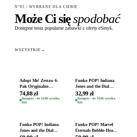
N°05 / WYBRANE DLA CIEBIE
Może Ci się
spodobać
Dostępne teraz popularne zabawki z oferty eSmyk.
WSZYSTKIE
→
Dodaj do koszyka
Dodaj do koszyka
Adopt Me! Zestaw 6-
Funko POP! Indiana
Pak Oryginalne
Jones and the Dial
Figurki Roblox
Destiny Bobble-Head
74,88 zł
32,99 zł
Zwierzęta Tropical
Helena Shaw 1386
Dostępny · do 14:00 wysyłka
Dostępny · do 14:00 wysyłka
dziś
dziś
Time
Dodaj do koszyka
Dodaj do koszyka
Funko POP! Indiana
Funko POP! Marvel
Jones and the Dial
Eternals Bobble-Head
Destiny Bobble-Head
Oryginalna Figurka