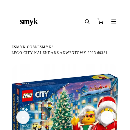
Ś
DARMOWA DOSTAWA OD 199 ZŁ
POLSCY I EUROPEJSCY DYSTRYBUTORZY
14
●
●
●
smyk
e
ESMYK.COM
ESMYK
/
/
LEGO CITY KALENDARZ ADWENTOWY 2023 60381
WKRÓTCE W SPRZEDAŻY
←
→