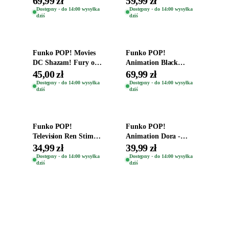
69,99 zł
59,99 zł
Teddy Kumar 1388
Kro 737
Dostępny · do 14:00 wysyłka
Dostępny · do 14:00 wysyłka
dziś
dziś
Dodaj do koszyka
Dodaj do koszyka
Funko POP! Movies
Funko POP!
DC Shazam! Fury of
Animation Black
the Gods Vinyl Figure
Clover Vinyl Figure
45,00 zł
69,99 zł
Eugene 1281
Oryginalna Figurka
Dostępny · do 14:00 wysyłka
Dostępny · do 14:00 wysyłka
dziś
dziś
Yuno 1101
Dodaj do koszyka
Dodaj do koszyka
Funko POP!
Funko POP!
Television Ren Stimpy
Animation Dora -
Space Madness Ren
Vinyl Figure
34,99 zł
39,99 zł
(Special Edition) 1532
Oryginalna Figurka
Dostępny · do 14:00 wysyłka
Dostępny · do 14:00 wysyłka
dziś
dziś
Dora 2003