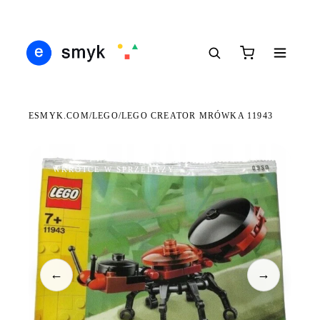
Ś
DARMOWA DOSTAWA OD 199 ZŁ
POLSCY I EUROPEJSCY DYSTRYBUTORZY
14
●
●
●
ESMYK.COM
LEGO
/
/
LEGO CREATOR MRÓWKA 11943
WKRÓTCE W SPRZEDAŻY
←
→