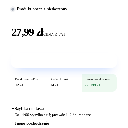
Produkt obecnie niedostępny
27,99 zł
CENA Z VAT
Wkrótce w sprzedaży
Paczkomat InPost
Kurier InPost
Darmowa dostawa
12 zł
14 zł
od 199 zł
✦
Szybka dostawa
Do 14:00 wysyłka dziś; przewóz 1–2 dni robocze
✦
Jasne pochodzenie