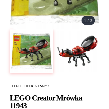
1
/
2
LEGO
·
OFERTA ESMYK
LEGO Creator Mrówka
11943