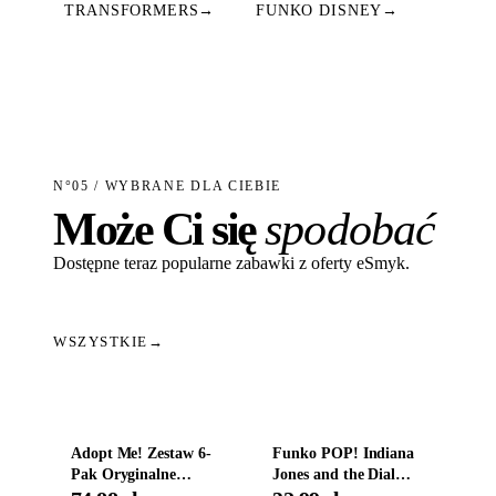
TRANSFORMERS
→
FUNKO DISNEY
→
N°05 / WYBRANE DLA CIEBIE
Może Ci się
spodobać
Dostępne teraz popularne zabawki z oferty eSmyk.
WSZYSTKIE
→
Dodaj do koszyka
Dodaj do koszyka
Adopt Me! Zestaw 6-
Funko POP! Indiana
Pak Oryginalne
Jones and the Dial
Figurki Roblox
Destiny Bobble-Head