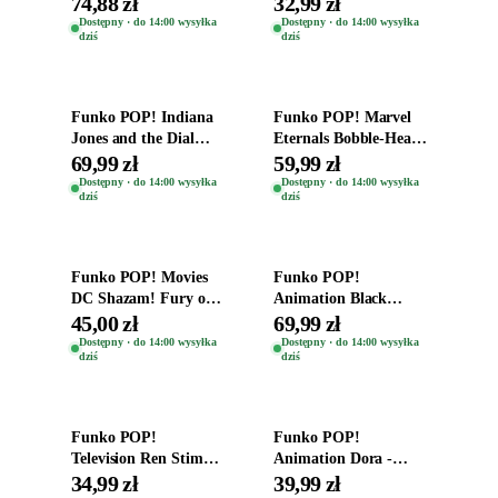
74,88 zł
32,99 zł
Zwierzęta Tropical
Helena Shaw 1386
Dostępny · do 14:00 wysyłka
Dostępny · do 14:00 wysyłka
dziś
dziś
Time
Dodaj do koszyka
Dodaj do koszyka
Funko POP! Indiana
Funko POP! Marvel
Jones and the Dial
Eternals Bobble-Head
Destiny Bobble-Head
Oryginalna Figurka
69,99 zł
59,99 zł
Teddy Kumar 1388
Kro 737
Dostępny · do 14:00 wysyłka
Dostępny · do 14:00 wysyłka
dziś
dziś
Dodaj do koszyka
Dodaj do koszyka
Funko POP! Movies
Funko POP!
DC Shazam! Fury of
Animation Black
the Gods Vinyl Figure
Clover Vinyl Figure
45,00 zł
69,99 zł
Eugene 1281
Oryginalna Figurka
Dostępny · do 14:00 wysyłka
Dostępny · do 14:00 wysyłka
dziś
dziś
Yuno 1101
Dodaj do koszyka
Dodaj do koszyka
Funko POP!
Funko POP!
Television Ren Stimpy
Animation Dora -
Space Madness Ren
Vinyl Figure
34,99 zł
39,99 zł