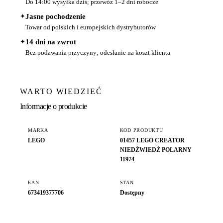
Do 14:00 wysyłka dziś; przewóz 1–2 dni robocze
✦
Jasne pochodzenie
Towar od polskich i europejskich dystrybutorów
✦
14 dni na zwrot
Bez podawania przyczyny; odesłanie na koszt klienta
WARTO WIEDZIEĆ
Informacje o produkcie
MARKA
KOD PRODUKTU
LEGO
01457 LEGO CREATOR
NIEDŹWIEDŹ POLARNY
11974
EAN
STAN
673419377706
Dostępny