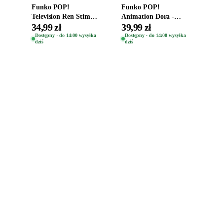
Funko POP!
Funko POP!
Television Ren Stimpy
Animation Dora -
Space Madness Ren
Vinyl Figure
34,99 zł
39,99 zł
(Special Edition) 1532
Oryginalna Figurka
Dostępny · do 14:00 wysyłka
Dostępny · do 14:00 wysyłka
dziś
dziś
Dora 2003
Zabawki, figurki i kolekcjonerskie hity z
e
smyk
ulubionych światów. Jeden sklep, przejrzyste
zasady dostawy i produkty od polskich oraz
europejskich dystrybutorów.
Popularne marki
Pomoc
Zakupy