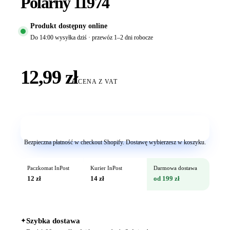
Polarny 11974
Produkt dostępny online
Do 14:00 wysyłka dziś · przewóz 1–2 dni robocze
12,99 zł
CENA Z VAT
Dodaj do koszyka
Bezpieczna płatność w checkout Shopify. Dostawę wybierzesz w koszyku.
Paczkomat InPost
Kurier InPost
Darmowa dostawa
12 zł
14 zł
od 199 zł
✦
Szybka dostawa