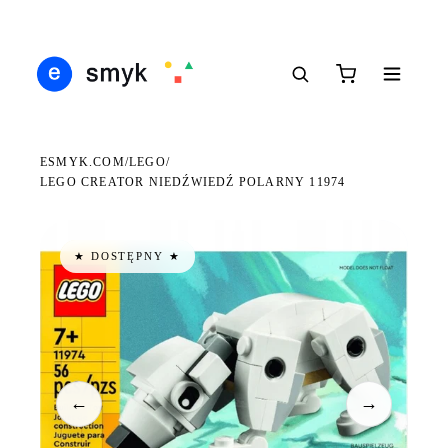
Ś
DARMOWA DOSTAWA OD 199 ZŁ
POLSCY I EUROPEJSCY DYSTRYBUTORZY
14
●
●
●
ESMYK.COM
LEGO
/
/
LEGO CREATOR NIEDŹWIEDŹ POLARNY 11974
★ DOSTĘPNY ★
←
→