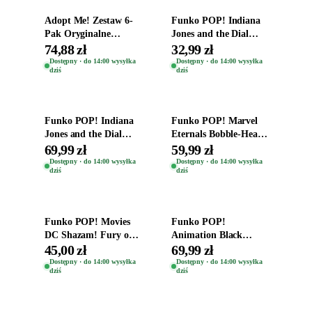
Adopt Me! Zestaw 6-
Funko POP! Indiana
Pak Oryginalne
Jones and the Dial
Figurki Roblox
Destiny Bobble-Head
74,88 zł
32,99 zł
Zwierzęta Tropical
Helena Shaw 1386
Dostępny · do 14:00 wysyłka
Dostępny · do 14:00 wysyłka
dziś
dziś
Time
Dodaj do koszyka
Dodaj do koszyka
Funko POP! Indiana
Funko POP! Marvel
Jones and the Dial
Eternals Bobble-Head
Destiny Bobble-Head
Oryginalna Figurka
69,99 zł
59,99 zł
Teddy Kumar 1388
Kro 737
Dostępny · do 14:00 wysyłka
Dostępny · do 14:00 wysyłka
dziś
dziś
Dodaj do koszyka
Dodaj do koszyka
Funko POP! Movies
Funko POP!
DC Shazam! Fury of
Animation Black
the Gods Vinyl Figure
Clover Vinyl Figure
45,00 zł
69,99 zł
Eugene 1281
Oryginalna Figurka
Dostępny · do 14:00 wysyłka
Dostępny · do 14:00 wysyłka
dziś
dziś
Yuno 1101
Dodaj do koszyka
Dodaj do koszyka