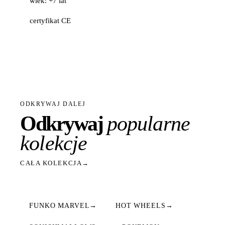
wiek: +7 lat
certyfikat CE
ODKRYWAJ DALEJ
Odkrywaj
popularne
kolekcje
CAŁA KOLEKCJA
→
FUNKO MARVEL
→
HOT WHEELS
→