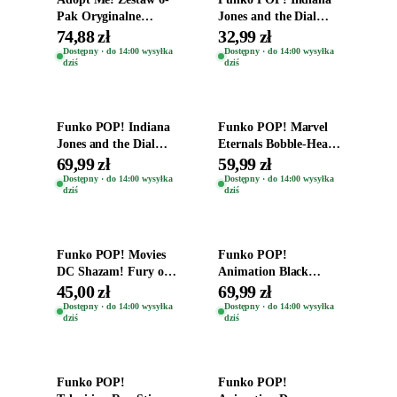
Pak Oryginalne
Jones and the Dial
Figurki Roblox
Destiny Bobble-Head
74,88 zł
32,99 zł
Zwierzęta Tropical
Helena Shaw 1386
Dostępny · do 14:00 wysyłka
Dostępny · do 14:00 wysyłka
dziś
dziś
Time
Dodaj do koszyka
Dodaj do koszyka
Funko POP! Indiana
Funko POP! Marvel
Jones and the Dial
Eternals Bobble-Head
Destiny Bobble-Head
Oryginalna Figurka
69,99 zł
59,99 zł
Teddy Kumar 1388
Kro 737
Dostępny · do 14:00 wysyłka
Dostępny · do 14:00 wysyłka
dziś
dziś
Dodaj do koszyka
Dodaj do koszyka
Funko POP! Movies
Funko POP!
DC Shazam! Fury of
Animation Black
the Gods Vinyl Figure
Clover Vinyl Figure
45,00 zł
69,99 zł
Eugene 1281
Oryginalna Figurka
Dostępny · do 14:00 wysyłka
Dostępny · do 14:00 wysyłka
dziś
dziś
Yuno 1101
Dodaj do koszyka
Dodaj do koszyka
Funko POP!
Funko POP!