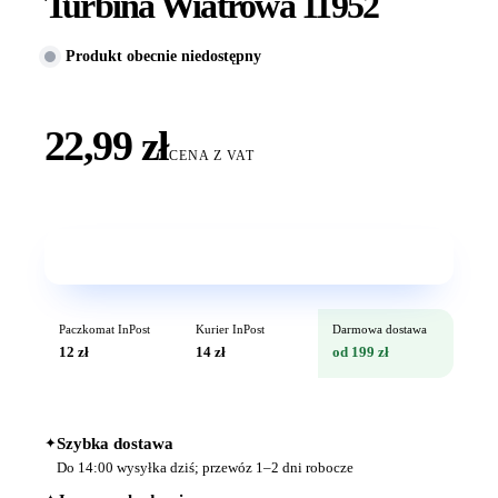
Turbina Wiatrowa 11952
Produkt obecnie niedostępny
22,99 zł
CENA Z VAT
Wkrótce w sprzedaży
Paczkomat InPost
Kurier InPost
Darmowa dostawa
12 zł
14 zł
od 199 zł
✦
Szybka dostawa
Do 14:00 wysyłka dziś; przewóz 1–2 dni robocze