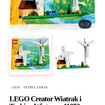
1
/
2
LEGO
·
OFERTA ESMYK
LEGO Creator Wiatrak i