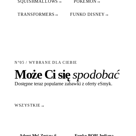
SQUISHMALLOWS
→
POKEMON
→
TRANSFORMERS
→
FUNKO DISNEY
→
N°05 / WYBRANE DLA CIEBIE
Może Ci się
spodobać
Dostępne teraz popularne zabawki z oferty eSmyk.
WSZYSTKIE
→
Dodaj do koszyka
Dodaj do koszyka
Adopt Me! Zestaw 6-
Funko POP! Indiana