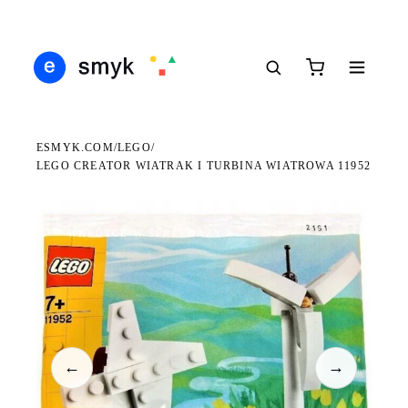
Ś
DARMOWA DOSTAWA OD 199 ZŁ
POLSCY I EUROPEJSCY DYSTRYBUTORZY
14
●
●
●
ESMYK.COM
LEGO
/
/
LEGO CREATOR WIATRAK I TURBINA WIATROWA 11952
WKRÓTCE W SPRZEDAŻY
←
→