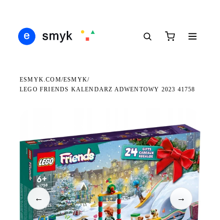
DARMOWA DOSTAWA OD 199 ZŁ
POLSCY I EUROPEJSCY DYSTRYBUTORZY
14 
●
●
●
ESMYK.COM
ESMYK
/
/
LEGO FRIENDS KALENDARZ ADWENTOWY 2023 41758
WKRÓTCE W SPRZEDAŻY
←
→