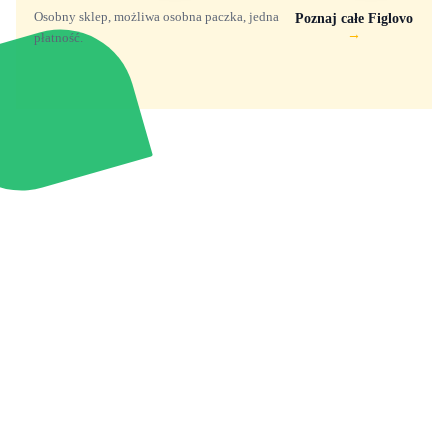
Osobny sklep, możliwa osobna paczka, jedna
Poznaj całe Figlovo
→
płatność.
Zabawki, figurki i kolekcjonerskie hity z
e
smyk
ulubionych światów. Jeden sklep, przejrzyste
zasady dostawy i produkty od polskich oraz
europejskich dystrybutorów.
Popularne marki
Pomoc
Zakupy
Funko Marvel
Kontakt
Mój koszyk
Funko Disney
Dostawa
Wyszukiwarka