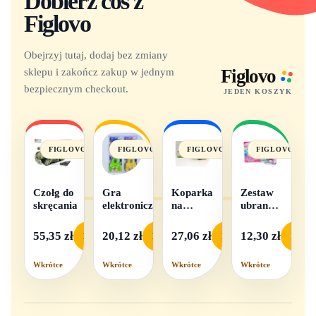
Dobierz coś z
Figlovo
Obejrzyj tutaj, dodaj bez zmiany
sklepu i zakończ zakup w jednym
Figlovo
bezpiecznym checkout.
JEDEN KOSZYK
FIGLOVO
FIGLOVO
FIGLOVO
FIGLOVO
Czołg do
Gra
Koparka
Zestaw
skręcania
elektroniczna
na
ubranek
baterie
dla lalek
- 1
55,35 zł
20,12 zł
27,06 zł
12,30 zł
Podgląd
Podgląd
Podgląd
Podgl
komplet,
mix
Wkrótce
Wkrótce
Wkrótce
Wkrótce
wzorów