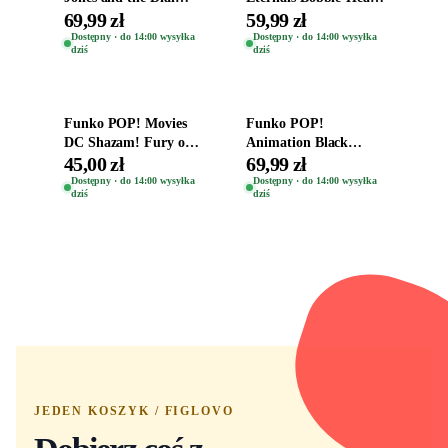
Destiny Bobble-Head
Oryginalna Figurka
69,99 zł
59,99 zł
Teddy Kumar 1388
Kro 737
Dostępny · do 14:00 wysyłka
Dostępny · do 14:00 wysyłka
dziś
dziś
Dodaj do koszyka
Dodaj do koszyka
Funko POP! Movies
Funko POP!
DC Shazam! Fury of
Animation Black
the Gods Vinyl Figure
Clover Vinyl Figure
45,00 zł
69,99 zł
Eugene 1281
Oryginalna Figurka
Dostępny · do 14:00 wysyłka
Dostępny · do 14:00 wysyłka
dziś
dziś
Yuno 1101
JEDEN KOSZYK / FIGLOVO