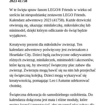
2023 41758
W te święta spraw fanom LEGO® Friends w wieku od
sześciu lat niespodziankę zestawem LEGO Friends.
Kalendarz adwentowy 2023 (41758). Każde drzwiczki
otwierają się, ukazując minilaleczkę, mikrolaleczkę lub
minimodel, dzięki którym odliczanie do świąt będzie
wyjątkowe.
Kreatywny prezent dla miłośników zwierząt. Ten
kalendarz adwentowy poświęcony jest zwierzakom z
Heartlake City. Dzieci będą zachwycone odkrywaniem
różnych zwierząt, minilaleczek, minimodeli i akcesoriów,
które łączą się, by stworzyć świąteczny plac zabaw dla
zwierząt. Zwierzęta mogą bawić się na nim lub przejechać
się świąteczną kolejką. Dzieci mogą wykazywać się
kreatywnością, pomagając Leo i Autumn udekorować
choinkę.
Świąteczna dekoracja do samodzielnego ozdobienia. Do
kalendarza dołączona jest mata i różne moduły, które
można łączyć i przestawiać, aby stworzyć plac zabaw dla