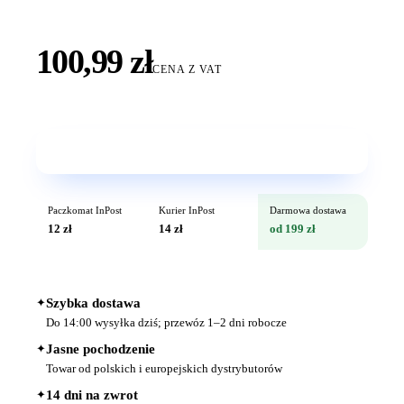
100,99 zł
CENA Z VAT
Wkrótce w sprzedaży
Paczkomat InPost
Kurier InPost
Darmowa dostawa
12 zł
14 zł
od 199 zł
✦
Szybka dostawa
Do 14:00 wysyłka dziś; przewóz 1–2 dni robocze
✦
Jasne pochodzenie
Towar od polskich i europejskich dystrybutorów
✦
14 dni na zwrot