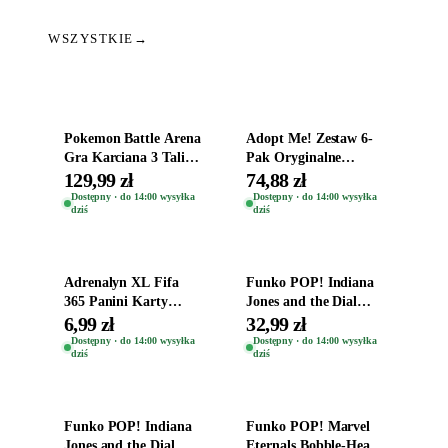
WSZYSTKIE
→
Dodaj do koszyka
Dodaj do koszyka
Pokemon Battle Arena
Adopt Me! Zestaw 6-
Gra Karciana 3 Talie
Pak Oryginalne
Oryginal
Figurki Roblox
129,99 zł
74,88 zł
Zwierzęta Tropical
Dostępny · do 14:00 wysyłka
Dostępny · do 14:00 wysyłka
dziś
dziś
Time
Dodaj do koszyka
Dodaj do koszyka
Adrenalyn XL Fifa
Funko POP! Indiana
365 Panini Karty
Jones and the Dial
Piłkarskie Saszetka z
Destiny Bobble-Head
6,99 zł
32,99 zł
Kartami 2026
Helena Shaw 1386
Dostępny · do 14:00 wysyłka
Dostępny · do 14:00 wysyłka
dziś
dziś
Dodaj do koszyka
Dodaj do koszyka
Funko POP! Indiana
Funko POP! Marvel
Jones and the Dial
Eternals Bobble-Head