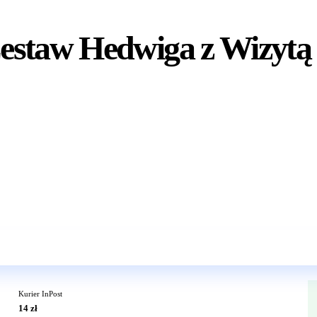
staw Hedwiga z Wizytą n
Wkrótce w sprzedaży
Kurier InPost
14 zł