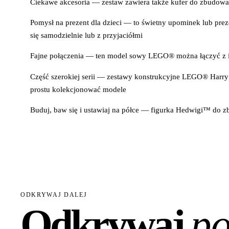
Ciekawe akcesoria — zestaw zawiera także kufer do zbudowani
Pomysł na prezent dla dzieci — to świetny upominek lub prez
się samodzielnie lub z przyjaciółmi
Fajne połączenia — ten model sowy LEGO® można łączyć z 
Część szerokiej serii — zestawy konstrukcyjne LEGO® Har
prostu kolekcjonować modele
Buduj, baw się i ustawiaj na półce — figurka Hedwigi™ do
ODKRYWAJ DALEJ
Odkrywaj
po