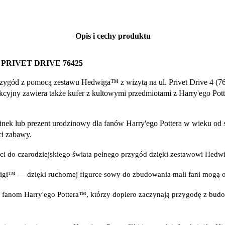
Opis i cechy produktu
RIVET DRIVE 76425
zygód z pomocą zestawu Hedwiga™ z wizytą na ul. Privet Drive 4 (76
kcyjny zawiera także kufer z kultowymi przedmiotami z Harry'ego Pott
minek lub prezent urodzinowy dla fanów Harry'ego Pottera w wieku o
ci zabawy.
do czarodziejskiego świata pełnego przygód dzięki zestawowi Hedwig
gi™ — dzięki ruchomej figurce sowy do zbudowania mali fani mogą od
ę fanom Harry'ego Pottera™, którzy dopiero zaczynają przygodę z bu