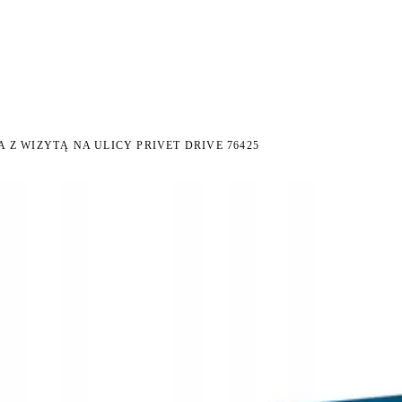
I NA ZWROT
ZAMÓW DO 14:00 — WYSYŁKA DZIŚ
DARMOWA DOSTAWA OD 199 
●
●
Z WIZYTĄ NA ULICY PRIVET DRIVE 76425