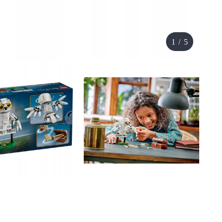
1
/
5