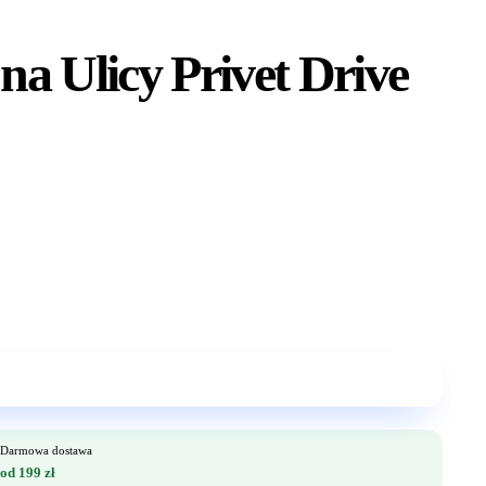
a Ulicy Privet Drive
Darmowa dostawa
od 199 zł