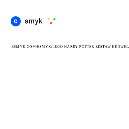
ARMOWA DOSTAWA OD 199 ZŁ
POLSCY I EUROPEJSCY DYSTRYBUTORZY
14 DN
●
●
ESMYK.COM
ESMYK
/
/
LEGO HARRY POTTER ZESTAW HEDWIGA 
WKRÓTCE W SPRZEDAŻY