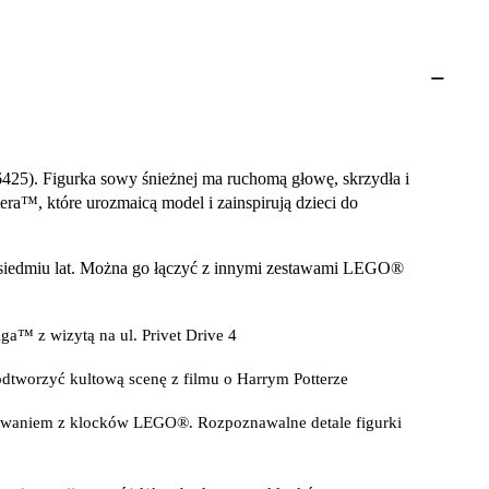
425). Figurka sowy śnieżnej ma ruchomą głowę, skrzydła i
era™, które urozmaicą model i zainspirują dzieci do
d siedmiu lat. Można go łączyć z innymi zestawami LEGO®
a™ z wizytą na ul. Privet Drive 4
tworzyć kultową scenę z filmu o Harrym Potterze
dowaniem z klocków LEGO®. Rozpoznawalne detale figurki