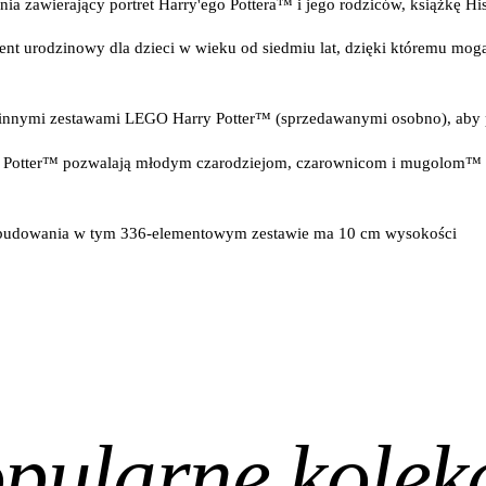
a zawierający portret Harry'ego Pottera™ i jego rodziców, książkę Hi
ent urodzinowy dla dzieci w wieku od siedmiu lat, dzięki któremu mogą
innymi zestawami LEGO Harry Potter™ (sprzedawanymi osobno), aby 
ry Potter™ pozwalają młodym czarodziejom, czarownicom i mugolom™ 
 zbudowania w tym 336-elementowym zestawie ma 10 cm wysokości
pularne kolek