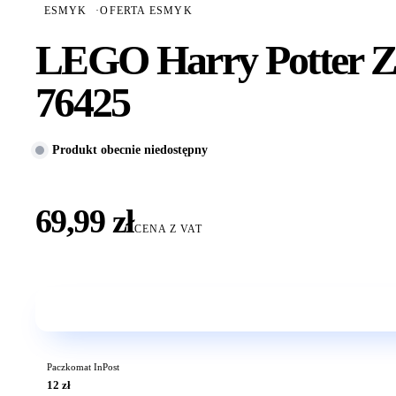
ESMYK
·
OFERTA ESMYK
LEGO Harry Potter Ze
76425
Produkt obecnie niedostępny
69,99 zł
CENA Z VAT
Paczkomat InPost
12 zł