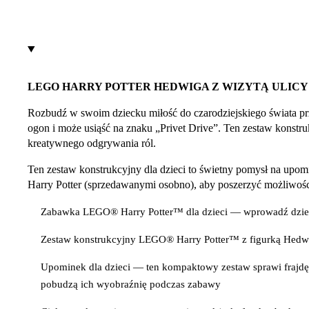
LEGO HARRY POTTER HEDWIGA Z WIZYTĄ ULICY P
Rozbudź w swoim dziecku miłość do czarodziejskiego świata pr
ogon i może usiąść na znaku „Privet Drive”. Ten zestaw konstru
kreatywnego odgrywania ról.
Ten zestaw konstrukcyjny dla dzieci to świetny pomysł na upo
Harry Potter (sprzedawanymi osobno), aby poszerzyć możliwoś
Zabawka LEGO® Harry Potter™ dla dzieci — wprowadź dzieci 
Zestaw konstrukcyjny LEGO® Harry Potter™ z figurką Hedwi
Upominek dla dzieci — ten kompaktowy zestaw sprawi frajd
pobudzą ich wyobraźnię podczas zabawy