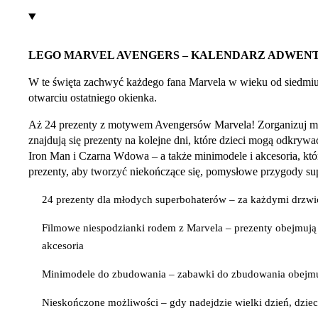
LEGO MARVEL AVENGERS – KALENDARZ ADWENT
W te święta zachwyć każdego fana Marvela w wieku od siedmi
otwarciu ostatniego okienka.
Aż 24 prezenty z motywem Avengersów Marvela! Zorganizuj m
znajdują się prezenty na kolejne dni, które dzieci mogą odkry
Iron Man i Czarna Wdowa – a także minimodele i akcesoria, któr
prezenty, aby tworzyć niekończące się, pomysłowe przygody su
24 prezenty dla młodych superbohaterów – za każdymi drzw
Filmowe niespodzianki rodem z Marvela – prezenty obejmują
akcesoria
Minimodele do zbudowania – zabawki do zbudowania obejmują
Nieskończone możliwości – gdy nadejdzie wielki dzień, dzi