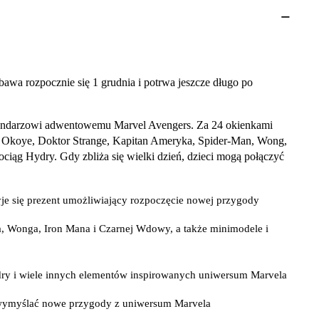
a rozpocznie się 1 grudnia i potrwa jeszcze długo po
lendarzowi adwentowemu Marvel Avengers. Za 24 okienkami
k – Okoye, Doktor Strange, Kapitan Ameryka, Spider-Man, Wong,
ociąg Hydry. Gdy zbliża się wielki dzień, dzieci mogą połączyć
e się prezent umożliwiający rozpoczęcie nowej przygody
a, Wonga, Iron Mana i Czarnej Wdowy, a także minimodele i
dry i wiele innych elementów inspirowanych uniwersum Marvela
b wymyślać nowe przygody z uniwersum Marvela