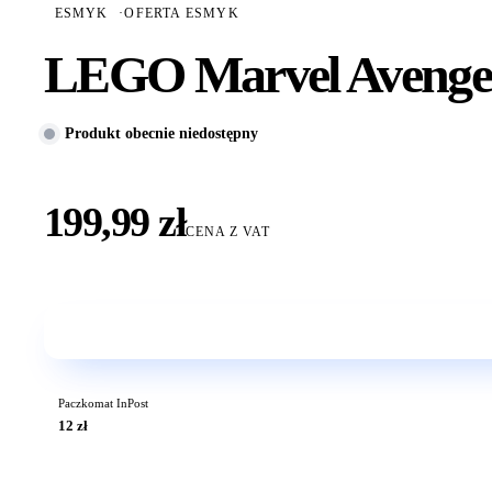
ESMYK
·
OFERTA ESMYK
LEGO Marvel Avenger
Produkt obecnie niedostępny
199,99 zł
CENA Z VAT
Paczkomat InPost
12 zł