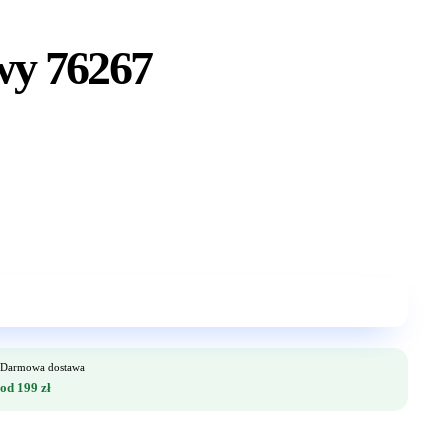
wy 76267
Darmowa dostawa
od 199 zł