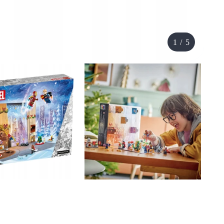
1
/
5