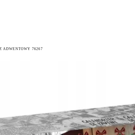
I NA ZWROT
ZAMÓW DO 14:00 — WYSYŁKA DZIŚ
DARMOWA DOSTAWA OD 199 
●
●
Z ADWENTOWY 76267