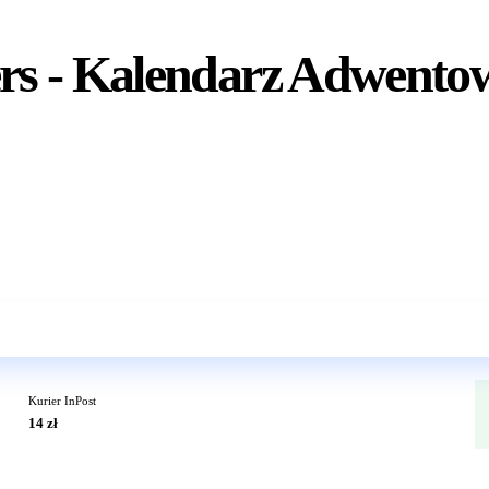
s - Kalendarz Adwento
Wkrótce w sprzedaży
Kurier InPost
14 zł