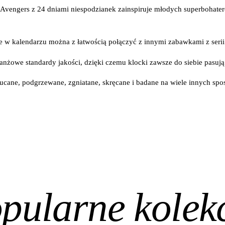
 Avengers z 24 dniami niespodzianek zainspiruje młodych superbohate
 w kalendarzu można z łatwością połączyć z innymi zabawkami z ser
żowe standardy jakości, dzięki czemu klocki zawsze do siebie pasują i
ucane, podgrzewane, zgniatane, skręcane i badane na wiele innych sp
pularne kolek