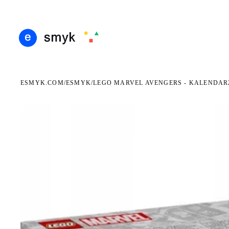
ARMOWA DOSTAWA OD 199 ZŁ
POLSCY I EUROPEJSCY DYSTRYBUTORZY
14 DN
●
●
ESMYK.COM
ESMYK
/
/
LEGO MARVEL AVENGERS - KALENDAR
WKRÓTCE W SPRZEDAŻY