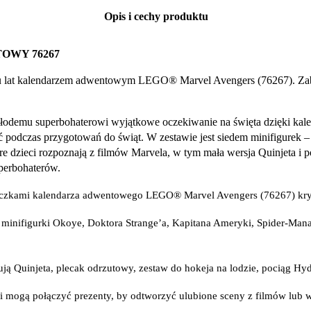
Opis i cechy produktu
OWY 76267
u lat kalendarzem adwentowym LEGO® Marvel Avengers (76267). Zabaw
łodemu superbohaterowi wyjątkowe oczekiwanie na święta dzięki ka
wać podczas przygotowań do świąt. W zestawie jest siedem minifigure
e dzieci rozpoznają z filmów Marvela, w tym mała wersja Quinjeta i p
perbohaterów.
iczkami kalendarza adwentowego LEGO® Marvel Avengers (76267) kryj
 minifigurki Okoye, Doktora Strange’a, Kapitana Ameryki, Spider-Man
 Quinjeta, plecak odrzutowy, zestaw do hokeja na lodzie, pociąg Hy
eci mogą połączyć prezenty, by odtworzyć ulubione sceny z filmów lu