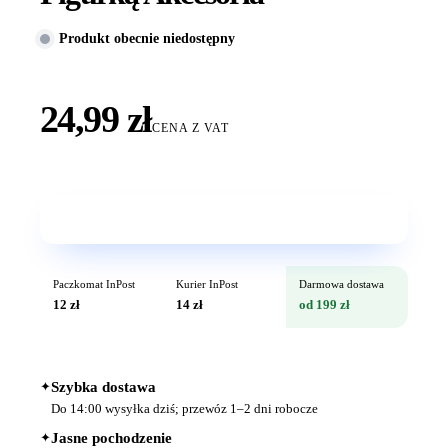
Produkt obecnie niedostępny
24,99 zł
CENA Z VAT
Wkrótce w sprzedaży
Paczkomat InPost
Kurier InPost
Darmowa dostawa
12 zł
14 zł
od 199 zł
✦
Szybka dostawa
Do 14:00 wysyłka dziś; przewóz 1–2 dni robocze
✦
Jasne pochodzenie