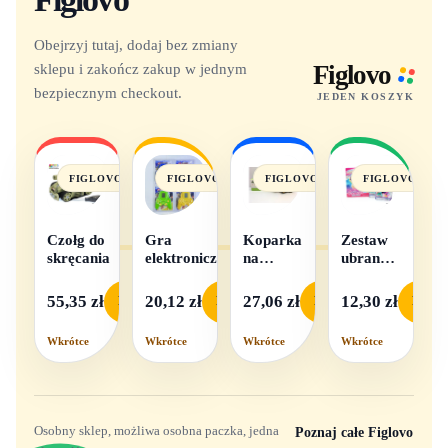
Obejrzyj tutaj, dodaj bez zmiany
sklepu i zakończ zakup w jednym
Figlovo
bezpiecznym checkout.
JEDEN KOSZYK
FIGLOVO
FIGLOVO
FIGLOVO
FIGLOVO
Czołg do
Gra
Koparka
Zestaw
skręcania
elektroniczna
na
ubranek
baterie
dla lalek
- 1
55,35 zł
20,12 zł
27,06 zł
12,30 zł
Podgląd
Podgląd
Podgląd
Podgl
komplet,
mix
Wkrótce
Wkrótce
Wkrótce
Wkrótce
wzorów
Osobny sklep, możliwa osobna paczka, jedna
Poznaj całe Figlovo