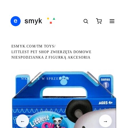
DARMOWA DOSTAWA OD 199 ZŁ
POLSCY I EUROPEJSCY DYSTRYBUTORZY
14 
●
●
●
ESMYK.COM
TM TOYS
/
/
LITTLEST PET SHOP ZWIERZĘTA DOMOWE
NIESPODZIANKA Z FIGURKĄ AKCESORIA
WKRÓTCE W SPRZEDAŻY
←
→