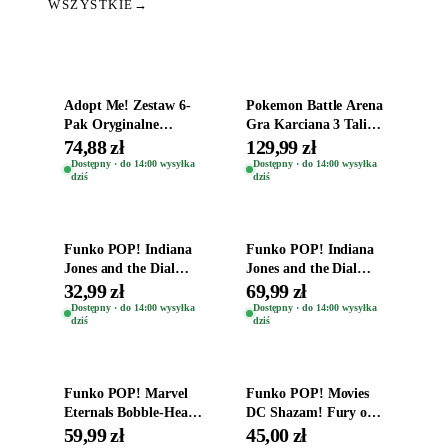
WSZYSTKIE
→
Dodaj do koszyka
Dodaj do koszyka
Adopt Me! Zestaw 6-
Pokemon Battle Arena
Pak Oryginalne
Gra Karciana 3 Talie
Figurki Roblox
Oryginal
74,88 zł
129,99 zł
Zwierzęta Tropical
Dostępny · do 14:00 wysyłka
Dostępny · do 14:00 wysyłka
dziś
dziś
Time
Dodaj do koszyka
Dodaj do koszyka
Funko POP! Indiana
Funko POP! Indiana
Jones and the Dial
Jones and the Dial
Destiny Bobble-Head
Destiny Bobble-Head
32,99 zł
69,99 zł
Helena Shaw 1386
Teddy Kumar 1388
Dostępny · do 14:00 wysyłka
Dostępny · do 14:00 wysyłka
dziś
dziś
Dodaj do koszyka
Dodaj do koszyka
Funko POP! Marvel
Funko POP! Movies
Eternals Bobble-Head
DC Shazam! Fury of
Oryginalna Figurka
the Gods Vinyl Figure
59,99 zł
45,00 zł