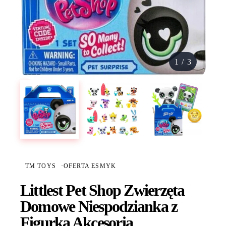
1
/
3
TM TOYS
·
OFERTA ESMYK
Littlest Pet Shop Zwierzęta
Domowe Niespodzianka z
Figurką Akcesoria